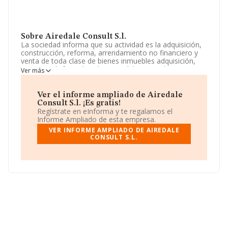
Sobre Airedale Consult S.l.
La sociedad informa que su actividad es la adquisición,
construcción, reforma, arrendamiento no financiero y
venta de toda clase de bienes inmuebles adquisición,
tenencia, disfrute de valores mobiliarios, salvo
Ver más
instituciones de inversion colectiva, etc. La sociedad
está registrada como Sociedad Limitada. Su CNAE
corresponde a 6812 con código '%cnae%'. La empresa
Ver el informe ampliado de Airedale
no tiene actividad en mercados exteriores.
Consult S.l. ¡Es gratis!
Regístrate en eInforma y te regalamos el
La sociedad
Airedale Consult S.L
, con NIF B62304902,
Informe Ampliado de esta empresa.
está situada en Calle Olivera núm. 6, (08480), en el
VER INFORME AMPLIADO DE AIREDALE
municipio de L'ametlla Del Valles, provincia de
CONSULT S.L.
Barcelona, Cataluña.
Con los datos a disposición de INFORMA sobre 231.218
empresas pertenecientes al sector, en el ámbito
nacional la facturación alcanza la cifra de 29.817
millones de euros y la media de facturación de ventas
entre todas las compañías alcanza los 128 mil euros.
Finalmente, para completar los datos de sector los
empleados de media son 1. La media de antigüedad
desde la constitución es de 20 años.