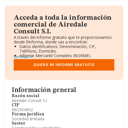
Acceda a toda la información
comercial de Airedale
Consult S.l.
A través del informe gratuito que te proporcionamos
desde Einforma, donde vas a encontrar:
Datos identificativos: Denominación, CIF,
Teléfono, Domicilio.
Informe Mercantil Completo (BORME).
Ver más
Gráficos de Evolución Ventas y Empleados.
Consejo de Administración y Administradores.
QUIERO MI INFORME GRATUITO
Directivos y Ejecutivos.
Accionistas.
Participaciones y Vinculaciones en otras empresas.
Artículos de prensa publicados sobre la empresa.
Información oficial y registral complementaria.
Información general
Razón social
Airedale Consult S.l.
CIF
B62304902
Forma jurídica
Sociedad limitada
Sector
Construcción y actividades