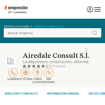
EMPRESITE ESPAÑA
AIREDALE CONSULT S.L.
Buscar
Airedale Consult S.l.
La adquisicion, construccion, reforma,
arrendamiento no financiero y venta de toda
0
/5
( 0 votos)
clase de bienes inmuebles adquisicion,
tenencia, disfrute de valores mobiliarios,
salvo instituciones de inversion colectiva, etc.
LLAMAR
SITIO WEB
CÓMO
VER
LLEGAR
INFORME
DIRECCIÓN Y CONTACTO
INFORMACIÓN GENERAL
DATOS COM