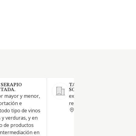
 SERAPIO
TAPERIA HORNO DE LA CR
ITADA.
SOCIEDAD LIMITADA
por mayor y menor,
excplotacion de un bar
ortación e
restaurante
ALBACETE
todo tipo de vinos
s y verduras, y en
po de productos
 intermediación en