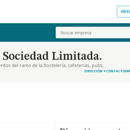
AÑA
Buscar
 Sociedad Limitada.
ntos del ramo de la hostelería, cafeterías, pubs,
staurantes, mesones, hoteles, paradores, moteles,
DIRECCIÓN Y CONTACTO
IN
sadores de aves, carnes y pescados, así como la