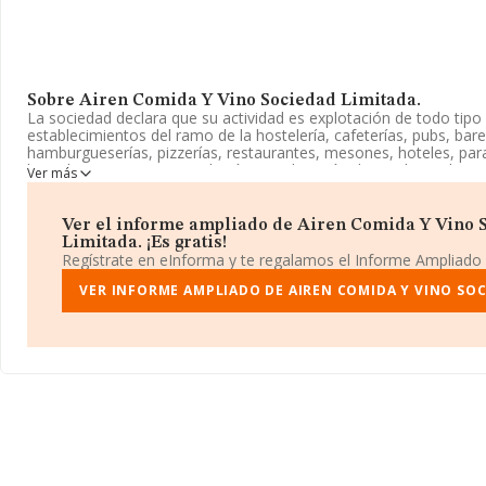
Sobre Airen Comida Y Vino Sociedad Limitada.
La sociedad declara que su actividad es explotación de todo tipo
establecimientos del ramo de la hostelería, cafeterías, pubs, bare
hamburgueserías, pizzerías, restaurantes, mesones, hoteles, par
hostales, pensiones, instalación y explotación de asadores de av
Ver más
así como la. La sociedad está registrada como Sociedad Limitad
'%cnae%'. La compañía no tiene actividad en mercados exteriore
Ver el informe ampliado de Airen Comida Y Vino 
La compañía
Airen Comida y Vino Sociedad Limitada
, con nú
Limitada. ¡Es gratis!
fiscal B10548469, tiene su domicilio social establecido en Aveni
Regístrate en eInforma y te regalamos el Informe Ampliado
16, (02600), en el municipio de Villarrobledo, Albacete, Castilla-l
VER INFORME AMPLIADO DE AIREN COMIDA Y VINO SOC
En relación con el sector y disponiendo de los datos de hasta 14
ámbito nacional la facturación alcanza la cifra de 31.947 millone
que el promedio de la facturación entre todas las empresas es de
aportar ulterior información de interés en el ámbito sectorial, l
las empresas es de 3. La media de antigüedad desde la constituc