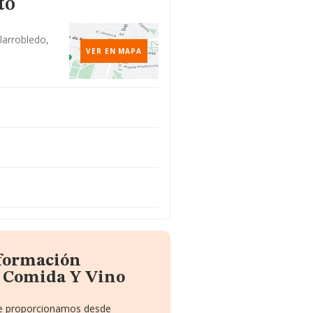
to
larrobledo,
VER EN MAPA
nformación
n Comida Y Vino
 te proporcionamos desde