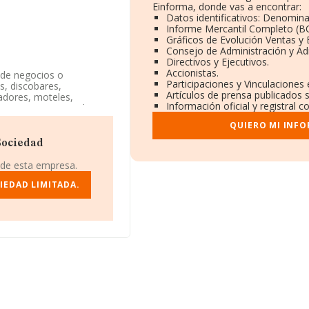
Einforma, donde vas a encontrar:
Datos identificativos: Denomina
Informe Mercantil Completo (
Gráficos de Evolución Ventas y
Consejo de Administración y Ad
Directivos y Ejecutivos.
Accionistas.
 de negocios o
Participaciones y Vinculaciones
s, discobares,
Artículos de prensa publicados 
adores, moteles,
Información oficial y registral 
es, carnes y pescados,
a. Tiene CNAE: 5611 -
QUIERO MI INF
s.
Sociedad
mero de identificación
da Pedro Manuel Vila núm.
 de esta empresa.
a Mancha.
IEDAD LIMITADA.
2.938 empresas, en el
s de euros y se estima
 223 mil euros. Para
a media de empleados de
ión es de 12 años.