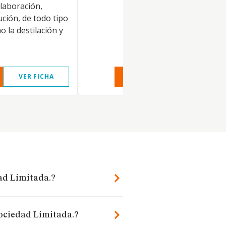
elaboración,
ución, de todo tipo
o la destilación y
VER FICHA
VER INFORME
VER FIC
ad Limitada.?
Sociedad Limitada.?