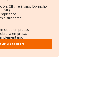
ción, CIF, Teléfono, Domicilio.
BORME).
 Empleados.
ministradores.
 en otras empresas.
sobre la empresa.
complementaria.
ORME GRATUITO