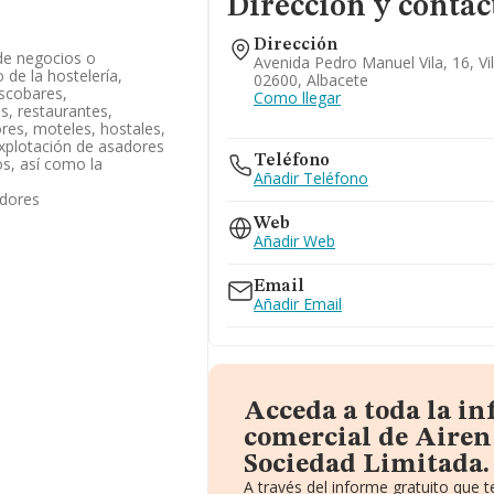
Dirección y contac
Dirección
de negocios o
Avenida Pedro Manuel Vila, 16, Vil
 de la hostelería,
02600, Albacete
iscobares,
Como llegar
s, restaurantes,
res, moteles, hostales,
explotación de asadores
Teléfono
s, así como la
Añadir Teléfono
edores
Web
Añadir Web
Email
Añadir Email
Acceda a toda la i
comercial de Aire
Sociedad Limitada.
A través del informe gratuito que