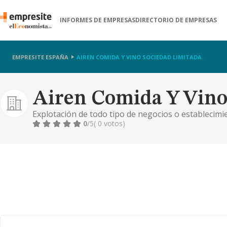
INFORMES DE EMPRESAS
DIRECTORIO DE EMPRESAS
EMPRESITE ESPAÑA
AIREN COMIDA Y VINO SOCIEDAD LIMITADA.
Airen Comida Y Vino
Explotación de todo tipo de negocios o establecimie
bares, discobares, hamburgueserías, pizzerías, re
0
/5
( 0 votos)
hostales, pensiones, instalación y explotación de a