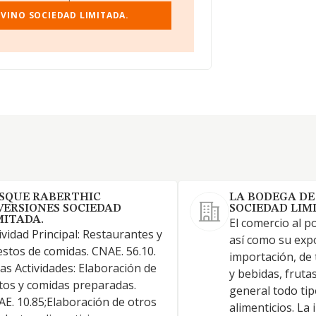
 VINO SOCIEDAD LIMITADA.
SQUE RABERTHIC
LA BODEGA DE
VERSIONES SOCIEDAD
SOCIEDAD LIM
MITADA.
El comercio al 
ividad Principal: Restaurantes y
así como su exp
stos de comidas. CNAE. 56.10.
importación, de 
as Actividades: Elaboración de
y bebidas, fruta
tos y comidas preparadas.
general todo ti
E. 10.85;Elaboración de otros
alimenticios. La