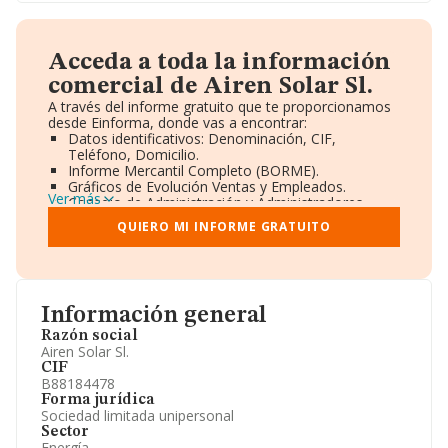
Acceda a toda la información
comercial de Airen Solar Sl.
A través del informe gratuito que te proporcionamos
desde Einforma, donde vas a encontrar:
Datos identificativos: Denominación, CIF,
Teléfono, Domicilio.
Informe Mercantil Completo (BORME).
Gráficos de Evolución Ventas y Empleados.
Ver más
Consejo de Administración y Administradores.
Directivos y Ejecutivos.
QUIERO MI INFORME GRATUITO
Accionistas.
Participaciones y Vinculaciones en otras empresas.
Artículos de prensa publicados sobre la empresa.
Información oficial y registral complementaria.
Información general
Razón social
Airen Solar Sl.
CIF
B88184478
Forma jurídica
Sociedad limitada unipersonal
Sector
Energía