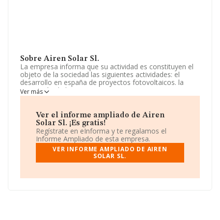
Sobre Airen Solar Sl.
La empresa informa que su actividad es constituyen el
objeto de la sociedad las siguientes actividades: el
desarrollo en españa de proyectos fotovoltaicos. la
prestación de los mismos servicios para otras
Ver más
empresas. La sociedad está registrada como Sociedad
Limitada. La actividad de referencia CNAE corresponde
a 'Transporte de energía eléctrica', cuyo Código es
Ver el informe ampliado de Airen
3512. No realiza actividad de importación y/o
Solar Sl. ¡Es gratis!
exportación.
Regístrate en eInforma y te regalamos el
Informe Ampliado de esta empresa.
La sociedad española
Airen Solar S.L
, con número de
VER INFORME AMPLIADO DE AIREN
identificación fiscal B88184478, está situada en Calle
SOLAR SL.
O'donnell núm. 12 4 Plt Norte, (28009), Madrid, Madrid.
En relación con el sector y disponiendo de los datos de
hasta 46.044 empresas, la facturación en el ámbito
nacional alcanza los 23.269 millones de euros y en 2024
la media de facturación de ventas entre todas las
compañías alcanza los 505 mil euros. Teniendo en
cuenta la información sobre Madrid, en la base de datos