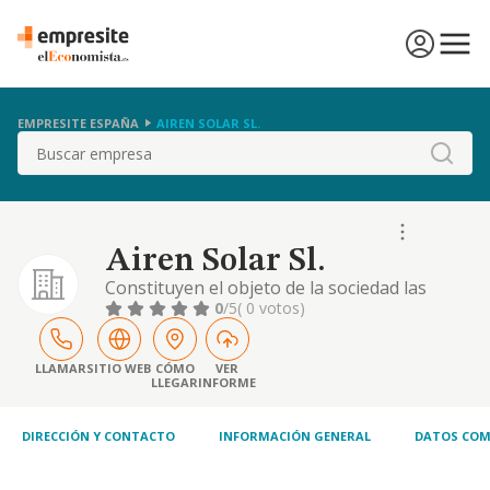
EMPRESITE ESPAÑA
AIREN SOLAR SL.
Buscar
Airen Solar Sl.
Constituyen el objeto de la sociedad las
siguientes actividades: el desarrollo en
0
/5
( 0 votos)
españa de proyectos fotovoltaicos. la
prestación de los mismos servicios para
otras empresas
LLAMAR
SITIO WEB
CÓMO
VER
LLEGAR
INFORME
DIRECCIÓN Y CONTACTO
INFORMACIÓN GENERAL
DATOS COM