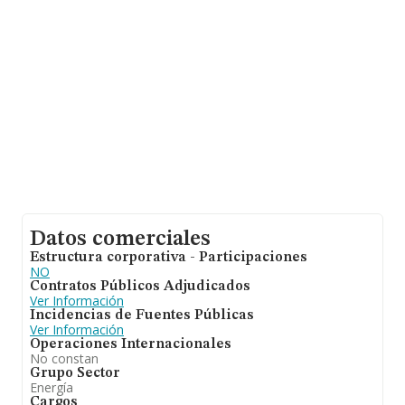
de INFORMA aparecen 16069 empresas, cuyas ventas
han obtenido los 10.073 millones de euros. Para aportar
ulterior información de interés en el ámbito sectorial, la
antigüedad desde la constitución es de 14 años. La
media de empleados es de 1.
Datos comerciales
Estructura corporativa - Participaciones
NO
Contratos Públicos Adjudicados
Ver Información
Incidencias de Fuentes Públicas
Ver Información
Operaciones Internacionales
No constan
Grupo Sector
Energía
Cargos