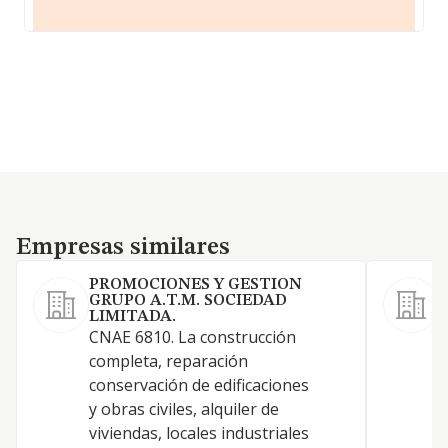
Empresas similares
Empresas similares
PROMOCIONES Y GESTION
GRUPO A.T.M. SOCIEDAD
LIMITADA.
A
CNAE 6810. La construcción
e
completa, reparación
m
conservación de edificaciones
t
y obras civiles, alquiler de
m
viviendas, locales industriales
a