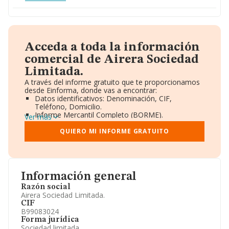
Acceda a toda la información
comercial de Airera Sociedad
Limitada.
A través del informe gratuito que te proporcionamos
desde Einforma, donde vas a encontrar:
Datos identificativos: Denominación, CIF,
Teléfono, Domicilio.
Informe Mercantil Completo (BORME).
Ver más
Gráficos de Evolución Ventas y Empleados.
Consejo de Administración y Administradores.
QUIERO MI INFORME GRATUITO
Directivos y Ejecutivos.
Accionistas.
Participaciones y Vinculaciones en otras empresas.
Artículos de prensa publicados sobre la empresa.
Información oficial y registral complementaria.
Información general
Razón social
Airera Sociedad Limitada.
CIF
B99083024
Forma jurídica
Sociedad limitada