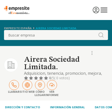
EMPRESITE ESPAÑA
AIRERA SOCIEDAD LIMITADA.
Buscar
Airera Sociedad
Limitada.
Adquisicion, tenencia, promocion, mejora,
transformacion, rehabilitacion, decoracion,
0
/5
( 0 votos)
urbanizacion, venta, administracion,
arrendamiento no financiero y explotacion
de bienes inmuebles; tanto rustico como
LLAMAR
SITIO WEB
CÓMO
VER
LLEGAR
INFORME
urbanos. realiz
DIRECCIÓN Y CONTACTO
INFORMACIÓN GENERAL
DATOS COM