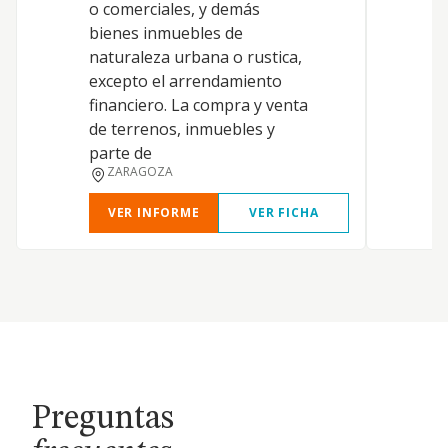
o comerciales, y demás
d
bienes inmuebles de
s
naturaleza urbana o rustica,
m
excepto el arrendamiento
c
financiero. La compra y venta
e
de terrenos, inmuebles y
N
parte de
ZARAGOZA
VER INFORME
VER FICHA
Preguntas