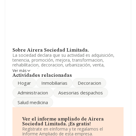
Sobre Airera Sociedad Limitada.
La sociedad declara que su actividad es adquisición,
tenencia, promoción, mejora, transformacion,
rehabilitacion, decoracion, urbanización, venta,
administración, arrendamiento no financiero y
Ver más
explotación de bienes inmuebles; tanto rustico como
Actividades relacionadas
urbanos. realiz. La empresa está registrada como
Hogar
Inmobiliarias
Decoracion
Sociedad Limitada. La actividad de referencia CNAE
corresponde a '%cnae%', cuyo Código es 6811. La
Administracion
Asesorias despachos
compañía no tiene actividad en mercados exteriores.
Salud medicina
La empresa española
Airera Sociedad Limitada
, con
NIF B99083024, tiene domicilio fiscal en Paseo Gran Via
De Don Santiago Ramon Y Cajal núm. 31 2, (50006),
Zaragoza, Aragón.
Ver el informe ampliado de Airera
Sociedad Limitada. ¡Es gratis!
En relación con el sector y disponiendo de los datos de
Regístrate en eInforma y te regalamos el
hasta 67.991 empresas, en el ámbito nacional la
Informe Ampliado de esta empresa.