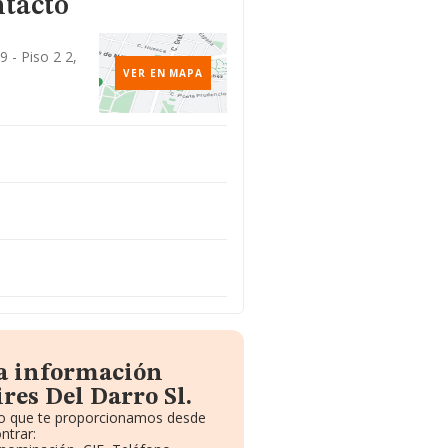
ntacto
 - Piso 2 2,
VER EN MAPA
la información
res Del Darro Sl.
ito que te proporcionamos desde
ntrar: