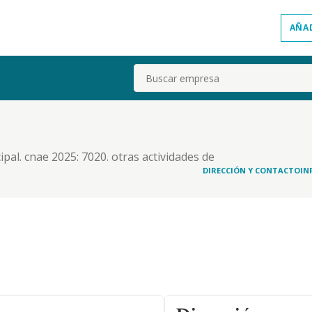
AÑA
Buscar
cipal. cnae 2025: 7020. otras actividades de
 2025: 6820 alquiler de bienes inmobiliarios por
DIRECCIÓN Y CONTACTO
IN
iación para actividades inmobiliarias. si p