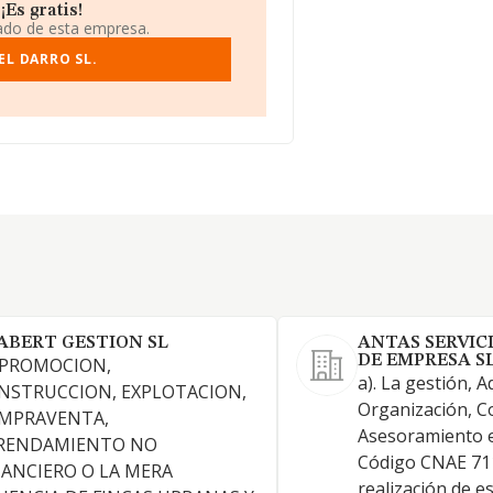
Es gratis!
iado de esta empresa.
EL DARRO SL.
ABERT GESTION SL
ANTAS SERVIC
DE EMPRESA SL
 PROMOCION,
a). La gestión, A
NSTRUCCION, EXPLOTACION,
Organización, C
MPRAVENTA,
Asesoramiento e
RENDAMIENTO NO
Código CNAE 711
NANCIERO O LA MERA
realización de e