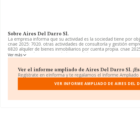
Sobre Aires Del Darro Sl.
La empresa informa que su actividad es la sociedad tiene por objet
cnae 2025: 7020. otras actividades de consultoría y gestión empr
6820 alquiler de bienes inmobiliarios por cuenta propia. cnae 202
intermediación para actividades inmobiliarias. si p. La empresa ap
Ver más
Mercantil como Sociedad Limitada. La actividad de referencia C
cuyo Código es 7020. La empresa no tiene actividad en mercados
Ver el informe ampliado de Aires Del Darro Sl. ¡Es 
La sociedad española
Aires del Darro S.L
, con número de identi
Regístrate en eInforma y te regalamos el Informe Ampliado
domicilio fiscal en Avenida Cabo De Gata núm. 139 Piso 2 2, (040
VER INFORME AMPLIADO DE AIRES DEL D
En relación con el sector y disponiendo de los datos de hasta 72
nacional la facturación alcanza la cifra de 15.184 millones de eur
facturación de ventas entre todas las compañías asciende a los 2
ulterior información de interés en el ámbito sectorial, la media
de 2; la antigüedad alcanza los 13 años desde la constitución.