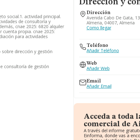
Dirección y co
Dirección
o social.1. actividad principal.
Avenida Cabo De Gata, 139
tividades de consultoría y
Almeria, 04007, Almeria
además, cnae 2025: 6820 alquiler
Como llegar
or cuenta propia. cnae 2025:
diación para actividades
Teléfono
Añadir Teléfono
sobre dirección y gestión
Web
de consultoría de gestión
Añadir Web
Email
Añadir Email
Acceda a toda 
comercial de Ai
A través del informe gratu
Einforma, donde vas a enco