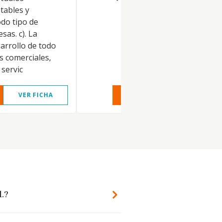
tables y
odo tipo de
sas. c). La
arrollo de todo
s comerciales,
 servic
VER FICHA
VER INFORME
VER FIC
l.?