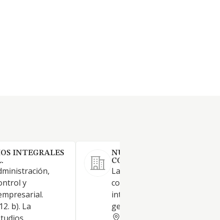
IOS INTEGRALES
NUEVA ALMERIA
.
COMUNICACION SLNE.
dministración,
Las actividades de construcci
ontrol y
comercio, de comunicaciones,
mpresarial.
intermediación y de servicios
2. b). La
general
ALMERIA
studios