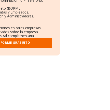
enominación, CIF, Teléfono,
leto (BORME).
entas y Empleados.
ón y Administradores.
aciones en otras empresas.
icados sobre la empresa.
istral complementaria.
NFORME GRATUITO