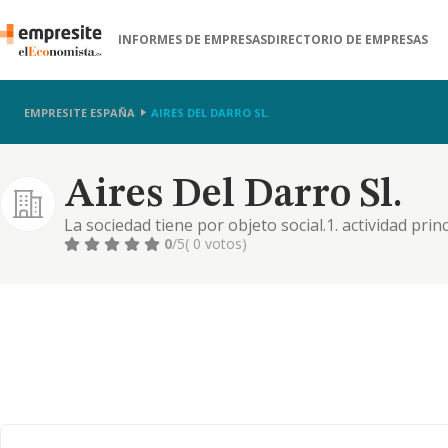
INFORMES DE EMPRESAS
DIRECTORIO DE EMPRESAS
EMPRESITE ESPAÑA
AIRES DEL DARRO SL.
Aires Del Darro Sl.
La sociedad tiene por objeto social.1. actividad prin
consultoría y gestión empresarial.2. y además, cnae
0
/5
( 0 votos)
cuenta propia. cnae 2025: 6831 servicios de intermed