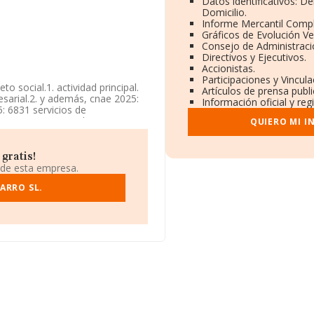
Datos identificativos: D
Domicilio.
Informe Mercantil Comp
Gráficos de Evolución V
Consejo de Administraci
Directivos y Ejecutivos.
Accionistas.
Participaciones y Vincul
o social.1. actividad principal.
Artículos de prensa publ
esarial.2. y además, cnae 2025:
Información oficial y reg
5: 6831 servicios de
arece inscrita en el Registro
QUIERO MI I
NAE corresponde a '%cnae%',
 exteriores.
gratis!
ficación fiscal B26934976, tiene
 de esta empresa.
07), Almería, Andalucía.
ARRO SL.
.271 empresas, en el ámbito
os y el promedio de la
10 mil euros. Para aportar
 de empleados de las empresas es