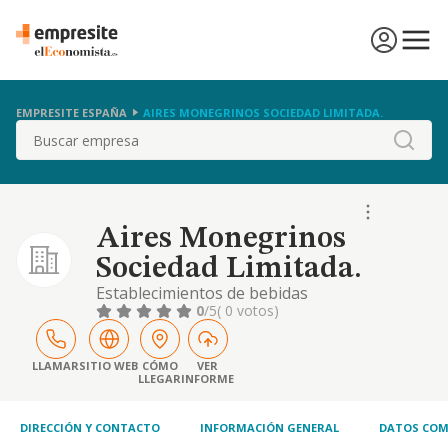
EMPRESITE ESPAÑA
AIRES MONEGRINOS SOCIEDAD LIMITADA.
Buscar
Aires Monegrinos
Sociedad Limitada.
Establecimientos de bebidas
0
/5
( 0 votos)
LLAMAR
SITIO WEB
CÓMO
VER
LLEGAR
INFORME
DIRECCIÓN Y CONTACTO
INFORMACIÓN GENERAL
DATOS COM