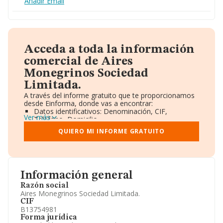
Añadir Email
Acceda a toda la información
comercial de Aires
Monegrinos Sociedad
Limitada.
A través del informe gratuito que te proporcionamos
desde Einforma, donde vas a encontrar:
Datos identificativos: Denominación, CIF,
Ver más
Teléfono, Domicilio.
Informe Mercantil Completo (BORME).
QUIERO MI INFORME GRATUITO
Gráficos de Evolución Ventas y Empleados.
Consejo de Administración y Administradores.
Directivos y Ejecutivos.
Accionistas.
Participaciones y Vinculaciones en otras empresas.
Información general
Artículos de prensa publicados sobre la empresa.
Información oficial y registral complementaria.
Razón social
Aires Monegrinos Sociedad Limitada.
CIF
B13754981
Forma jurídica