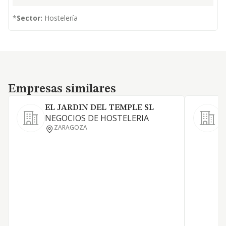
*
Sector:
Hostelería
Empresas similares
Empresas similares
EL JARDIN DEL TEMPLE SL
NEGOCIOS DE HOSTELERIA
L
ZARAGOZA
a
a
y
d
c
j
d
g