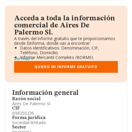
Acceda a toda la información
comercial de Aires De
Palermo Sl.
A través del informe gratuito que te proporcionamos
desde Einforma, donde vas a encontrar:
Datos identificativos: Denominación, CIF,
Teléfono, Domicilio.
Informe Mercantil Completo (BORME).
Ver más
Gráficos de Evolución Ventas y Empleados.
Consejo de Administración y Administradores.
QUIERO MI INFORME GRATUITO
Directivos y Ejecutivos.
Accionistas.
Participaciones y Vinculaciones en otras empresas.
Artículos de prensa publicados sobre la empresa.
Información oficial y registral complementaria.
Información general
Razón social
Aires De Palermo Sl.
CIF
B98250236
Forma jurídica
Sociedad limitada
Sector
Hostelería