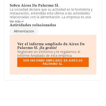
Sobre Aires De Palermo Sl.
La sociedad declara que su actividad es la hostelería y
restauración, entendida esta ultima a las actividades
relacionadas con la alimentación. La empresa es una
Sociedad Limitada. Su CNAE corresponde a 5630 con
Ver más
código 'Establecimientos de bebidas'. La empresa no
Actividades relacionadas
tiene actividad en mercados exteriores.
Alimentacion
La empresa española
Aires de Palermo S.L
,
B98250236, está situada en Calle Linares núm. 25 Plt 1,
(46018), en el municipio de Valencia, Comunidad
Ver el informe ampliado de Aires De
Valenciana.
Palermo Sl. ¡Es gratis!
Regístrate en eInforma y te regalamos el
Con los datos a disposición de INFORMA sobre 66.566
Informe Ampliado de esta empresa.
empresas pertenecientes al sector, en el ámbito
VER INFORME AMPLIADO DE AIRES DE
nacional la facturación alcanza la cifra de 5.524 millones
PALERMO SL.
de euros y la media de facturación de ventas entre
todas las compañías alcanza los 82 mil euros. En cuanto
a la información relativa a la provincia de Valencia, en la
base de datos INFORMA constan 2881 empresas, con
ventas de 159 millones de euros. Con el fin de ampliar la
información relativa a las compañías, la media de
empleados de las empresas es de 2; la antigüedad
desde la constitución es de 16 años.