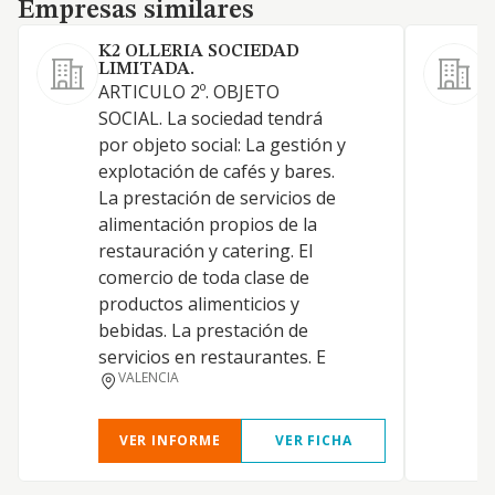
Empresas similares
Empresas similares
K2 OLLERIA SOCIEDAD
LIMITADA.
ARTICULO 2º. OBJETO
L
SOCIAL. La sociedad tendrá
l
por objeto social: La gestión y
L
explotación de cafés y bares.
e
La prestación de servicios de
c
alimentación propios de la
c
restauración y catering. El
e
comercio de toda clase de
(
productos alimenticios y
5
bebidas. La prestación de
d
servicios en restaurantes. E
c
VALENCIA
a
VER INFORME
VER FICHA