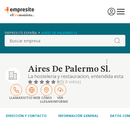
EMPRESITE ESPAÑA
AIRES DE PALERMO SL.
Buscar
Aires De Palermo Sl.
La hosteleria y restauracion, entendida esta
ultima a las actividades relacionadas con la
0
/5
( 0 votos)
alimentacion.
LLAMAR
SITIO WEB
CÓMO
VER
LLEGAR
INFORME
DIRECCIÓN Y CONTACTO
INFORMACIÓN GENERAL
DATOS COM