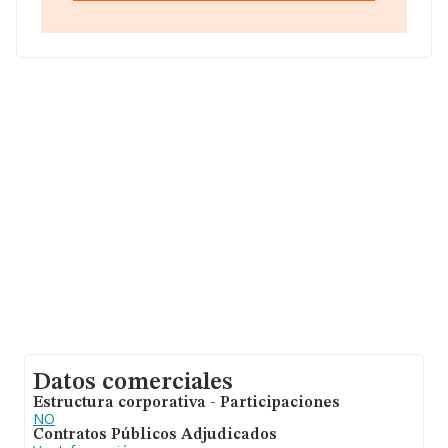
Climatizacion S.L
, con número de identificación fiscal
B26953117, está situada en Calle Los Mineros núm. 4
Piso 2 C, (28025), en el municipio de Madrid, Madrid.
Con los datos a disposición de INFORMA sobre 30.641
empresas pertenecientes al sector, la facturación en el
ámbito nacional alcanza los 9.687 millones de euros y el
promedio de la facturación de ventas entre todas las
compañías asciende a los 316 mil euros. Teniendo en
cuenta la información sobre Madrid, en la base de datos
INFORMA constan 5580 empresas, cuyas ventas han
obtenido los 2.172 millones de euros. Con el fin de
ampliar la información relativa a las compañías, la
media de antigüedad desde la constitución es de 19
años. Los empleados de media son 3.
Datos comerciales
Estructura corporativa - Participaciones
NO
Contratos Públicos Adjudicados