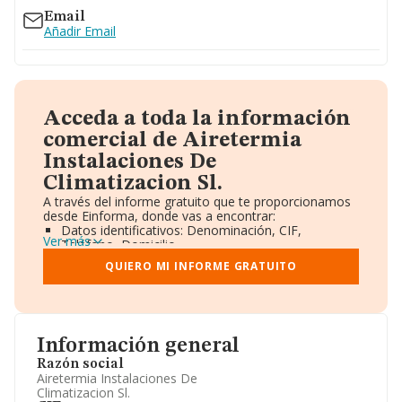
Email
Añadir Email
Acceda a toda la información
comercial de Airetermia
Instalaciones De
Climatizacion Sl.
A través del informe gratuito que te proporcionamos
desde Einforma, donde vas a encontrar:
Datos identificativos: Denominación, CIF,
Ver más
Teléfono, Domicilio.
Informe Mercantil Completo (BORME).
QUIERO MI INFORME GRATUITO
Gráficos de Evolución Ventas y Empleados.
Consejo de Administración y Administradores.
Directivos y Ejecutivos.
Accionistas.
Participaciones y Vinculaciones en otras empresas.
Información general
Artículos de prensa publicados sobre la empresa.
Información oficial y registral complementaria.
Razón social
Airetermia Instalaciones De
Climatizacion Sl.