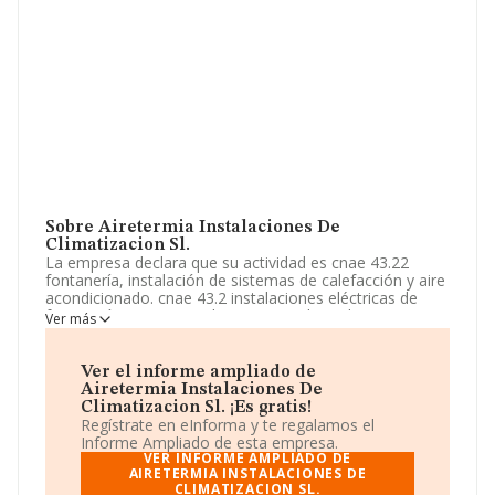
Sobre Airetermia Instalaciones De
Climatizacion Sl.
La empresa declara que su actividad es cnae 43.22
fontanería, instalación de sistemas de calefacción y aire
acondicionado. cnae 43.2 instalaciones eléctricas de
fontanería y otras instalaciones en obras de
Ver más
construcción. cnae 43.99 otras actividades de
construcción especializada n.c.o.p. cnae 49.41
transporte de mercancías por.. La sociedad está
Ver el informe ampliado de
registrada como Sociedad Limitada. La actividad de
Airetermia Instalaciones De
referencia CNAE corresponde a 'Fontanería,
Climatizacion Sl. ¡Es gratis!
instalaciones de sistemas de calefacción y aire
Regístrate en eInforma y te regalamos el
acondicionado', cuyo Código es 4322. La sociedad no
Informe Ampliado de esta empresa.
tiene actividad en mercados exteriores.
VER INFORME AMPLIADO DE
AIRETERMIA INSTALACIONES DE
CLIMATIZACION SL.
La sociedad
Airetermia Instalaciones de