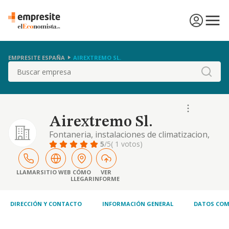
EMPRESITE ESPAÑA
AIREXTREMO SL.
Buscar
Airextremo Sl.
Fontaneria, instalaciones de climatizacion,
sistemas de calefaccion y aire acondicionado
5
/5
( 1 votos)
y mantenimiento..
LLAMAR
SITIO WEB
CÓMO
VER
LLEGAR
INFORME
DIRECCIÓN Y CONTACTO
INFORMACIÓN GENERAL
DATOS COM