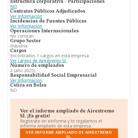
Estructura corporativa - Participaciones
fontanería, instalaciones de climatizacion, sistemas de
NO
calefaccion y aire acondicionado y mantenimiento.
Contratos Públicos Adjudicados
Frente al 2023, en el ranking nacional, de todas las
Ver Información
empresas en España, la empresa ha experimentado una
Incidencias de Fuentes Públicas
mejora.
Ver Información
Operaciones Internacionales
No constan
Grupo Sector
Industria
Cargos
Encontrados 1 cargos en esta empresa
Ver cargos de Airextremo Sl.
Número de empleados
2 (año 2025)
Responsabilidad Social Empresarial
Ver Información
Cotiza en Bolsa
NO
Ver el informe ampliado de Airextremo
Sl. ¡Es gratis!
Regístrate en eInforma y te regalamos el
Informe Ampliado de esta empresa.
VER INFORME AMPLIADO DE AIREXTREMO
SL.