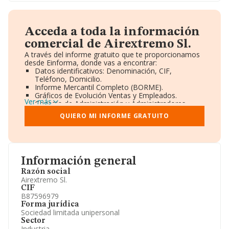
Acceda a toda la información
comercial de Airextremo Sl.
A través del informe gratuito que te proporcionamos
desde Einforma, donde vas a encontrar:
Datos identificativos: Denominación, CIF,
Teléfono, Domicilio.
Informe Mercantil Completo (BORME).
Gráficos de Evolución Ventas y Empleados.
Ver más
Consejo de Administración y Administradores.
Directivos y Ejecutivos.
QUIERO MI INFORME GRATUITO
Accionistas.
Participaciones y Vinculaciones en otras empresas.
Artículos de prensa publicados sobre la empresa.
Información oficial y registral complementaria.
Información general
Razón social
Airextremo Sl.
CIF
B87596979
Forma jurídica
Sociedad limitada unipersonal
Sector
Industria