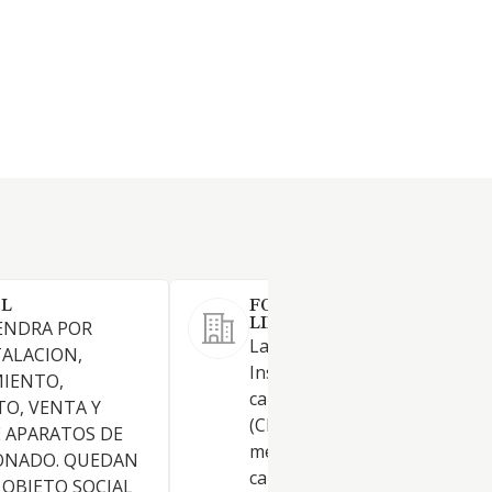
SL
FONTAHOGAR UTIEL SOCI
LIMITADA.
ENDRA POR
La Sociedad tiene por objeto:
TALACION,
Instalaciones fontanería,
IENTO,
calefacción y aire acondicion
O, VENTA Y
(CNAE 4322). . Comercio al po
 APARATOS DE
menor de combustibles para
IONADO. QUEDAN
calefacciones (CNAE 4778).
 OBJETO SOCIAL