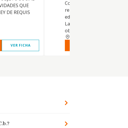
Construcción completa y
VIDADES QUE
reparación y conservación de
EY DE REQUIS
edificaciones (CNAE 4121 y 41
Las actividades integrantes d
objeto
VALENCIA
VER FICHA
VER INFORME
VER FIC
C.b.?