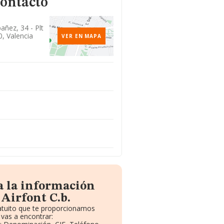
contacto
añez, 34 - Plt
0, Valencia
VER EN MAPA
a la información
 Airfont C.b.
ratuito que te proporcionamos
vas a encontrar: