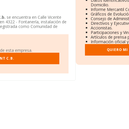
Datos identificativo
Domicilio.
Informe Mercantil 
Gráficos de Evoluci
.b.
se encuentra en Calle Vicente
Consejo de Administ
en 4322 - Fontanería, instalación de
Directivos y Ejecutiv
registrada como Comunidad de
Accionistas.
Participaciones y Vi
Artículos de prensa 
Información oficial 
QUIERO MI
 de esta empresa.
NT C.B.