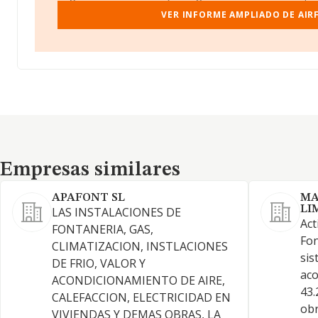
VER INFORME AMPLIADO DE AIR
Empresas similares
Empresas similares
APAFONT SL
MA
LI
LAS INSTALACIONES DE
Act
FONTANERIA, GAS,
Fon
CLIMATIZACION, INSTLACIONES
sis
DE FRIO, VALOR Y
aco
ACONDICIONAMIENTO DE AIRE,
43.
CALEFACCION, ELECTRICIDAD EN
obr
VIVIENDAS Y DEMAS OBRAS, LA