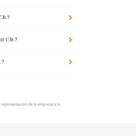
.b.?
t C.b.?
.?
u representación de la empresa a la