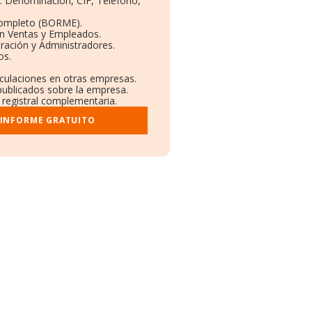
s: Denominación, CIF, Teléfono,
Completo (BORME).
ón Ventas y Empleados.
ración y Administradores.
os.
nculaciones en otras empresas.
publicados sobre la empresa.
y registral complementaria.
 INFORME GRATUITO