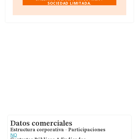
SOCIEDAD LIMITADA.
Calle Ciril Amoros núm. 58 1, (46004), Valencia,
Comunidad Valenciana.
En base a la información de la que dispone INFORMA
sobre 231.218 compañías, en el ámbito nacional la
facturación alcanza la cifra de 29.817 millones de euros
y se estima que el promedio de la facturación entre
todas las empresas es de 128 mil euros. En relación con
la información de la provincia de Valencia, en la base de
datos de INFORMA aparecen 11569 empresas, cuyas
ventas han alcanzado los 742 millones de euros. Como
información adicional de interés, la media de empleados
es de 1; la antigüedad alcanza los 20 años desde la
constitución.
Datos comerciales
Estructura corporativa - Participaciones
NO