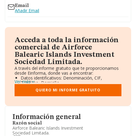
Email
Añadir Email
Acceda a toda la información
comercial de Airforce
Balearic Islands Investment
Sociedad Limitada.
A través del informe gratuito que te proporcionamos
desde Einforma, donde vas a encontrar:
Datos identificativos: Denominación, CIF,
Ver más
Teléfono, Domicilio.
Informe Mercantil Completo (BORME).
QUIERO MI INFORME GRATUITO
Gráficos de Evolución Ventas y Empleados.
Consejo de Administración y Administradores.
Directivos y Ejecutivos.
Accionistas.
Participaciones y Vinculaciones en otras empresas.
Información general
Artículos de prensa publicados sobre la empresa.
Información oficial y registral complementaria.
Razón social
Airforce Balearic Islands Investment
Sociedad Limitada.