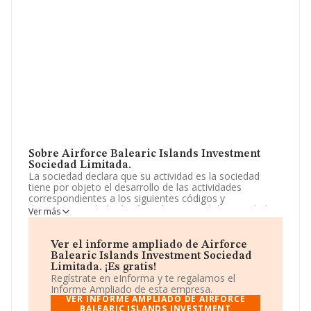
Sobre Airforce Balearic Islands Investment
Sociedad Limitada.
La sociedad declara que su actividad es la sociedad
tiene por objeto el desarrollo de las actividades
correspondientes a los siguientes códigos y
descripciones de la clasificación nacional de actividades
Ver más
económicas: actividad principal: 68.12 / promoción
inmobiliaria. si alguna de las actividades elegidas fuera
de carácter profesional, la. La empresa está registrada
Ver el informe ampliado de Airforce
como Sociedad Limitada. Su CNAE corresponde a 6812
Balearic Islands Investment Sociedad
con código '%cnae%'. La compañía no tiene actividad en
Limitada. ¡Es gratis!
mercados exteriores.
Regístrate en eInforma y te regalamos el
Informe Ampliado de esta empresa.
La compañía
Airforce Balearic Islands Investment
VER INFORME AMPLIADO DE AIRFORCE
Sociedad Limitada
BALEARIC ISLANDS INVESTMENT
, NIF B24747503, se encuentra en