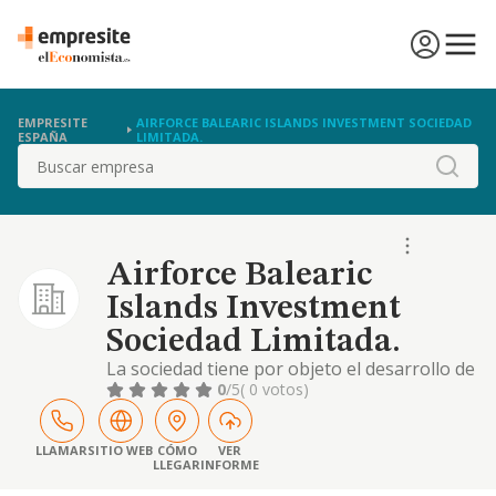
EMPRESITE
AIRFORCE BALEARIC ISLANDS INVESTMENT SOCIEDAD
ESPAÑA
LIMITADA.
Buscar
Airforce Balearic
Islands Investment
Sociedad Limitada.
La sociedad tiene por objeto el desarrollo de
las actividades correspondientes a los
0
/5
( 0 votos)
siguientes códigos y descripciones de la
clasificación nacional de actividades
económicas: actividad principal: 68.12 /
LLAMAR
SITIO WEB
CÓMO
VER
LLEGAR
INFORME
promoción inmobiliaria. si alguna de las
actividades elegidas fuera de carácter