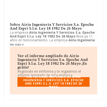
Sobre Airia Ingenieria Y Servicios S.a. Epoche
And Espri S.l.u. Ley 18 1982 De 26 Mayo
La empresa
Airia Ingenieria Y Servicios S.a. Epoche
And Espri S.l.u. Ley 18 1982 De 26 Mayo
lleva ya 11
años en funcionamiento. La empresa
Airia Ingenieria
Y Servicios S.a. Epoche And Espri S.l.u. Ley 18 1982
Ver más
De 26 Mayo
sita en Calle Villa de Marin, 4, Madrid,
Madrid. La actividad CNAE de esta compañía es 8299 -
Otras actividades de apoyo a las empresas n.c.o.p.. La
Ver el informe ampliado de Airia
emprea
Airia Ingenieria Y Servicios S.a. Epoche And
Ingenieria Y Servicios S.a. Epoche And
Espri S.l.u. Ley 18 1982 De 26 Mayo
se registra como
Espri S.l.u. Ley 18 1982 De 26 Mayo ¡Es
Unión temporal de empresas.
gratis!
Regístrate en eInforma y te regalamos el
Informe Ampliado de esta empresa.
VER INFORME AMPLIADO DE AIRIA
INGENIERIA Y SERVICIOS S.A. EPOCHE
AND ESPRI S.L.U. LEY 18 1982 DE 26
MAYO