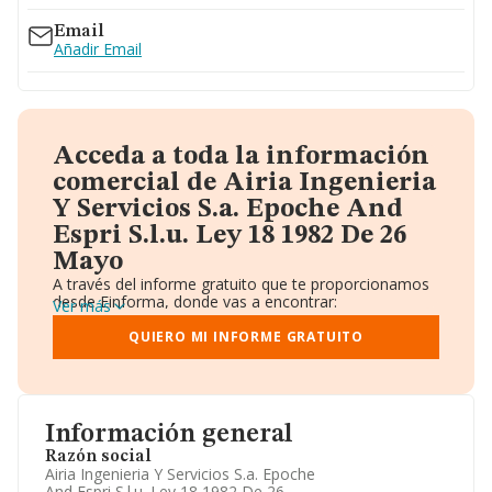
Email
Añadir Email
Acceda a toda la información
comercial de Airia Ingenieria
Y Servicios S.a. Epoche And
Espri S.l.u. Ley 18 1982 De 26
Mayo
A través del informe gratuito que te proporcionamos
desde Einforma, donde vas a encontrar:
Ver más
Datos identificativos: Denominación, CIF,
Teléfono, Domicilio.
QUIERO MI INFORME GRATUITO
Informe Mercantil Completo (BORME).
Gráficos de Evolución Ventas y Empleados.
Consejo de Administración y Administradores.
Directivos y Ejecutivos.
Accionistas.
Información general
Participaciones y Vinculaciones en otras empresas.
Razón social
Artículos de prensa publicados sobre la empresa.
Airia Ingenieria Y Servicios S.a. Epoche
Información oficial y registral complementaria.
And Espri S.l.u. Ley 18 1982 De 26