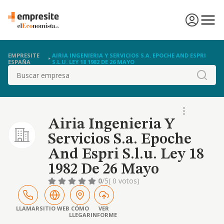
EMPRESITE
AIRIA INGENIERIA Y SERVICIOS S.A. EPOCHE AND ESPRI
ESPAÑA
S.L.U. LEY 18 1982 DE 26 MAYO
Buscar
Airia Ingenieria Y
Servicios S.a. Epoche
And Espri S.l.u. Ley 18
1982 De 26 Mayo
0
/5
( 0 votos)
LLAMAR
SITIO WEB
CÓMO
VER
LLEGAR
INFORME