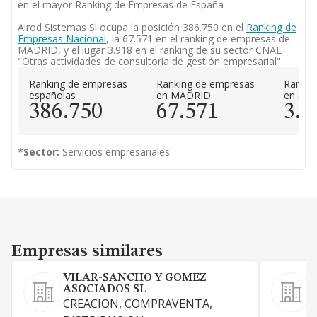
en el mayor Ranking de Empresas de España
Airod Sistemas Sl ocupa la posición 386.750 en el
Ranking de
Empresas Nacional
, la 67.571 en el ranking de empresas de
MADRID, y el lugar 3.918 en el ranking de su sector CNAE
"Otras actividades de consultoría de gestión empresarial".
Ranking de empresas
Ranking de empresas
Rankin
españolas
en MADRID
en el 
386.750
67.571
3.9
*
Sector:
Servicios empresariales
Empresas similares
Empresas similares
VILAR-SANCHO Y GOMEZ
ASOCIADOS SL
CREACION, COMPRAVENTA,