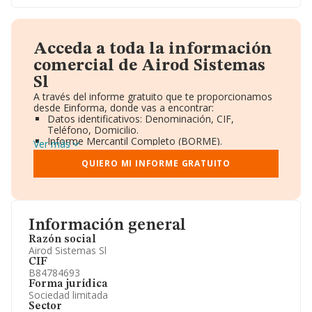
Acceda a toda la información
comercial de Airod Sistemas
Sl
A través del informe gratuito que te proporcionamos
desde Einforma, donde vas a encontrar:
Datos identificativos: Denominación, CIF,
Teléfono, Domicilio.
Informe Mercantil Completo (BORME).
Ver más
Gráficos de Evolución Ventas y Empleados.
Consejo de Administración y Administradores.
QUIERO MI INFORME GRATUITO
Directivos y Ejecutivos.
Accionistas.
Participaciones y Vinculaciones en otras empresas.
Artículos de prensa publicados sobre la empresa.
Información oficial y registral complementaria.
Información general
Razón social
Airod Sistemas Sl
CIF
B84784693
Forma jurídica
Sociedad limitada
Sector