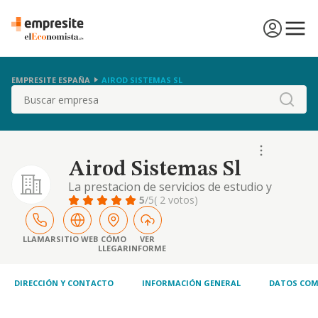
EMPRESITE ESPAÑA
AIROD SISTEMAS SL
Buscar
Airod Sistemas Sl
La prestacion de servicios de estudio y
analisis de procesos para su tratamiento
5
/5
( 2 votos)
informatico, programacion y mantenimiento
de equipos electronicos, redes, telefonia,
maquinas de oficina, etc.
LLAMAR
SITIO WEB
CÓMO
VER
LLEGAR
INFORME
DIRECCIÓN Y CONTACTO
INFORMACIÓN GENERAL
DATOS COM