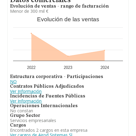
Datos comerciales
mantenimiento de equipos electronicos, redes,
Evolución de ventas - rango de facturación
telefonia, máquinas de oficina, etc. En el ranking de
Menor de 300 mil €
provincia, ha experimentado un retroceso.
Evolución de las ventas
2022
2023
2024
Estructura corporativa - Participaciones
NO
Contratos Públicos Adjudicados
Ver Información
Incidencias de Fuentes Públicas
Ver Información
Operaciones Internacionales
No constan
Grupo Sector
Servicios empresariales
Cargos
Encontrados 2 cargos en esta empresa
Ver cargos de Airod Sistemas Sl