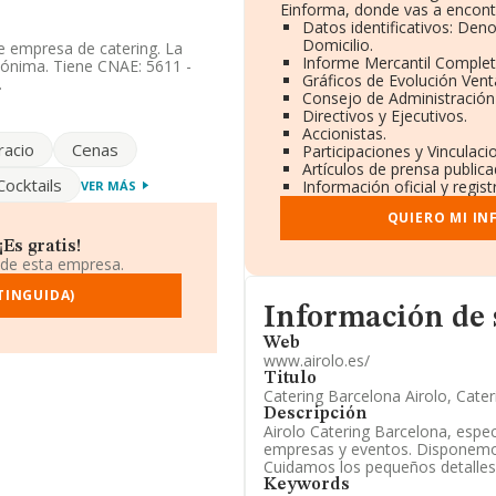
Einforma, donde vas a encont
Datos identificativos: Den
Domicilio.
e empresa de catering. La
Informe Mercantil Comple
nónima. Tiene CNAE: 5611 -
Gráficos de Evolución Ven
.
Consejo de Administración
Directivos y Ejecutivos.
dispuesto de un número de
Accionistas.
racio
Cenas
Participaciones y Vinculac
Artículos de prensa public
Cocktails
Información oficial y regis
VER MÁS
ada en Calle Raset núm. 22 P.
QUIERO MI I
Es gratis!
pertenecientes al sector, a
 de esta empresa.
s y se estima que el promedio
ara aportar ulterior
TINGUIDA)
Informacion de su página w
ados es de 3; la antigüedad
Información de
Web
www.airolo.es/
Titulo
Catering Barcelona Airolo, Cater
Descripción
Airolo Catering Barcelona, espec
empresas y eventos. Disponemo
Cuidamos los pequeños detalles
Keywords