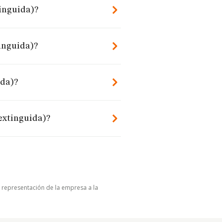
tinguida)?
tinguida)?
ida)?
(extinguida)?
u representación de la empresa a la