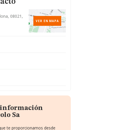
tacto
elona, 08021,
VER EN MAPA
a información
olo Sa
o que te proporcionamos desde