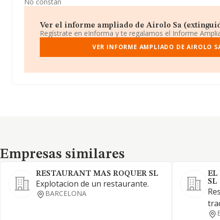
No constan
Ver el informe ampliado de Airolo Sa (extinguida
Regístrate en eInforma y te regalamos el Informe Ampl
VER INFORME AMPLIADO DE AIROLO S
Empresas similares
Empresas similares
RESTAURANT MAS ROQUER SL
EL
SL
Explotacion de un restaurante.
Res
BARCELONA
tra