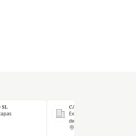
 SL
CAN RIBAS SL
tapas
Explotación de restaurante y
de colonia
BARCELONA