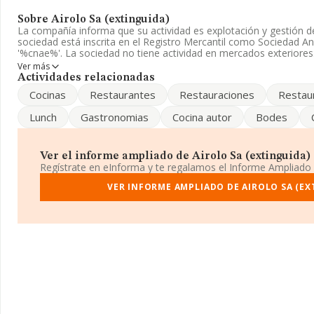
Sobre Airolo Sa (extinguida)
La compañía informa que su actividad es explotación y gestión d
sociedad está inscrita en el Registro Mercantil como Sociedad A
'%cnae%'. La sociedad no tiene actividad en mercados exteriores
Ver más
Teniendo en cuenta la información disponible en INFORMA, ha 
Actividades relacionadas
empleados por encima de la media de sector.
Cocinas
Restaurantes
Restauraciones
Restau
Su correo es
airolo@airolo.es
. La web es
www.airolo.es
.
Lunch
Gastronomias
Cocina autor
Bodes
La compañía
Airolo S.A (extinguida)
, CIF A58001082, está situ
Bj, (08021), Barcelona, Cataluña.
Ver el informe ampliado de Airolo Sa (extinguida) ¡
Con los datos a disposición de INFORMA sobre 142.938 empresas 
Regístrate en eInforma y te regalamos el Informe Ampliado
nivel nacional la facturación asciende a 31.947 millones de euro
de la facturación entre todas las empresas es de 223 mil euros. P
VER INFORME AMPLIADO DE AIROLO SA (EX
información de interés en el ámbito sectorial, la media de emple
desde la constitución es de 12 años.