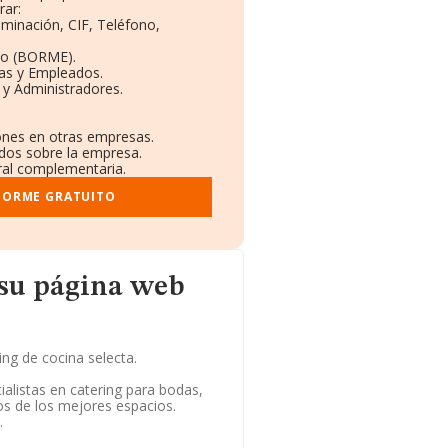
rar:
ominación, CIF, Teléfono,
to (BORME).
tas y Empleados.
 y Administradores.
iones en otras empresas.
ados sobre la empresa.
tral complementaria.
NFORME GRATUITO
eb
 su página web
ing de cocina selecta.
ialistas en catering para bodas,
s de los mejores espacios.
.