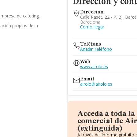
Dirección y con
Dirección
empresa de catering.
Calle Raset, 22 - P. Bj, Barc
Barcelona
tación propios de la
Como llegar
Teléfono
Añadir Teléfono
Web
www.airolo.es
Email
airolo@airolo.es
Acceda a toda l
comercial de Air
(extinguida)
A través del informe gratuit