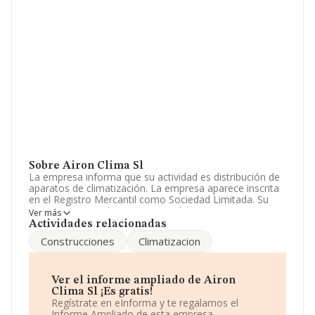
Sobre Airon Clima Sl
La empresa informa que su actividad es distribución de
aparatos de climatización. La empresa aparece inscrita
en el Registro Mercantil como Sociedad Limitada. Su
CNAE corresponde a 4684 con código '%cnae%'. La
Ver más
compañía no tiene actividad en mercados exteriores.
Actividades relacionadas
Construcciones
Climatizacion
Ha habido un incremento en cuanto al número de
empleados y atendiendo a los datos disponibles en
INFORMA, el número de empleados de la compañía ha
estado por debajo de la media de sector.
Ver el informe ampliado de Airon
Clima Sl ¡Es gratis!
Dentro del ranking de empresas elaborado por
Regístrate en eInforma y te regalamos el
INFORMA, atendiendo a los niveles de facturación,
Informe Ampliado de esta empresa.