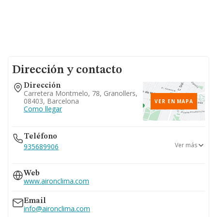
Dirección y contacto
Dirección
Carretera Montmelo, 78, Granollers,
08403, Barcelona
VER EN MAPA
Como llegar
Teléfono
Ver más
935689906
938432508
Web
www.aironclima.com
Email
info@aironclima.com