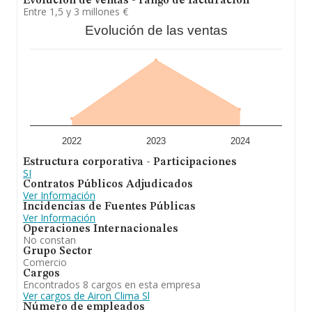
Evolución de ventas - rango de facturación
se estima que el promedio de la facturación entre todas
Entre 1,5 y 3 millones €
las empresas es de 2 millones de euros. Con el fin de
Evolución de las ventas
ampliar la información relativa a las compañías, la
antigüedad alcanza los 20 años desde la constitución.
La media de empleados de las empresas es de 7.
En definitiva, la actividad de
Airon Clima S.L
está
enfocada en distribución de aparatos de climatización.
En el ranking de su sector (%cnae%), la compañía ha
perdido posición respecto al 2023. En el ranking de
todas las empresas en el territorio nacional, ha
experimentado un retroceso.
2022
2023
2024
Estructura corporativa - Participaciones
SI
Contratos Públicos Adjudicados
Ver Información
Incidencias de Fuentes Públicas
Ver Información
Operaciones Internacionales
No constan
Grupo Sector
Comercio
Cargos
Encontrados 8 cargos en esta empresa
Ver cargos de Airon Clima Sl
Número de empleados