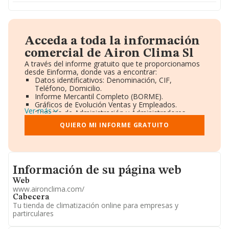
Acceda a toda la información
comercial de Airon Clima Sl
A través del informe gratuito que te proporcionamos
desde Einforma, donde vas a encontrar:
Datos identificativos: Denominación, CIF,
Teléfono, Domicilio.
Informe Mercantil Completo (BORME).
Gráficos de Evolución Ventas y Empleados.
Ver más
Consejo de Administración y Administradores.
Directivos y Ejecutivos.
QUIERO MI INFORME GRATUITO
Accionistas.
Participaciones y Vinculaciones en otras empresas.
Artículos de prensa publicados sobre la empresa.
Información oficial y registral complementaria.
Informacion de su página web
Información de su página web
Web
www.aironclima.com/
Cabecera
Tu tienda de climatización online para empresas y
partirculares