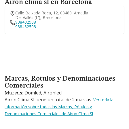
Airon clima sl en Barcelona
Calle Baixada Roca, 12, 08480, Ametlla
Del Vallès (l'), Barcelona
938432508
938432508
Marcas, Rótulos y Denominaciones Comerciales
Marcas, Rótulos y Denominaciones
Comerciales
Domled, Aironled
Marcas:
Airon Clima Sl tiene un total de 2 marcas.
Ver toda la
información sobre todas las Marcas, Rótulos y
Denominaciones Comerciales de Airon Clima Sl