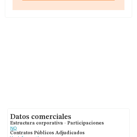
datos de sector la antigüedad alcanza los 18 años
desde la constitución. La media de empleados es de 4.
Datos comerciales
Estructura corporativa - Participaciones
NO
Contratos Públicos Adjudicados