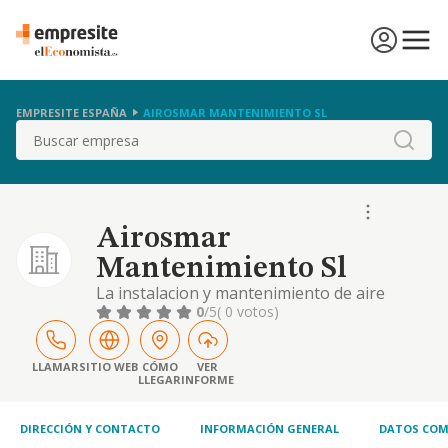
EMPRESITE ESPAÑA
AIROSMAR MANTENIMIENTO SL
Buscar
Airosmar
Mantenimiento Sl
La instalacion y mantenimiento de aire
acondicionado.
0
/5
( 0 votos)
LLAMAR
SITIO WEB
CÓMO
VER
LLEGAR
INFORME
DIRECCIÓN Y CONTACTO
INFORMACIÓN GENERAL
DATOS COM