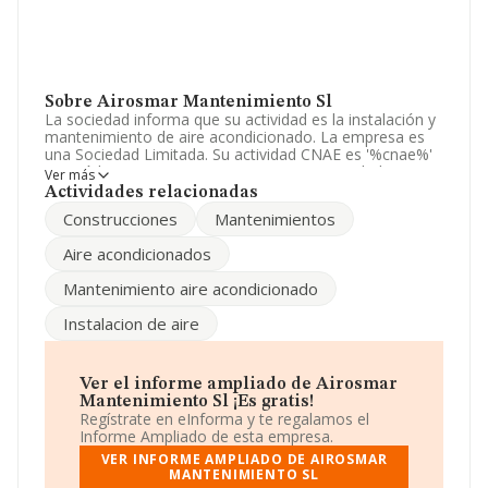
Sobre Airosmar Mantenimiento Sl
La sociedad informa que su actividad es la instalación y
mantenimiento de aire acondicionado. La empresa es
una Sociedad Limitada. Su actividad CNAE es '%cnae%'
con código 7499. La empresa no tiene actividad en
Ver más
mercados exteriores.
Actividades relacionadas
Construcciones
Mantenimientos
Puedes consultar su página web aquí:
www.airosmar.com
.
Aire acondicionados
La empresa
Airosmar Mantenimiento S.L
, NIF
Mantenimiento aire acondicionado
B92171511, se encuentra en Avenida José María Torres
Murciano, (29603), en el municipio de Marbella,
Instalacion de aire
provincia de Málaga, Andalucía.
En relación con el sector y disponiendo de los datos de
hasta 26.323 empresas, la facturación en el ámbito
Ver el informe ampliado de Airosmar
nacional alcanza los 11.946 millones de euros y se
Mantenimiento Sl ¡Es gratis!
estima que el promedio de la facturación entre todas
Regístrate en eInforma y te regalamos el
las empresas es de 453 mil euros. En relación con la
Informe Ampliado de esta empresa.
información de la provincia de Málaga, en la base de
VER INFORME AMPLIADO DE AIROSMAR
datos de INFORMA aparecen 730 empresas, con ventas
MANTENIMIENTO SL
de 96 millones de euros. Finalmente, para completar los