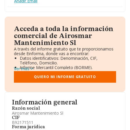
Añadir Email
Acceda a toda la información
comercial de Airosmar
Mantenimiento Sl
A través del informe gratuito que te proporcionamos
desde Einforma, donde vas a encontrar:
Datos identificativos: Denominación, CIF,
Teléfono, Domicilio.
Informe Mercantil Completo (BORME).
Ver más
Gráficos de Evolución Ventas y Empleados.
Consejo de Administración y Administradores.
QUIERO MI INFORME GRATUITO
Directivos y Ejecutivos.
Accionistas.
Participaciones y Vinculaciones en otras empresas.
Artículos de prensa publicados sobre la empresa.
Información oficial y registral complementaria.
Información general
Razón social
Airosmar Mantenimiento Sl
CIF
B92171511
Forma jurídica