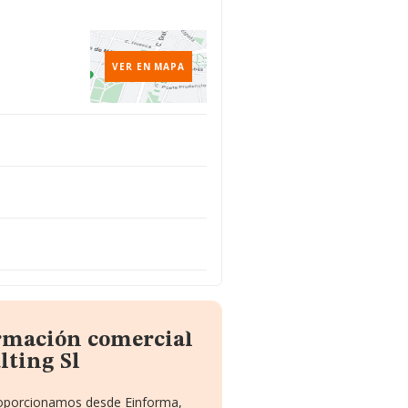
VER EN MAPA
ormación comercial
lting Sl
proporcionamos desde Einforma,