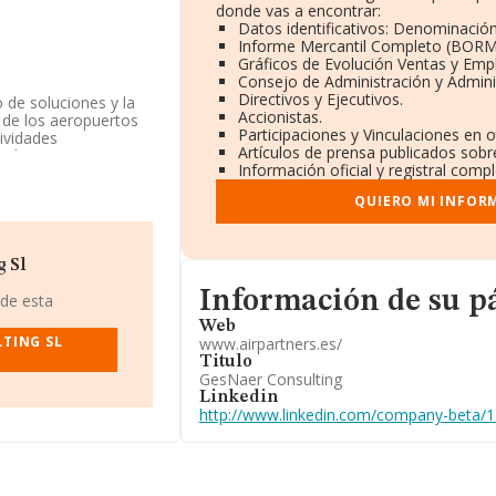
donde vas a encontrar:
Datos identificativos: Denominación
Informe Mercantil Completo (BORM
Gráficos de Evolución Ventas y Emp
Consejo de Administración y Admini
Directivos y Ejecutivos.
 de soluciones y la
Accionistas.
 de los aeropuertos
Participaciones y Vinculaciones en 
tividades
Artículos de prensa publicados sobr
tada. Su CNAE
Información oficial y registral comp
empresas n.c.o.p.'.
QUIERO MI INFOR
tners.es
. Para saber
ners.es
.
g Sl
85572568, tiene
Informacion de su página web
Madrid, Madrid.
Información de su p
 de esta
Web
.816 empresas, en el
TING SL
www.airpartners.es/
s de euros y en 2017
Titulo
nza los 515 mil
GesNaer Consulting
se de datos de
Linkedin
 5.860 millones de
http://www.linkedin.com/company-beta/
 ámbito de la
los 18 años desde la