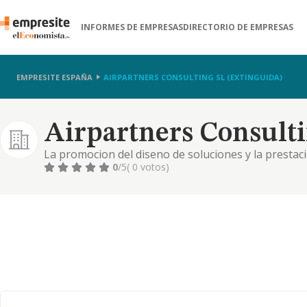
INFORMES DE EMPRESAS
DIRECTORIO DE EMPRESAS
EMPRESITE ESPAÑA
AIRPARTNERS CONSULTING SL (EXTINGUIDA)
Airpartners Consulti
La promocion del diseno de soluciones y la prestaci
competividad de los aeropuertos compaginando la bus
0
/5
( 0 votos)
actividades aeroportuarias.