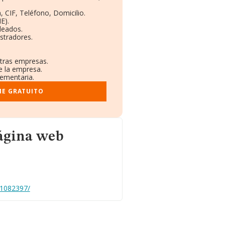
, CIF, Teléfono, Domicilio.
E).
leados.
stradores.
otras empresas.
e la empresa.
lementaria.
ME GRATUITO
ágina web
11082397/