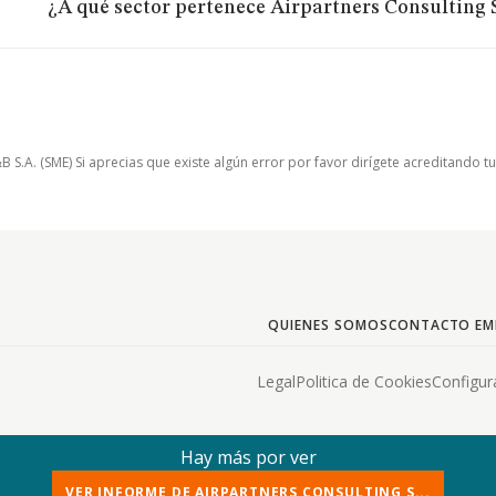
¿A qué sector pertenece Airpartners Consulting 
.A. (SME) Si aprecias que existe algún error por favor dirígete acreditando t
QUIENES SOMOS
CONTACTO EM
Legal
Politica de Cookies
Configur
Hay más por ver
VER INFORME DE AIRPARTNERS CONSULTING S...