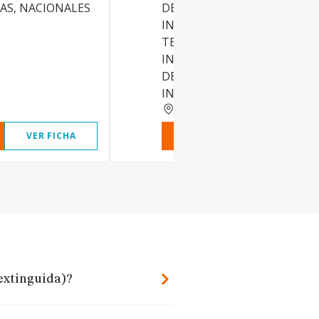
ICAS, NACIONALES
DE CONSULTORIA DE NEGOC
INFORMATICA, TELEMATICA,
TELECOMUNICACIONES E
INTERNET, ASIMISMO PODR
DEDICARSE A LA DIFUSION,
INVERSIONES, ESTUDIOS,
MADRID
VER FICHA
VER INFORME
VER FIC
(extinguida)?