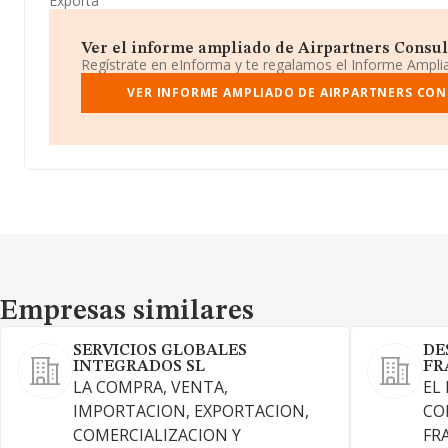
Exporta
Ver el informe ampliado de Airpartners Consulti
Regístrate en eInforma y te regalamos el Informe Ampl
VER INFORME AMPLIADO DE AIRPARTNERS CON
Empresas similares
Empresas similares
SERVICIOS GLOBALES
DE
INTEGRADOS SL
FR
LA COMPRA, VENTA,
EL
IMPORTACION, EXPORTACION,
CO
COMERCIALIZACION Y
FR