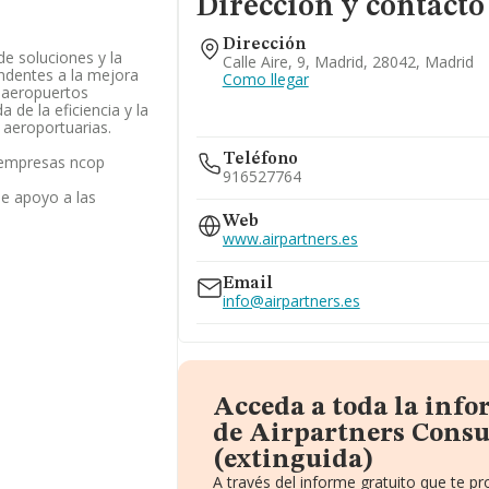
Dirección y contacto
Dirección
e soluciones y la
Calle Aire, 9, Madrid, 28042, Madrid
endentes a la mejora
Como llegar
s aeropuertos
de la eficiencia y la
s aeroportuarias.
Teléfono
s empresas ncop
916527764
de apoyo a las
Web
www.airpartners.es
Email
info@airpartners.es
Acceda a toda la inf
de Airpartners Consu
(extinguida)
A través del informe gratuito que te 