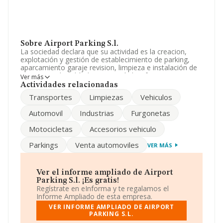
Sobre Airport Parking S.l.
La sociedad declara que su actividad es la creacion,
explotación y gestión de establecimiento de parking,
aparcamiento garaje revision, limpieza e instalación de
accesorios de vehículos, automóviles, furgonetas y
Ver más
motocicletas venta y despacho de carburante, as. La
Actividades relacionadas
empresa aparece inscrita en el Registro Mercantil como
Transportes
Limpiezas
Vehiculos
Sociedad Limitada. Tiene CNAE: 7711 - 'Alquiler de
automóviles y vehículos de motor ligeros'. La compañía
Automovil
Industrias
Furgonetas
no tiene actividad en mercados exteriores.
Motocicletas
Accesorios vehiculo
El número de empleados ha disminuido un 64% y según
las cifras existentes en la base de datos de INFORMA, el
Parkings
Venta automoviles
VER MÁS
número de empleados ha estado por encima de la
media de sector.
Puedes visitar su sitio web:
www.airport-park.com
.
Ver el informe ampliado de Airport
Parking S.l. ¡Es gratis!
La empresa
Airport Parking S.L
, NIF B29592706, se
Regístrate en eInforma y te regalamos el
encuentra en Calle Alcalde Garcia Asensio Pol Industrial
Informe Ampliado de esta empresa.
núm. 3, (29006), en el municipio de Málaga, Andalucía.
VER INFORME AMPLIADO DE AIRPORT
PARKING S.L.
En base a la información de la que dispone INFORMA