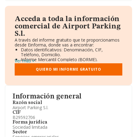
Acceda a toda la información
comercial de Airport Parking
S.l.
A través del informe gratuito que te proporcionamos
desde Einforma, donde vas a encontrar:
Datos identificativos: Denominación, CIF,
Teléfono, Domicilio.
Informe Mercantil Completo (BORME).
Ver más
Gráficos de Evolución Ventas y Empleados.
Consejo de Administración y Administradores.
QUIERO MI INFORME GRATUITO
Directivos y Ejecutivos.
Accionistas.
Participaciones y Vinculaciones en otras empresas.
Artículos de prensa publicados sobre la empresa.
Información oficial y registral complementaria.
Información general
Razón social
Airport Parking S.l.
CIF
B29592706
Forma jurídica
Sociedad limitada
Sector
Servicios empresariales