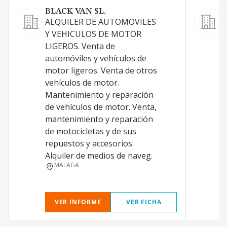
BLACK VAN SL.
ALQUILER DE AUTOMOVILES
L
Y VEHICULOS DE MOTOR
o
LIGEROS. Venta de
a
automóviles y vehículos de
p
motor ligeros. Venta de otros
A
vehículos de motor.
c
Mantenimiento y reparación
c
de vehículos de motor. Venta,
a
mantenimiento y reparación
m
de motocicletas y de sus
c
repuestos y accesorios.
c
Alquiler de medios de naveg.
m
MALAGA
g
VER INFORME
VER FICHA