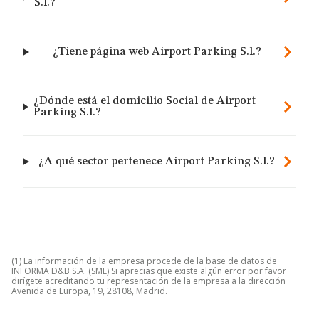
S.l.?
¿Tiene página web Airport Parking S.l.?
¿Dónde está el domicilio Social de Airport
Parking S.l.?
¿A qué sector pertenece Airport Parking S.l.?
(1) La información de la empresa procede de la base de datos de
INFORMA D&B S.A. (SME) Si aprecias que existe algún error por favor
dirígete acreditando tu representación de la empresa a la dirección
Avenida de Europa, 19, 28108, Madrid.