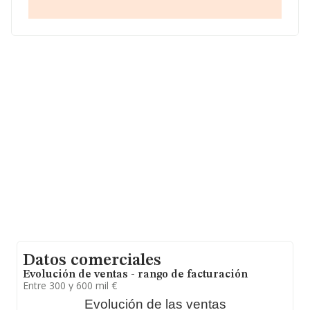
sobre 8.465 compañías, en el ámbito nacional la
facturación alcanza la cifra de 10.426 millones de euros
y se estima que el promedio de la facturación entre
todas las empresas es de 1 millón de euros. Teniendo
en cuenta la información sobre Málaga, en la base de
datos INFORMA constan 1000 empresas, cuyas ventas
en 2009 han alcanzado los 222 millones de euros.
Finalmente, para completar los datos de sector, en
2009, la media de antigüedad desde la constitución es
de 14 años. La media de empleados de las empresas es
de 3.
Datos comerciales
Evolución de ventas - rango de facturación
Entre 300 y 600 mil €
Evolución de las ventas