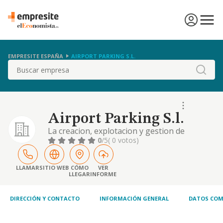
EMPRESITE ESPAÑA
AIRPORT PARKING S.L.
Buscar
Airport Parking S.l.
La creacion, explotacion y gestion de
establecimiento de parking, aparcamiento
0
/5
( 0 votos)
garaje revision, limpieza e instalacion de
accesorios de vehiculos, automoviles,
furgonetas y motocicletas venta y despacho
LLAMAR
SITIO WEB
CÓMO
VER
LLEGAR
INFORME
de carburante, as
DIRECCIÓN Y CONTACTO
INFORMACIÓN GENERAL
DATOS COM