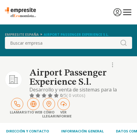
EMPRESITE ESPAÑA
AIRPORT PASSENGER EXPERIENCE S.L.
Buscar
Airport Passenger
Experience S.l.
Desarrollo y venta de sistemas para la
gestion y operacion de carros
0
/5
( 0 votos)
portaequipajes para pasajeros de
aeropuertos. prestacion de servicios
aeroportuarios, etc
LLAMAR
SITIO WEB
CÓMO
VER
LLEGAR
INFORME
DIRECCIÓN Y CONTACTO
INFORMACIÓN GENERAL
DATOS COM