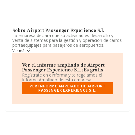
Sobre Airport Passenger Experience S.l.
La empresa declara que su actividad es desarrollo y
venta de sistemas para la gestión y operacion de carros
portaequipajes para pasajeros de aeropuertos.
prestación de servicios aeroportuarios, etc. La empresa
Ver más
es una Sociedad Limitada. Clasifica su actividad CNAE
como 'Actividades anexas al transporte aéreo', código
5223. La sociedad no tiene actividad en mercados
Ver el informe ampliado de Airport
exteriores.
Passenger Experience S.l. ¡Es gratis!
Regístrate en eInforma y te regalamos el
La compañía
Airport Passenger Experience S.L
, NIF
Informe Ampliado de esta empresa.
B22929236, se encuentra en Calle Osona Par De
VER INFORME AMPLIADO DE AIRPORT
Negocis Mas Blau núm. 2, (08820), en el municipio de El
PASSENGER EXPERIENCE S.L.
Prat De Llobregat, provincia de Barcelona, Cataluña.
En base a la información de la que dispone INFORMA
sobre 925 compañías, en el ámbito nacional la
facturación alcanza la cifra de 7.631 millones de euros y
la media entre todas las compañías es de 8 millones de
euros de ventas. Finalmente, para completar los datos
de sector la media de empleados es de 35; la
antigüedad desde la constitución es de 16 años.