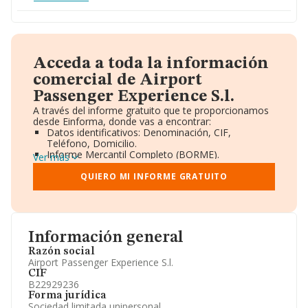
Acceda a toda la información
comercial de Airport
Passenger Experience S.l.
A través del informe gratuito que te proporcionamos
desde Einforma, donde vas a encontrar:
Datos identificativos: Denominación, CIF,
Teléfono, Domicilio.
Informe Mercantil Completo (BORME).
Ver más
Gráficos de Evolución Ventas y Empleados.
Consejo de Administración y Administradores.
QUIERO MI INFORME GRATUITO
Directivos y Ejecutivos.
Accionistas.
Participaciones y Vinculaciones en otras empresas.
Artículos de prensa publicados sobre la empresa.
Información oficial y registral complementaria.
Información general
Razón social
Airport Passenger Experience S.l.
CIF
B22929236
Forma jurídica
Sociedad limitada unipersonal