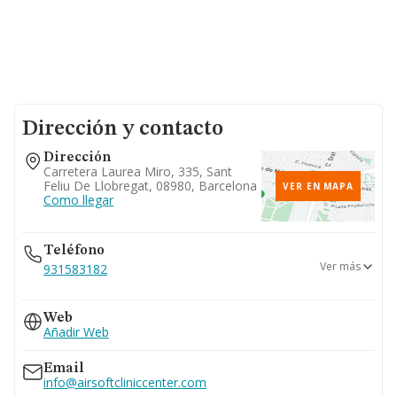
Dirección y contacto
Dirección
Carretera Laurea Miro, 335, Sant
Feliu De Llobregat, 08980, Barcelona
VER EN MAPA
Como llegar
Teléfono
Ver más
931583182
646...
Web
Ver teléfono 646...
Añadir Web
Email
info@airsoftcliniccenter.com