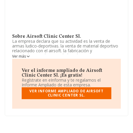
Sobre Airsoft Clinic Center Sl.
La empresa declara que su actividad es la venta de
armas ludico-deportivas. la venta de material deportivo
relacionado con el airsoft. la fabricación y
personalizacion de armas ludico-deportivas. etc. La
Ver más
empresa está registrada como Sociedad Limitada. La
actividad de referencia CNAE corresponde a 'Comercio
al por menor de grabaciones de música y vídeo en
Ver el informe ampliado de Airsoft
establecimientos especializados', cuyo Código es 4763.
Clinic Center Sl. ¡Es gratis!
No realiza actividad de importación y/o exportación.
Regístrate en eInforma y te regalamos el
Informe Ampliado de esta empresa.
Para ponerse en contacto con sus oficinas, la empresa
VER INFORME AMPLIADO DE AIRSOFT
facilita el número de teléfono 931583182 y la dirección
CLINIC CENTER SL.
de correo es
info@airsoftcliniccenter.com
.
La empresa española
Airsoft Clinic Center S.L
, NIF
B66779646, está situada en Carretera Laurea Miro núm.
335, (08980), Sant Feliu De Llobregat, en Barcelona,
Cataluña.
En base a la información de la que dispone INFORMA