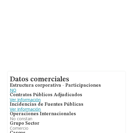
sobre 4.575 compañías, en el ámbito nacional la
facturación alcanza la cifra de 5.069 millones de euros y
el promedio de la facturación de ventas entre todas las
compañías asciende a los 1 millón de euros. Con el fin
de ampliar la información relativa a las compañías, la
antigüedad alcanza los 14 años desde la constitución.
La media de empleados es de 8.
Datos comerciales
Estructura corporativa - Participaciones
NO
Contratos Públicos Adjudicados
Ver Información
Incidencias de Fuentes Públicas
Ver Información
Operaciones Internacionales
No constan
Grupo Sector
Comercio