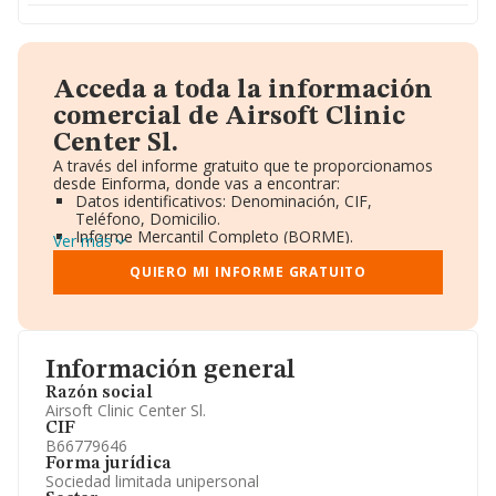
Acceda a toda la información
comercial de Airsoft Clinic
Center Sl.
A través del informe gratuito que te proporcionamos
desde Einforma, donde vas a encontrar:
Datos identificativos: Denominación, CIF,
Teléfono, Domicilio.
Informe Mercantil Completo (BORME).
Ver más
Gráficos de Evolución Ventas y Empleados.
Consejo de Administración y Administradores.
QUIERO MI INFORME GRATUITO
Directivos y Ejecutivos.
Accionistas.
Participaciones y Vinculaciones en otras empresas.
Artículos de prensa publicados sobre la empresa.
Información oficial y registral complementaria.
Información general
Razón social
Airsoft Clinic Center Sl.
CIF
B66779646
Forma jurídica
Sociedad limitada unipersonal