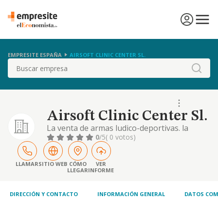
EMPRESITE ESPAÑA
AIRSOFT CLINIC CENTER SL.
Buscar
Airsoft Clinic Center Sl.
La venta de armas ludico-deportivas. la
venta de material deportivo relacionado con
0
/5
( 0 votos)
el airsoft. la fabricacion y personalizacion de
armas ludico-deportivas. etc
LLAMAR
SITIO WEB
CÓMO
VER
LLEGAR
INFORME
DIRECCIÓN Y CONTACTO
INFORMACIÓN GENERAL
DATOS COM