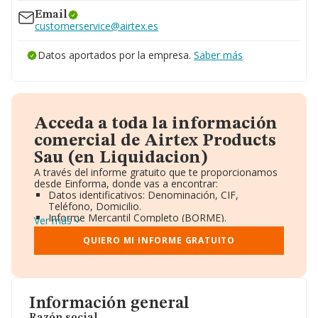
www.airtexproducts.es
Email
customerservice@airtex.es
Datos aportados por la empresa.
Saber más
Acceda a toda la información
comercial de Airtex Products
Sau (en Liquidacion)
A través del informe gratuito que te proporcionamos
desde Einforma, donde vas a encontrar:
Datos identificativos: Denominación, CIF,
Teléfono, Domicilio.
Informe Mercantil Completo (BORME).
Ver más
Gráficos de Evolución Ventas y Empleados.
Consejo de Administración y Administradores.
QUIERO MI INFORME GRATUITO
Directivos y Ejecutivos.
Accionistas.
Participaciones y Vinculaciones en otras empresas.
Artículos de prensa publicados sobre la empresa.
Información oficial y registral complementaria.
Información general