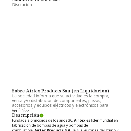
Estado de la empresa
Disolución
Sobre Airtex Products Sau (en Liquidacion)
La sociedad informa que su actividad es la compra,
venta y/o distribución de componentes, piezas,
accesorios y equipos eléctricos y electrónicos para
vehículos de motor. la fabricación de componentes,
Ver más
piezas, accesorios y equipos eléctricos y electrónicos
Descripción
para vehículos de motor. La sociedad está inscrita en el
Fundada a principios de los años 30,
Airtex
es líder mundial en
Registro Mercantil como Sociedad Anónima. Su CNAE
fabricación de bombas de agua y bombas de
corresponde a 4672 con código 'Comercio al por mayor
combustible.
Airtex Products S.A
., la filial europea del grupo y