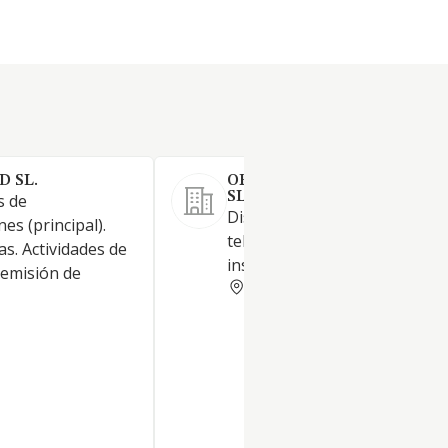
 SL.
ORCOM TELECOMUNICACI
SL
s de
Distribución de material para
es (principal).
telecomunicaciones e
as. Actividades de
instalaciones.
emisión de
MADRID