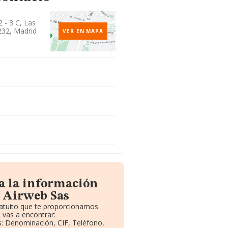
 - 3 C, Las
232, Madrid
VER EN MAPA
a la información
 Airweb Sas
ratuito que te proporcionamos
 vas a encontrar:
os: Denominación, CIF, Teléfono,