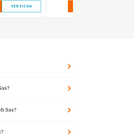
VER FICHA
VER INFORME
VER FIC
Sas?
eb Sas?
s?