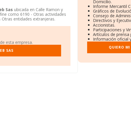
Domicilio.
Informe Mercantil 
eb Sas
ubicada en Calle Ramon y
Gráficos de Evoluci
 fine como 6190 - Otras actividades
Consejo de Administ
 Otras entidades extranjeras.
Directivos y Ejecuti
Accionistas.
Participaciones y V
Artículos de prensa
Información oficial 
 de esta empresa.
QUIERO MI
EB SAS