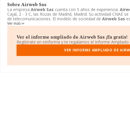
Sobre Airweb Sas
La empresa
Airweb Sas
cuenta con 5 años de experiencia.
Airw
Cajal, 2 - 3 C, las Rozas de Madrid, Madrid. Su actividad CNAE se
de telecomunicaciones. El modelo de sociedad de
Airweb Sas
es
Ver más
Ver el informe ampliado de Airweb Sas ¡Es gratis!
Regístrate en eInforma y te regalamos el Informe Ampliado
VER INFORME AMPLIADO DE AIRW