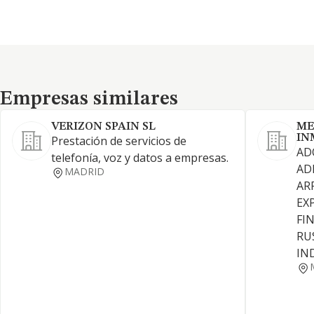
Empresas similares
Empresas similares
VERIZON SPAIN SL
ME
IN
Prestación de servicios de
AD
telefonía, voz y datos a empresas.
AD
MADRID
AR
EX
FI
RU
IN