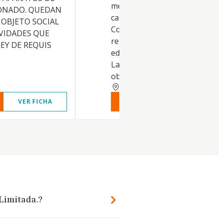
menor de combustibles para
IONADO. QUEDAN
calefacciones (CNAE 4778).
 OBJETO SOCIAL
Construcción completa y
VIDADES QUE
reparación y conservación de
EY DE REQUIS
edificaciones (CNAE 4121 y 41
Las actividades integrantes d
objeto
VALENCIA
VER FICHA
VER INFORME
VER FIC
 Limitada.?