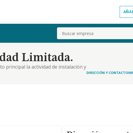
AÑA
Buscar
dad Limitada.
to principal la actividad de instalación y
omercial. como secundarios: otras instalaciones en
DIRECCIÓN Y CONTACTO
IN
alación de equipos distintos de los sistemas eléc