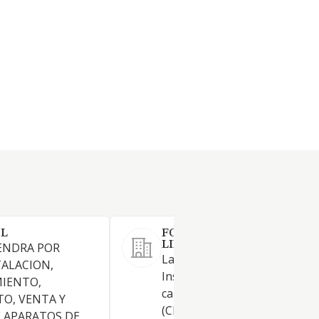
SL
FONTAHOGAR UTIEL SOCI
LIMITADA.
ENDRA POR
La Sociedad tiene por objeto:
TALACION,
Instalaciones fontanería,
IENTO,
calefacción y aire acondicion
O, VENTA Y
(CNAE 4322). . Comercio al po
 APARATOS DE