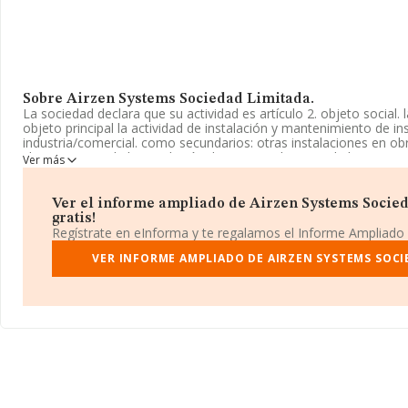
Sobre Airzen Systems Sociedad Limitada.
La sociedad declara que su actividad es artículo 2. objeto social.
objeto principal la actividad de instalación y mantenimiento de in
industria/comercial. como secundarios: otras instalaciones en ob
clase comprende la instalación de equipos distintos de los siste
Ver más
registrada como Sociedad Limitada. Tiene CNAE: 4322 - 'Fontaner
sistemas de calefacción y aire acondicionado'. La sociedad no ti
exteriores.
Ver el informe ampliado de Airzen Systems Socied
gratis!
La empresa
Airzen Systems Sociedad Limitada
, con CIF B194
Regístrate en eInforma y te regalamos el Informe Ampliado
social establecido en Calle Fray Luis Amigo núm. 33 Bis - Cowork
municipio de Benaguasil, provincia de Valencia, Comunidad Valen
VER INFORME AMPLIADO DE AIRZEN SYSTEMS SOCI
Con los datos a disposición de INFORMA sobre 30.641 empresas p
facturación en el ámbito nacional alcanza los 9.687 millones de 
las compañías es de 316 mil euros de ventas. En cuanto a la infor
provincia de Valencia, en la base de datos INFORMA constan 20
han obtenido los 538 millones de euros. Finalmente, para complet
antigüedad desde la constitución es de 19 años. La media de em
de 3.