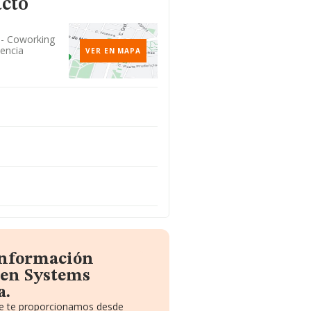
acto
s - Coworking
encia
VER EN MAPA
 información
zen Systems
a.
que te proporcionamos desde