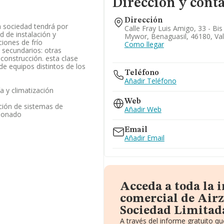
Dirección y cont
Dirección
la sociedad tendrá por
Calle Fray Luis Amigo, 33 - Bi
ad de instalación y
Mywor, Benaguasil, 46180, Val
iones de frío
Como llegar
 secundarios: otras
 construcción. esta clase
de equipos distintos de los
Teléfono
Añadir Teléfono
a y climatización
Web
ación de sistemas de
Añadir Web
cionado
Email
Añadir Email
Acceda a toda la
comercial de Air
Sociedad Limitad
A través del informe gratuito 