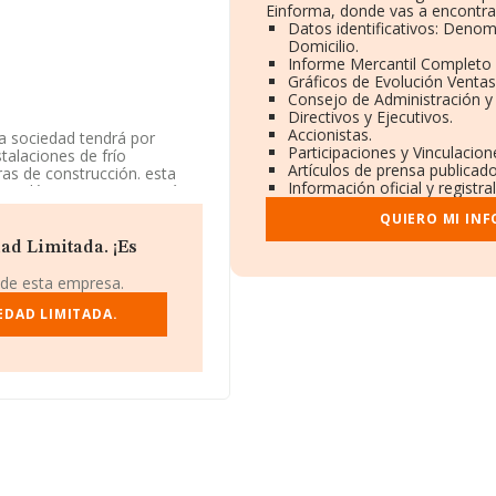
Einforma, donde vas a encontra
Datos identificativos: Denom
Domicilio.
Informe Mercantil Completo
Gráficos de Evolución Venta
Consejo de Administración y
Directivos y Ejecutivos.
Accionistas.
 la sociedad tendrá por
Participaciones y Vinculacio
stalaciones de frío
Artículos de prensa publicad
ras de construcción. esta
Información oficial y registr
mas eléc. La empresa está
ía, instalaciones de
QUIERO MI IN
ene actividad en mercados
ad Limitada. ¡Es
58314, tiene su domicilio
 de esta empresa.
ing Mywor, (46180), en el
ciana.
EDAD LIMITADA.
ertenecientes al sector, la
euros y la media entre todas
mación relativa a la
43 empresas, cuyas ventas
ar los datos de sector la
pleados de las empresas es