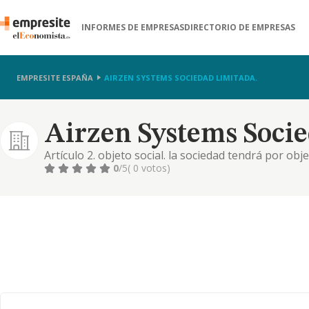
INFORMES DE EMPRESAS
DIRECTORIO DE EMPRESAS
EMPRESITE ESPAÑA
AIRZEN SYSTEMS SOCIEDAD LIMITADA.
Airzen Systems Socie
Artículo 2. objeto social. la sociedad tendrá por obje
mantenimiento de instalaciones de frío industria/c
0
/5
( 0 votos)
obras de construcción. esta clase comprende la inst