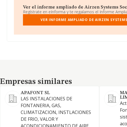
Ver el informe ampliado de Airzen Systems Soci
Regístrate en eInforma y te regalamos el Informe Ampl
VER INFORME AMPLIADO DE AIRZEN SYSTEMS
Empresas similares
Empresas similares
APAFONT SL
MA
LI
LAS INSTALACIONES DE
Act
FONTANERIA, GAS,
Fon
CLIMATIZACION, INSTLACIONES
sis
DE FRIO, VALOR Y
aco
ACONDICIONAMIENTO DE AIRE,