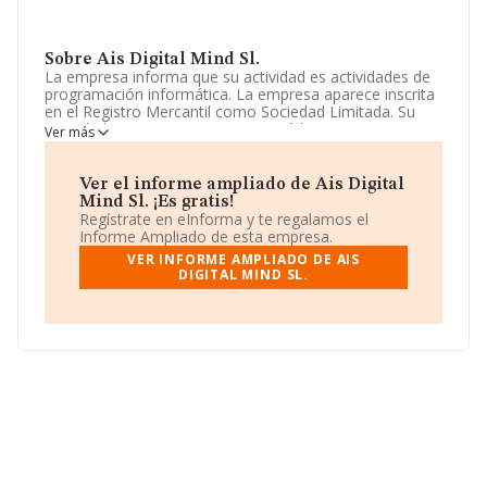
Sobre Ais Digital Mind Sl.
La empresa informa que su actividad es actividades de
programación informática. La empresa aparece inscrita
en el Registro Mercantil como Sociedad Limitada. Su
actividad CNAE es '%cnae%' con código 6210. La
Ver más
empresa no tiene actividad en mercados exteriores.
La empresa española
Ais Digital Mind S.L
,
Ver el informe ampliado de Ais Digital
B56233224, se encuentra en Calle Puentelarra núm. 7
Mind Sl. ¡Es gratis!
Esc 2 7 C, (28031), Madrid, Madrid.
Regístrate en eInforma y te regalamos el
Informe Ampliado de esta empresa.
En base a la información de la que dispone INFORMA
VER INFORME AMPLIADO DE AIS
sobre 23.195 compañías, a nivel nacional la facturación
DIGITAL MIND SL.
asciende a 12.202 millones de euros y la media entre
todas las compañías es de 526 mil euros de ventas. En
relación con la información de la provincia de Madrid, en
la base de datos de INFORMA aparecen 6225
empresas, con ventas de hasta 7.036 millones de euros.
Finalmente, para completar los datos de sector los
empleados de media son 5; la media de antigüedad
desde la constitución es de 10 años.