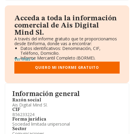
Acceda a toda la información
comercial de Ais Digital
Mind Sl.
A través del informe gratuito que te proporcionamos
desde Einforma, donde vas a encontrar:
Datos identificativos: Denominación, CIF,
Teléfono, Domicilio.
Informe Mercantil Completo (BORME).
Ver más
Gráficos de Evolución Ventas y Empleados.
Consejo de Administración y Administradores.
QUIERO MI INFORME GRATUITO
Directivos y Ejecutivos.
Accionistas.
Participaciones y Vinculaciones en otras empresas.
Artículos de prensa publicados sobre la empresa.
Información oficial y registral complementaria.
Información general
Razón social
Ais Digital Mind Sl.
CIF
B56233224
Forma jurídica
Sociedad limitada unipersonal
Sector
Comunicaciones