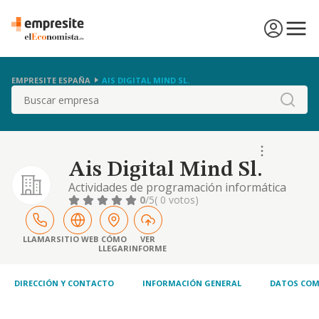
EMPRESITE ESPAÑA
AIS DIGITAL MIND SL.
Buscar
Ais Digital Mind Sl.
Actividades de programación informática
0
/5
( 0 votos)
LLAMAR
SITIO WEB
CÓMO
VER
LLEGAR
INFORME
DIRECCIÓN Y CONTACTO
INFORMACIÓN GENERAL
DATOS COM