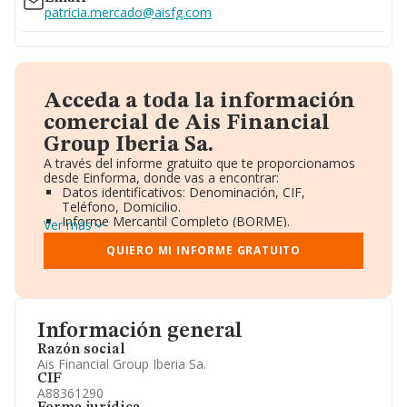
patricia.mercado@aisfg.com
Acceda a toda la información
comercial de Ais Financial
Group Iberia Sa.
A través del informe gratuito que te proporcionamos
desde Einforma, donde vas a encontrar:
Datos identificativos: Denominación, CIF,
Teléfono, Domicilio.
Informe Mercantil Completo (BORME).
Ver más
Gráficos de Evolución Ventas y Empleados.
Consejo de Administración y Administradores.
QUIERO MI INFORME GRATUITO
Directivos y Ejecutivos.
Accionistas.
Participaciones y Vinculaciones en otras empresas.
Artículos de prensa publicados sobre la empresa.
Información oficial y registral complementaria.
Información general
Razón social
Ais Financial Group Iberia Sa.
CIF
A88361290