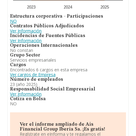
fin de ampliar la información relativa a las compañías, la
antigüedad desde la constitución es de 18 años. La
2023
2024
2025
media de empleados de las empresas es de 4.
Estructura corporativa - Participaciones
NO
En resumen,
Ais Financial Group Iberia S.A
se emplea
Contratos Públicos Adjudicados
en servicios de apoyo en back office para empresas. En
Ver Información
el ranking de provincia, la compañía ha experimentado
Incidencias de Fuentes Públicas
una subida.
Ver Información
Operaciones Internacionales
No constan
Grupo Sector
Servicios empresariales
Cargos
Encontrados 6 cargos en esta empresa
Ver cargos de Empresa
Número de empleados
23 (año 2025)
Responsabilidad Social Empresarial
Ver Información
Cotiza en Bolsa
NO
Ver el informe ampliado de Ais
Financial Group Iberia Sa. ¡Es gratis!
Regístrate en eInforma y te regalamos el