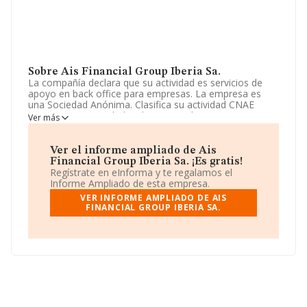
Sobre Ais Financial Group Iberia Sa.
La compañía declara que su actividad es servicios de
apoyo en back office para empresas. La empresa es
una Sociedad Anónima. Clasifica su actividad CNAE
como 'Otras actividades de apoyo a las empresas
Ver más
n.c.o.p.', código 8299. La empresa no tiene actividad en
mercados exteriores.
Ver el informe ampliado de Ais
El número de empleados se ha incrementado un 15% y
Financial Group Iberia Sa. ¡Es gratis!
teniendo en cuenta la información disponible en
Regístrate en eInforma y te regalamos el
INFORMA, ha dispuesto de un número de empleados
Informe Ampliado de esta empresa.
por encima de la media de sector.
VER INFORME AMPLIADO DE AIS
FINANCIAL GROUP IBERIA SA.
Dentro del ranking de empresas elaborado por
INFORMA, atendiendo a los niveles de facturación de la
empresa, se destaca que: en 2025 la empresa ha
ganado 56 puestos en el ranking sectorial, pasando del
403 al 347. Antes de la compañía, en el ranking del
sector, están empresas como:
Mid Ocean Iberia S.L
y
Delcom Soluciones Industriales S.L
; en cambio,
éstas son algunas de las empresas que están más
abajo:
Corvan Rh Servicios Integrales Sociedad