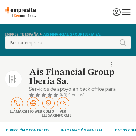
EMPRESITE ESPAÑA
AIS FINANCIAL GROUP IBERIA SA.
Buscar
Ais Financial Group
Iberia Sa.
Servicios de apoyo en back office para
empresas.
0
/5
( 0 votos)
LLAMAR
SITIO WEB
CÓMO
VER
LLEGAR
INFORME
DIRECCIÓN Y CONTACTO
INFORMACIÓN GENERAL
DATOS COM