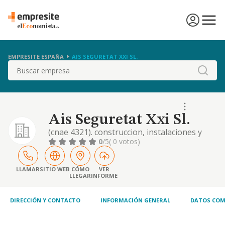
EMPRESITE ESPAÑA
AIS SEGURETAT XXI SL.
Buscar
Ais Seguretat Xxi Sl.
(cnae 4321). construccion, instalaciones y
mantenimiento. comercio al por mayor y al
0
/5
( 0 votos)
por menor. distribucion comercial.
importacion y exportacion. actividades
inmobiliarias. informacion y comunicaciones.
LLAMAR
SITIO WEB
CÓMO
VER
LLEGAR
INFORME
informatica, etc
DIRECCIÓN Y CONTACTO
INFORMACIÓN GENERAL
DATOS COM