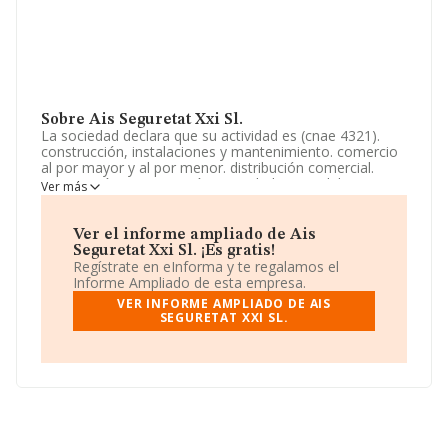
Sobre Ais Seguretat Xxi Sl.
La sociedad declara que su actividad es (cnae 4321).
construcción, instalaciones y mantenimiento. comercio
al por mayor y al por menor. distribución comercial.
importación y exportación. actividades inmobiliarias.
Ver más
informacion y comunicaciones. informática, etc. La
sociedad está registrada como Sociedad Limitada.
Tiene CNAE: 4321 - 'Instalaciones eléctricas'. La
Ver el informe ampliado de Ais
compañía no tiene actividad en mercados exteriores.
Seguretat Xxi Sl. ¡Es gratis!
Regístrate en eInforma y te regalamos el
La sociedad
Ais Seguretat Xxi S.L
, con número de
Informe Ampliado de esta empresa.
identificación fiscal B66390865, está situada en Camino
VER INFORME AMPLIADO DE AIS
Capellanets núm. 13 P. 4 Pta. 2, (08303), en el municipio
SEGURETAT XXI SL.
de Mataró, provincia de Barcelona, Cataluña.
En relación con el sector y disponiendo de los datos de
hasta 45.460 empresas, la facturación en el ámbito
nacional alcanza los 25.317 millones de euros y el
promedio de la facturación de ventas entre todas las
compañías asciende a los 556 mil euros. Finalmente,
para completar los datos de sector la antigüedad