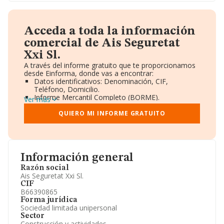
Acceda a toda la información
comercial de Ais Seguretat
Xxi Sl.
A través del informe gratuito que te proporcionamos
desde Einforma, donde vas a encontrar:
Datos identificativos: Denominación, CIF,
Teléfono, Domicilio.
Informe Mercantil Completo (BORME).
Ver más
Gráficos de Evolución Ventas y Empleados.
Consejo de Administración y Administradores.
QUIERO MI INFORME GRATUITO
Directivos y Ejecutivos.
Accionistas.
Participaciones y Vinculaciones en otras empresas.
Artículos de prensa publicados sobre la empresa.
Información oficial y registral complementaria.
Información general
Razón social
Ais Seguretat Xxi Sl.
CIF
B66390865
Forma jurídica
Sociedad limitada unipersonal
Sector
Construcción y actividades