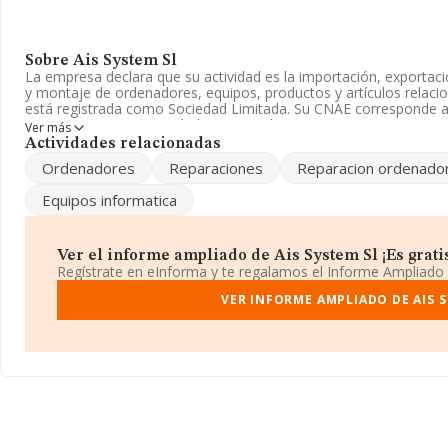
Sobre Ais System Sl
La empresa declara que su actividad es la importación, exportaci
y montaje de ordenadores, equipos, productos y artículos relaci
está registrada como Sociedad Limitada. Su CNAE corresponde a
empresa no tiene actividad en mercados exteriores.
Ver más
Actividades relacionadas
Ha contado con el mismo número de empleados y según los dat
Ordenadores
Reparaciones
Reparacion ordenado
tenido un número de empleados por debajo de la media de secto
Equipos informatica
La dirección de correo es
sergio@ais-informática.com
.
La empresa
Ais System S.L
, B62417852, está situada en Calle L
Valles, en Barcelona, Cataluña.
Ver el informe ampliado de Ais System Sl ¡Es grati
Regístrate en eInforma y te regalamos el Informe Ampliado
En relación con el sector y disponiendo de los datos de hasta 10.
ámbito nacional alcanza los 5.853 millones de euros y se estima 
VER INFORME AMPLIADO DE AIS 
todas las empresas es de 554 mil euros. Por último, con el fin de 
ámbito de la empresa, la media de empleados de las empresas es
constitución es de 17 años.