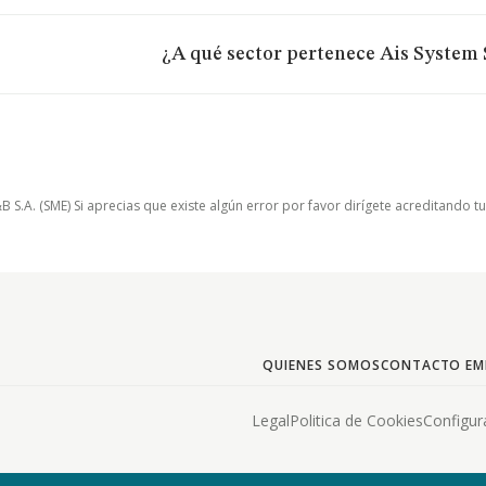
¿A qué sector pertenece Ais System 
.A. (SME) Si aprecias que existe algún error por favor dirígete acreditando t
QUIENES SOMOS
CONTACTO EM
Legal
Politica de Cookies
Configur