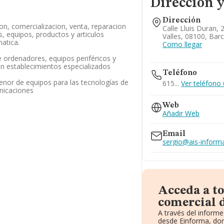
Dirección y
Dirección
on, comercializacion, venta, reparacion
Calle Lluis Duran, 
 equipos, productos y articulos
Valles, 08100, Bar
matica.
Como llegar
 ordenadores, equipos periféricos y
n establecimientos especializados
Teléfono
enor de equipos para las tecnologías de
615...
Ver teléfono 
nicaciones
Web
Añadir Web
Email
sergio@ais-inform
Acceda a t
comercial 
A través del inform
desde Einforma, don