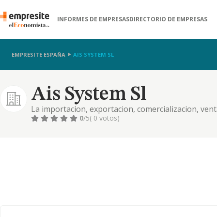
INFORMES DE EMPRESAS
DIRECTORIO DE EMPRESAS
EMPRESITE ESPAÑA
AIS SYSTEM SL
Ais System Sl
La importacion, exportacion, comercializacion, ven
productos y articulos relacionados con la informati
0
/5
( 0 votos)