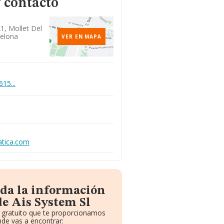
 contacto
21, Mollet Del
celona
VER EN MAPA
615...
atica.com
oda la información
de Ais System Sl
e gratuito que te proporcionamos
de vas a encontrar: