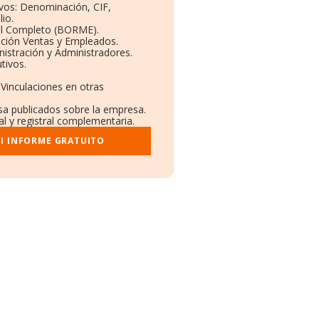
ivos: Denominación, CIF,
io.
il Completo (BORME).
ución Ventas y Empleados.
istración y Administradores.
tivos.
 Vinculaciones en otras
nsa publicados sobre la empresa.
al y registral complementaria.
I INFORME GRATUITO