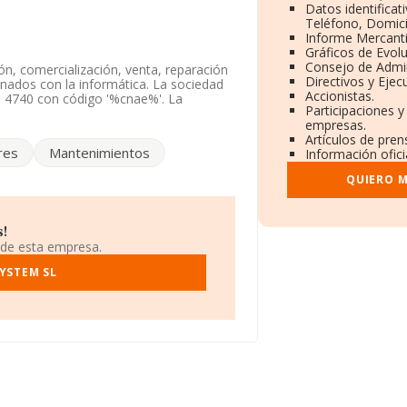
Datos identificat
Teléfono, Domicil
Informe Mercant
Gráficos de Evol
Consejo de Admin
ón, comercialización, venta, reparación
Directivos y Ejecu
onados con la informática. La sociedad
Accionistas.
 4740 con código '%cnae%'. La
Participaciones y
empresas.
Artículos de pre
os a disposición de INFORMA, ha
res
Mantenimientos
Información ofici
r.
QUIERO M
luis Duran núm. 21, (08100), Mollet Del
s!
 de esta empresa.
565 empresas, la facturación en el
que el promedio de la facturación entre
SYSTEM SL
ampliar la información relativa al
 de 3; la antigüedad desde la