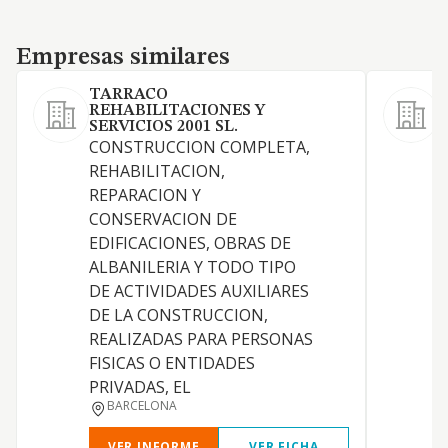
Empresas similares
Empresas similares
TARRACO
REHABILITACIONES Y
SERVICIOS 2001 SL.
CONSTRUCCION COMPLETA,
REHABILITACION,
REPARACION Y
CONSERVACION DE
EDIFICACIONES, OBRAS DE
ALBANILERIA Y TODO TIPO
DE ACTIVIDADES AUXILIARES
DE LA CONSTRUCCION,
P
REALIZADAS PARA PERSONAS
J
FISICAS O ENTIDADES
PRIVADAS, EL
BARCELONA
VER INFORME
VER FICHA