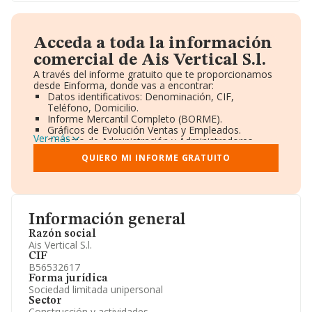
Acceda a toda la información
comercial de Ais Vertical S.l.
A través del informe gratuito que te proporcionamos
desde Einforma, donde vas a encontrar:
Datos identificativos: Denominación, CIF,
Teléfono, Domicilio.
Informe Mercantil Completo (BORME).
Gráficos de Evolución Ventas y Empleados.
Ver más
Consejo de Administración y Administradores.
Directivos y Ejecutivos.
QUIERO MI INFORME GRATUITO
Accionistas.
Participaciones y Vinculaciones en otras empresas.
Artículos de prensa publicados sobre la empresa.
Información oficial y registral complementaria.
Información general
Razón social
Ais Vertical S.l.
CIF
B56532617
Forma jurídica
Sociedad limitada unipersonal
Sector
Construcción y actividades