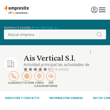
EMPRESITE ESPAÑA
AIS VERTICAL S.L.
Buscar
Ais Vertical S.l.
Actividad principal las actividades de
construccion especializada, siendo su clave
0
/5
( 0 votos)
cnae l anumero: 4399; y, como actividades
secundarias: 7410 diseño interiores
especializados; 9499 organizacion de
LLAMAR
SITIO WEB
CÓMO
VER
LLEGAR
INFORME
eventos; 4121, etc
DIRECCIÓN Y CONTACTO
INFORMACIÓN GENERAL
DATOS COM