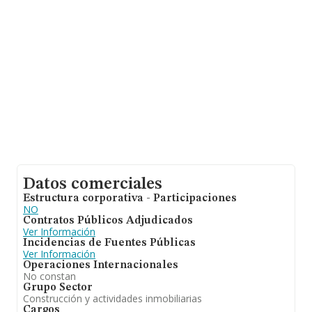
de ampliar la información relativa al ámbito de la
empresa, la media de empleados de las empresas es de
3; la antigüedad alcanza los 16 años desde la
constitución.
Datos comerciales
Estructura corporativa - Participaciones
NO
Contratos Públicos Adjudicados
Ver Información
Incidencias de Fuentes Públicas
Ver Información
Operaciones Internacionales
No constan
Grupo Sector
Construcción y actividades inmobiliarias
Cargos