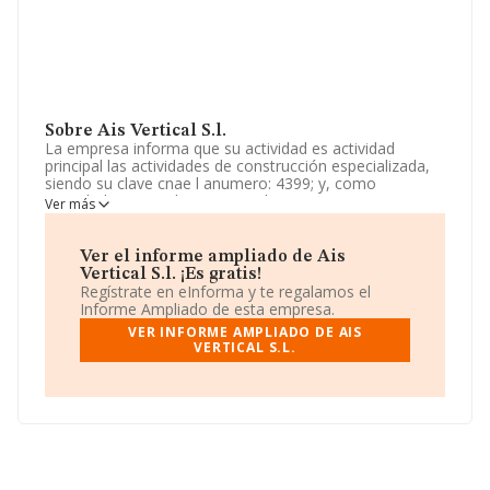
Sobre Ais Vertical S.l.
La empresa informa que su actividad es actividad
principal las actividades de construcción especializada,
siendo su clave cnae l anumero: 4399; y, como
actividades secundarias: 7410 diseño interiores
Ver más
especializados; 9499 organización de eventos; 4121, etc.
La empresa es una Sociedad Limitada. La actividad de
referencia CNAE corresponde a 'Otras actividades de
Ver el informe ampliado de Ais
construcción especializada n.c.o.p.', cuyo Código es
Vertical S.l. ¡Es gratis!
4399. La sociedad no tiene actividad en mercados
Regístrate en eInforma y te regalamos el
exteriores.
Informe Ampliado de esta empresa.
VER INFORME AMPLIADO DE AIS
La empresa
Ais Vertical S.L
, B56532617, tiene
VERTICAL S.L.
domicilio fiscal en Calle Gran Via Carles Iii núm. 98 P. 6
Pta. 2, (08028), en el municipio de Barcelona, Cataluña.
En base a la información de la que dispone INFORMA
sobre 41.135 compañías, la facturación en el ámbito
nacional alcanza los 15.864 millones de euros y se
estima que el promedio de la facturación entre todas
las empresas es de 385 mil euros. Por último, con el fin