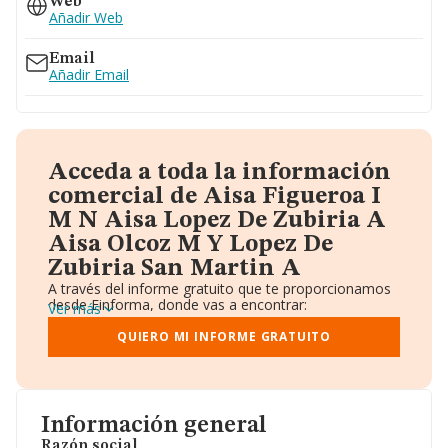
Web
Añadir Web
Email
Añadir Email
Acceda a toda la información
comercial de Aisa Figueroa I
M N Aisa Lopez De Zubiria A
Aisa Olcoz M Y Lopez De
Zubiria San Martin A
A través del informe gratuito que te proporcionamos
desde Einforma, donde vas a encontrar:
Ver más
Datos identificativos: Denominación, CIF,
Teléfono, Domicilio.
QUIERO MI INFORME GRATUITO
Informe Mercantil Completo (BORME).
Gráficos de Evolución Ventas y Empleados.
Consejo de Administración y Administradores.
Directivos y Ejecutivos.
Accionistas.
Información general
Participaciones y Vinculaciones en otras empresas.
Razón social