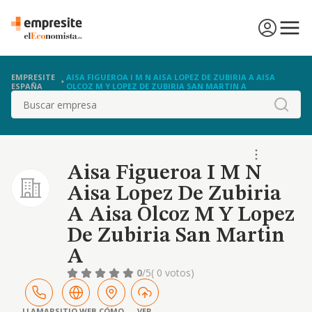
EMPRESITE
AISA FIGUEROA I M N AISA LOPEZ DE ZUBIRIA A AISA
ESPAÑA
OLCOZ M Y LOPEZ DE ZUBIRIA SAN MARTIN A
Buscar
Aisa Figueroa I M N
Aisa Lopez De Zubiria
A Aisa Olcoz M Y Lopez
De Zubiria San Martin
A
0
/5
( 0 votos)
LLAMAR
SITIO WEB
CÓMO
VER