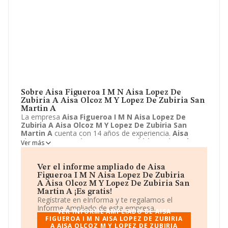
Sobre Aisa Figueroa I M N Aisa Lopez De
Zubiria A Aisa Olcoz M Y Lopez De Zubiria San
Martin A
La empresa
Aisa Figueroa I M N Aisa Lopez De
Zubiria A Aisa Olcoz M Y Lopez De Zubiria San
Martin A
cuenta con 14 años de experiencia.
Aisa
Figueroa I M N Aisa Lopez De Zubiria A Aisa Olcoz
Ver más
M Y Lopez De Zubiria San Martin A
ubicada en Calle
la Tejeria, 3, Valle de Yerri/deierri, Navarra. Su actividad
CNAE se fine como 3512 - Producción de energía
Ver el informe ampliado de Aisa
eléctrica a partir de fuentes renovables. El modelo de
Figueroa I M N Aisa Lopez De Zubiria
sociedad de
Aisa Figueroa I M N Aisa Lopez De
A Aisa Olcoz M Y Lopez De Zubiria San
Zubiria A Aisa Olcoz M Y Lopez De Zubiria San
Martin A ¡Es gratis!
Martin A
es Comunidad de bienes.
Regístrate en eInforma y te regalamos el
Informe Ampliado de esta empresa.
VER INFORME AMPLIADO DE AISA
FIGUEROA I M N AISA LOPEZ DE ZUBIRIA
A AISA OLCOZ M Y LOPEZ DE ZUBIRIA