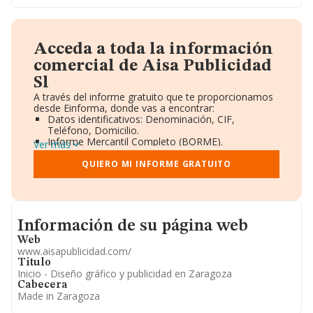
Acceda a toda la información
comercial de Aisa Publicidad
Sl
A través del informe gratuito que te proporcionamos
desde Einforma, donde vas a encontrar:
Datos identificativos: Denominación, CIF,
Teléfono, Domicilio.
Informe Mercantil Completo (BORME).
Ver más
Gráficos de Evolución Ventas y Empleados.
Consejo de Administración y Administradores.
QUIERO MI INFORME GRATUITO
Directivos y Ejecutivos.
Accionistas.
Participaciones y Vinculaciones en otras empresas.
Artículos de prensa publicados sobre la empresa.
Informacion de su página web
Información oficial y registral complementaria.
Información de su página web
Web
www.aisapublicidad.com/
Titulo
Inicio - Diseño gráfico y publicidad en Zaragoza
Cabecera
Made in Zaragoza