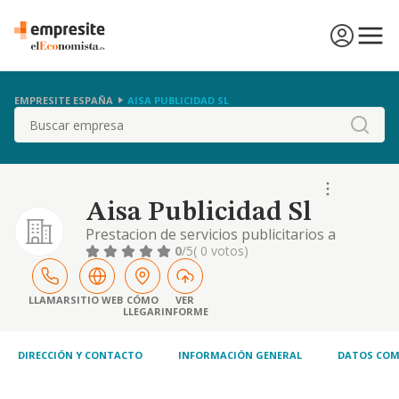
EMPRESITE ESPAÑA
AISA PUBLICIDAD SL
Buscar
Aisa Publicidad Sl
Prestacion de servicios publicitarios a
terceros creatividad de campanas
0
/5
( 0 votos)
publicitarias y en general cualquier servicio
de publicidad.
LLAMAR
SITIO WEB
CÓMO
VER
LLEGAR
INFORME
DIRECCIÓN Y CONTACTO
INFORMACIÓN GENERAL
DATOS COM