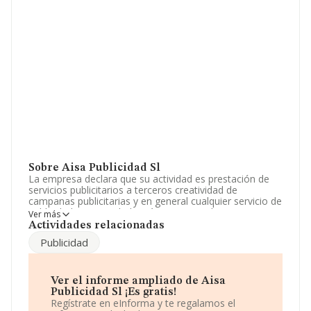
Sobre Aisa Publicidad Sl
La empresa declara que su actividad es prestación de
servicios publicitarios a terceros creatividad de
campanas publicitarias y en general cualquier servicio de
publicidad. La sociedad está inscrita en el Registro
Ver más
Mercantil como Sociedad Limitada. La actividad de
Actividades relacionadas
referencia CNAE corresponde a 'Agencias de publicidad',
Publicidad
cuyo Código es 7311. La sociedad no tiene actividad en
mercados exteriores.
No ha habido variación en cuanto al número de
Ver el informe ampliado de Aisa
empleados con respecto al 2024 y según los datos a
Publicidad Sl ¡Es gratis!
disposición de INFORMA, ha tenido un número de
Regístrate en eInforma y te regalamos el