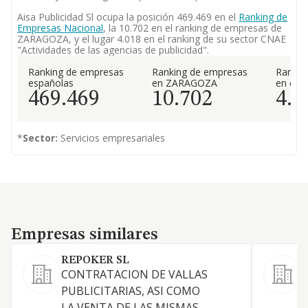
Aisa Publicidad Sl ocupa la posición 469.469 en el
Ranking de
Empresas Nacional
, la 10.702 en el ranking de empresas de
ZARAGOZA, y el lugar 4.018 en el ranking de su sector CNAE
"Actividades de las agencias de publicidad".
Ranking de empresas
Ranking de empresas
Rankin
españolas
en ZARAGOZA
en el 
469.469
10.702
4.0
*
Sector:
Servicios empresariales
Empresas similares
Empresas similares
REPOKER SL
CONTRATACION DE VALLAS
PUBLICITARIAS, ASI COMO
LA VENTA DE LAS MISMAS.