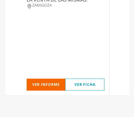
P
ZARAGOZA
P
M
L
VER INFORME
VER FICHA