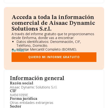
Acceda a toda la información
comercial de Aisaac Dynamic
Solutions S.r.l.
A través del informe gratuito que te proporcionamos
desde Einforma, donde vas a encontrar:
Datos identificativos: Denominación, CIF,
Teléfono, Domicilio.
Informe Mercantil Completo (BORME).
Ver más
Gráficos de Evolución Ventas y Empleados.
Consejo de Administración y Administradores.
QUIERO MI INFORME GRATUITO
Directivos y Ejecutivos.
Accionistas.
Participaciones y Vinculaciones en otras empresas.
Artículos de prensa publicados sobre la empresa.
Información oficial y registral complementaria.
Información general
Razón social
Aisaac Dynamic Solutions S.r.l.
CIF
N4561099E
Forma jurídica
Otras entidades extranjeras
Sector