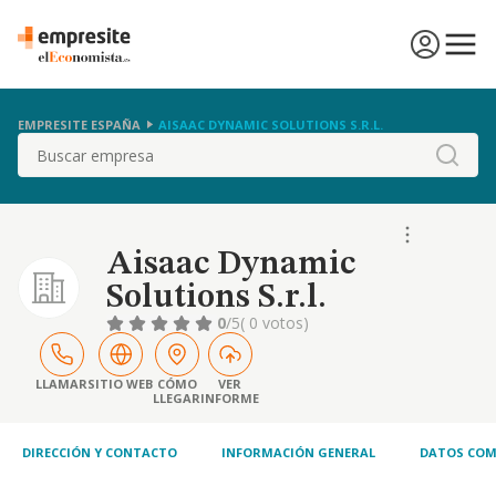
EMPRESITE ESPAÑA
AISAAC DYNAMIC SOLUTIONS S.R.L.
Buscar
Aisaac Dynamic
Solutions S.r.l.
0
/5
( 0 votos)
LLAMAR
SITIO WEB
CÓMO
VER
LLEGAR
INFORME
DIRECCIÓN Y CONTACTO
INFORMACIÓN GENERAL
DATOS COM