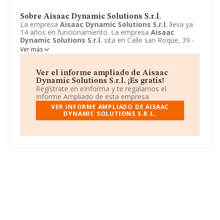
Sobre Aisaac Dynamic Solutions S.r.l.
La empresa
Aisaac Dynamic Solutions S.r.l.
lleva ya
14 años en funcionamiento. La empresa
Aisaac
Dynamic Solutions S.r.l.
sita en Calle san Roque, 39 -
BJ, lugo, lugo. La actividad CNAE de esta compañía es
Ver más
6220 - Actividades de consultoría informática y gestión
de instalaciones informáticas. La emprea
Aisaac
Dynamic Solutions S.r.l.
se registra como Otras
Ver el informe ampliado de Aisaac
entidades extranjeras.
Dynamic Solutions S.r.l. ¡Es gratis!
Regístrate en eInforma y te regalamos el
Informe Ampliado de esta empresa.
VER INFORME AMPLIADO DE AISAAC
DYNAMIC SOLUTIONS S.R.L.