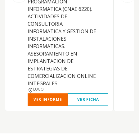
PROGRAMACION
s
INFORMATICA (CNAE 6220).
i
ACTIVIDADES DE
e
CONSULTORIA
e
INFORMATICA Y GESTION DE
y
INSTALACIONES
t
INFORMATICAS.
a
ASESORAMIENTO EN
t
IMPLANTACION DE
i
ESTRATEGIAS DE
d
COMERCIALIZACION ONLINE
INTEGRALES
LUGO
VER INFORME
VER FICHA