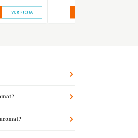
VER FICHA
VER INFORME
VER FIC
?
romat?
 Euromat?