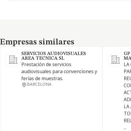
Empresas similares
Empresas similares
SERVICIOS AUDIOVISUALES
GP
AREA TECNICA SL
MA
Prestación de servicios
LA
audiovisuales para convenciones y
PA
ferias de muestras.
RE
BARCELONA
CO
AC
AD
LA
TO
RE
...