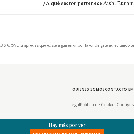
¿A qué sector pertenece Aisbl Euro
.A. (SME) Si aprecias que existe algún error por favor dirígete acreditando t
QUIENES SOMOS
CONTACTO EM
Legal
Politica de Cookies
Configur
Hay más por ver