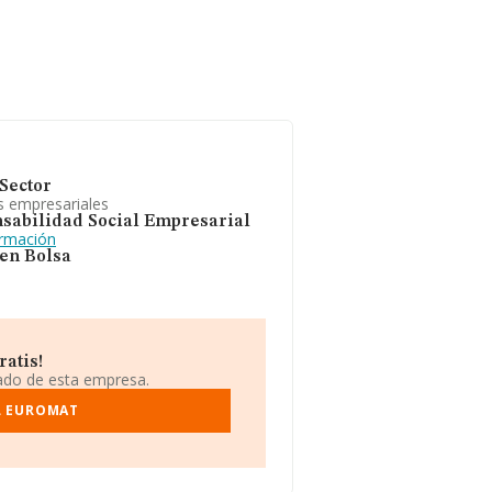
Sector
s empresariales
sabilidad Social Empresarial
ormación
 en Bolsa
atis!
iado de esta empresa.
L EUROMAT