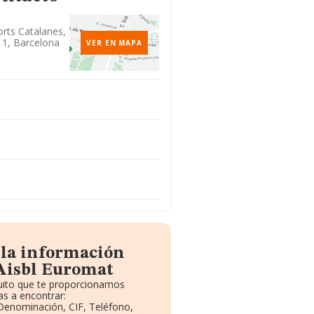
orts Catalanes,
11, Barcelona
VER EN MAPA
 la información
Aisbl Euromat
tuito que te proporcionamos
s a encontrar:
 Denominación, CIF, Teléfono,