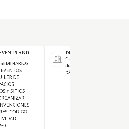
EVENTS AND
DRIVING EVENTS SL
Gestión de eventos para el se
SEMINARIOS,
del motor
, EVENTOS
BARCELONA
ILER DE
PACIOS
S Y SITIOS
ORGANIZAR
ONVENCIONES,
ARES. CODIGO
TIVIDAD
230