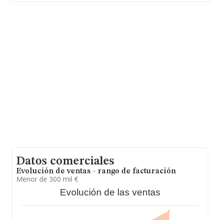
las empresas es de 105 mil euros. En relación con la
información de la provincia de Murcia, en la base de
datos INFORMA constan 1726 empresas, con ventas en
2021 de hasta 69 millones de euros. Finalmente, para
completar los datos de sector, en 2021, la media de
empleados es de 1. La antigüedad desde la constitución
es de 13 años.
Datos comerciales
Evolución de ventas - rango de facturación
Menor de 300 mil €
Evolución de las ventas