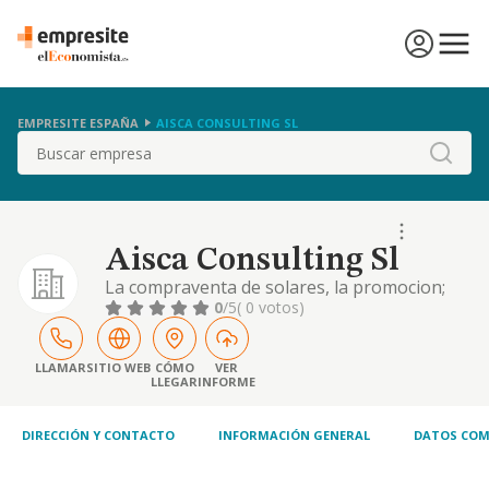
EMPRESITE ESPAÑA
AISCA CONSULTING SL
Buscar
Aisca Consulting Sl
La compraventa de solares, la promocion;
construccion, compraventa y arrendamiento
0
/5
( 0 votos)
de toda clase de edificios, bien sean o no de
proteccion oficial, la parcelacion y
urbanizacion de todo tipo de fincas y la
LLAMAR
SITIO WEB
CÓMO
VER
LLEGAR
INFORME
compraventa d
DIRECCIÓN Y CONTACTO
INFORMACIÓN GENERAL
DATOS COM