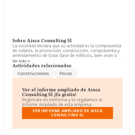
Sobre Aisca Consulting Sl
La sociedad declara que su actividad es la compraventa
de solares, la promoción; construcción, compraventa y
arrendamiento de toda clase de edificios, bien sean o
no de proteccion oficial, la parcelacion y urbanización de
Ver más
todo tipo de fincas y la compraventa d. La sociedad
Actividades relacionadas
está inscrita en el Registro Mercantil como Sociedad
Construcciones
Fincas
Limitada. Su CNAE corresponde a 6811 con código
'%cnae%'. La empresa no tiene actividad en mercados
exteriores.
Ver el informe ampliado de Aisca
La empresa española
Aisca Consulting S.L
, con
Consulting Sl ¡Es gratis!
número de identificación fiscal B73561045, está situada
Regístrate en eInforma y te regalamos el
en Calle Puerta Nueva núm. 20 1, (30008), Murcia,
Informe Ampliado de esta empresa.
Murcia.
VER INFORME AMPLIADO DE AISCA
CONSULTING SL
En base a la información de la que dispone INFORMA
sobre 67.991 compañías, en el ámbito nacional la
facturación alcanza la cifra de 7.139 millones de euros y
se estima que el promedio de la facturación entre todas