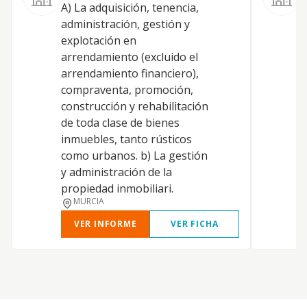
A) La adquisición, tenencia,
administración, gestión y
explotación en
C
arrendamiento (excluido el
arrendamiento financiero),
compraventa, promoción,
construcción y rehabilitación
E
de toda clase de bienes
inmuebles, tanto rústicos
como urbanos. b) La gestión
F
y administración de la
propiedad inmobiliari.
MURCIA
VER INFORME
VER FICHA