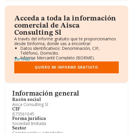
Acceda a toda la información
comercial de Aisca
Consulting Sl
A través del informe gratuito que te proporcionamos
desde Einforma, donde vas a encontrar:
Datos identificativos: Denominación, CIF,
Teléfono, Domicilio.
Informe Mercantil Completo (BORME).
Ver más
Gráficos de Evolución Ventas y Empleados.
Consejo de Administración y Administradores.
QUIERO MI INFORME GRATUITO
Directivos y Ejecutivos.
Accionistas.
Participaciones y Vinculaciones en otras empresas.
Artículos de prensa publicados sobre la empresa.
Información oficial y registral complementaria.
Información general
Razón social
Aisca Consulting Sl
CIF
B73561045
Forma jurídica
Sociedad limitada
Sector
Construcción y actividades