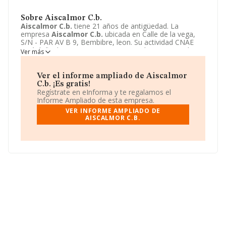
Sobre Aiscalmor C.b.
Aiscalmor C.b.
tiene 21 años de antigüedad. La
empresa
Aiscalmor C.b.
ubicada en Calle de la vega,
S/N - PAR AV B 9, Bembibre, leon. Su actividad CNAE
está definida como 4324 - Otras instalaciones en obras
Ver más
de construcción. La forma jurídica de
Aiscalmor C.b.
es
Comunidad de bienes.
Ver el informe ampliado de Aiscalmor
C.b. ¡Es gratis!
Regístrate en eInforma y te regalamos el
Informe Ampliado de esta empresa.
VER INFORME AMPLIADO DE
AISCALMOR C.B.