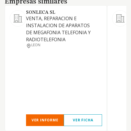
Empresas similares
SONLECA SL
VENTA, REPARACION E
INSTALACION DE APARATOS
E
DE MEGAFONIA TELEFONIA Y
p
RADIOTELEFONIA
i
LEON
d
c
m
a
r
L
p
p
VER INFORME
VER FICHA