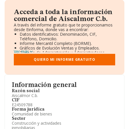
Acceda a toda la información
comercial de Aiscalmor C.b.
A través del informe gratuito que te proporcionamos
desde Einforma, donde vas a encontrar:
Datos identificativos: Denominación, CIF,
Teléfono, Domicilio.
Informe Mercantil Completo (BORME).
Gráficos de Evolución Ventas y Empleados.
Ver más
Consejo de Administración y Administradores.
Directivos y Ejecutivos.
QUIERO MI INFORME GRATUITO
Accionistas.
Participaciones y Vinculaciones en otras empresas.
Artículos de prensa publicados sobre la empresa.
Información oficial y registral complementaria.
Información general
Razón social
Aiscalmor C.b.
CIF
E24509788
Forma jurídica
Comunidad de bienes
Sector
Construcción y actividades
inmobiliarias