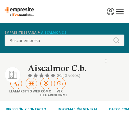
EMPRESITE ESPAÑA
AISCALMOR C.B.
Buscar
Aiscalmor C.b.
0
/5
( 0 votos)
LLAMAR
SITIO WEB
CÓMO
VER
LLEGAR
INFORME
DIRECCIÓN Y CONTACTO
INFORMACIÓN GENERAL
DATOS COM