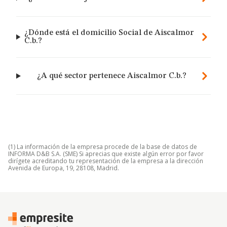
¿Dónde está el domicilio Social de Aiscalmor
C.b.?
¿A qué sector pertenece Aiscalmor C.b.?
(1) La información de la empresa procede de la base de datos de
INFORMA D&B S.A. (SME) Si aprecias que existe algún error por favor
dirígete acreditando tu representación de la empresa a la dirección
Avenida de Europa, 19, 28108, Madrid.