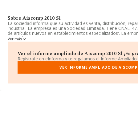
Sobre Aiscomp 2010 Sl
La sociedad informa que su actividad es venta, distribución, repa
industrial. La empresa es una Sociedad Limitada. Tiene CNAE: 47
de artículos nuevos en establecimientos especializados'. La empr
mercados exteriores.
Ver más
Para llamar las oficinas se puede hacer a través del número 902
Ver el informe ampliado de Aiscomp 2010 Sl ¡Es gra
La empresa española
Aiscomp 2010 S.L
, NIF B98286321, está s
Regístrate en eInforma y te regalamos el Informe Ampliado
núm. 36, (46197), en el municipio de Alfarp, provincia de Valenci
VER INFORME AMPLIADO DE AISCOMP 
Con los datos a disposición de INFORMA sobre 13.277 empresas p
facturación en el ámbito nacional alcanza los 4.133 millones de e
facturación de ventas entre todas las compañías asciende a los 3
información de la provincia de Valencia, en la base de datos d
cuyas ventas han obtenido los 398 millones de euros. Por último, 
información relativa al ámbito de la empresa, la media de antigü
18 años. Los empleados de media son 2.