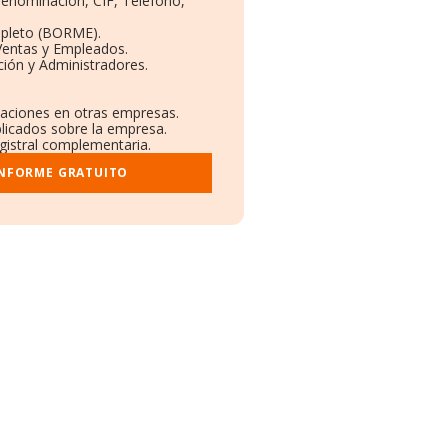
 Denominación, CIF, Teléfono,
mpleto (BORME).
Ventas y Empleados.
ión y Administradores.
ulaciones en otras empresas.
blicados sobre la empresa.
egistral complementaria.
INFORME GRATUITO