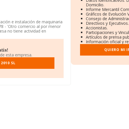
Datos identificativos:
Domicilio.
Informe Mercantil Co
Gráficos de Evolución 
Consejo de Administrac
ración e instalación de maquinaria
Directivos y Ejecutivos.
78 - 'Otro comercio al por menor
Accionistas.
esa no tiene actividad en
Participaciones y Vinc
Artículos de prensa pu
Información oficial y r
848675.
QUIERO MI 
tis!
ituada en Calle De La Industria
 de esta empresa.
a, Comunidad Valenciana.
2010 SL
ertenecientes al sector, la
uros y el promedio de la
11 mil euros. En relación con la
e INFORMA aparecen 723 empresas,
con el fin de ampliar la
edad desde la constitución es de