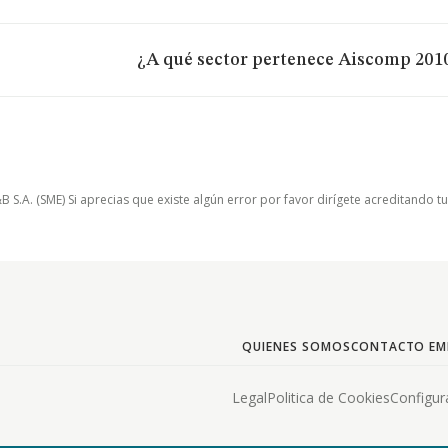
¿A qué sector pertenece Aiscomp 2010
.A. (SME) Si aprecias que existe algún error por favor dirígete acreditando t
QUIENES SOMOS
CONTACTO EM
Legal
Politica de Cookies
Configur