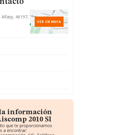
ontacto
, Alfarp, 46197,
VER EN MAPA
 la información
Aiscomp 2010 Sl
uito que te proporcionamos
s a encontrar: