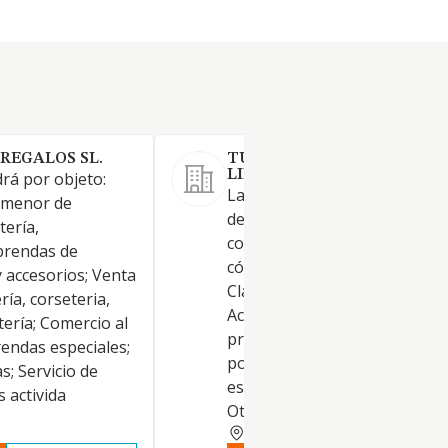
REGALOS SL.
TUYAR EU SOCIEDAD
LIMITADA.
rá por objeto:
La sociedad tiene por objeto 
 menor de
desarrollo de las actividades
tería,
correspondientes a los sigui
prendas de
códigos y descripciones de la
y accesorios; Venta
Clasificación Nacional de
ría, corseteria,
Actividades Económicas: Activ
ería; Comercio al
principal: 47.78 / Otro comerci
endas especiales;
por menor de artículos nuev
s; Servicio de
establecimientos especializad
s activida
Otras activi
VALENCIA