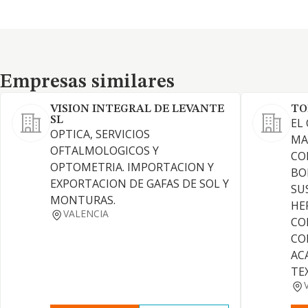
Empresas similares
Empresas similares
VISION INTEGRAL DE LEVANTE
TO
SL
EL
OPTICA, SERVICIOS
MA
OFTALMOLOGICOS Y
CO
OPTOMETRIA. IMPORTACION Y
BO
EXPORTACION DE GAFAS DE SOL Y
SU
MONTURAS.
HE
VALENCIA
CO
CO
AC
TEX