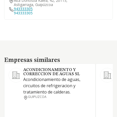
Aita Donostia Kalea, 42, 20115,
Astigarraga, Guipúzcoa
943333305
943333305
Empresas similares
Empresas similares
ACONDICIONAMIENTO Y
CORRECCION DE AGUAS SL
C
Acondicionamiento de aguas,
m
circuitos de refrigeracion y
q
tratamiento de calderas.
GUIPUZCOA