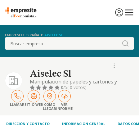
EMPRESITE ESPAÑA
AISELEC SL
Buscar
Aiselec Sl
Manipulacion de papeles y cartones y
cualquier otra fabricacion o explotacion
0
/5
( 0 votos)
industrial o mercantil que acuerde la junta
general
LLAMAR
SITIO WEB
CÓMO
VER
LLEGAR
INFORME
DIRECCIÓN Y CONTACTO
INFORMACIÓN GENERAL
DATOS COM