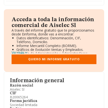
Acceda a toda la información
comercial de Aiselec Sl
A través del informe gratuito que te proporcionamos
desde Einforma, donde vas a encontrar:
Datos identificativos: Denominación, CIF,
Teléfono, Domicilio.
Informe Mercantil Completo (BORME).
Gráficos de Evolución Ventas y Empleados.
Ver más
Consejo de Administración y Administradores.
Directivos y Ejecutivos.
QUIERO MI INFORME GRATUITO
Accionistas.
Participaciones y Vinculaciones en otras empresas.
Artículos de prensa publicados sobre la empresa.
Información oficial y registral complementaria.
Información general
Razón social
Aiselec Sl
CIF
B20065264
Forma jurídica
Sociedad limitada