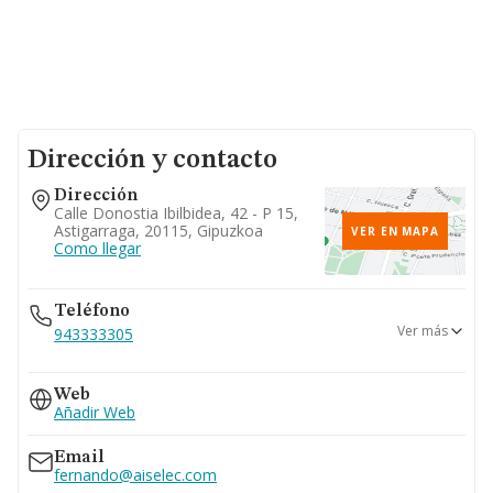
Dirección y contacto
Dirección
Calle Donostia Ibilbidea, 42 - P 15,
Astigarraga, 20115, Gipuzkoa
VER EN MAPA
Como llegar
Teléfono
Ver más
943333305
943332703
Web
943333050
Añadir Web
Email
fernando@aiselec.com