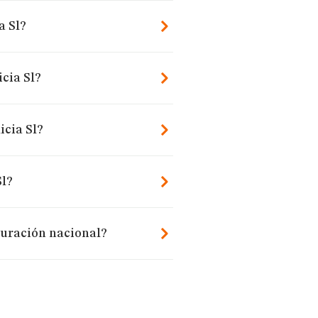
a Sl?
icia Sl?
icia Sl?
Sl?
turación nacional?