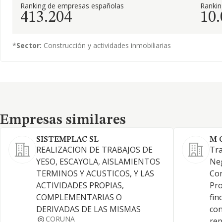
Ranking de empresas españolas
Ranki
413.204
10
*
Sector:
Construcción y actividades inmobiliarias
Empresas similares
Empresas similares
SISTEMPLAC SL
M 
REALIZACION DE TRABAJOS DE
Tra
YESO, ESCAYOLA, AISLAMIENTOS
Neg
TERMINOS Y ACUSTICOS, Y LAS
Con
ACTIVIDADES PROPIAS,
Pro
COMPLEMENTARIAS O
fin
DERIVADAS DE LAS MISMAS
con
CORUNA
rep