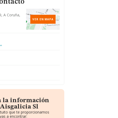
contacto
29, A Coruña,
VER EN MAPA
..
a la información
Aisgalicia Sl
atuito que te proporcionamos
vas a encontrar: