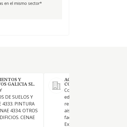
s en el mismo sector*
IENTOS Y
ACTIVIDADES DE
S GALICIA SL.
CONSTRUCCION ERCONSA 
Y
Construcción de todo tipo de
S DE SUELOS Y
edificaciones, residenciales o
 4333. PINTURA
residenciales. El revestimient
ENAE 4334. OTROS
aislamiento de suelos y pared
IFICIOS. CENAE
fachadas interiores y exterior
Excavación, consolidación y