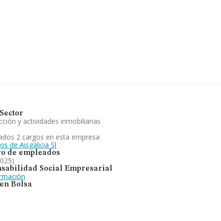
 compañías, la facturación en el
a un promedio de facturación de 258
ón de la provincia de A Coruña, en
en 2024 han alcanzado los 54
 las compañías, la media de
e la constitución es de 18 años.
por objeto, los trabajos en pladur;
mente con las anteriores. Se ha
Sector
ción y actividades inmobiliarias
ados 2 cargos en esta empresa
os de Aisgalicia Sl
o de empleados
2025)
sabilidad Social Empresarial
ormación
 en Bolsa