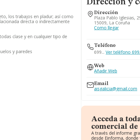
Dirección y 
Dirección
eto, los trabajos en pladur; así como
Plaza Pablo Iglesias, 
elacionada directa o indirectamente
15009, La Coruña
Como llegar
odas clase y en cualquier tipo de
Teléfono
suelos y paredes
699...
Ver teléfono 699.
Web
Añadir Web
Email
aisgalicia@gmail.com
Acceda a tod
comercial de 
A través del informe gr
desde Einforma, donde 