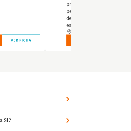
preparación de terrenos,
perforación para alumbrami
de aguas. Cimentaciones y
estructuras de hormigón
CORUNA
VER FICHA
VER INFORME
VER FIC
a Sl?