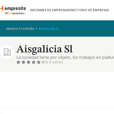
INFORMES DE EMPRESAS
DIRECTORIO DE EMPRESAS
EMPRESITE ESPAÑA
AISGALICIA SL
Aisgalicia Sl
La sociedad tiene por objeto, los trabajos en pladur
directa o indirectamente con las anteriores
0
/5
( 0 votos)