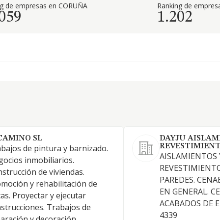
ng de empresas en CORUÑA
Ranking de empresa
.059
1.202
CAMINO SL
DAYJU AISLAM
REVESTIMIENTO
bajos de pintura y barnizado.
AISLAMIENTOS 
ocios inmobiliarios.
REVESTIMIENTO
strucción de viviendas.
PAREDES. CENAE
moción y rehabilitación de
EN GENERAL. C
cas. Proyectar y ejecutar
ACABADOS DE ED
strucciones. Trabajos de
4339
aración y decoración.