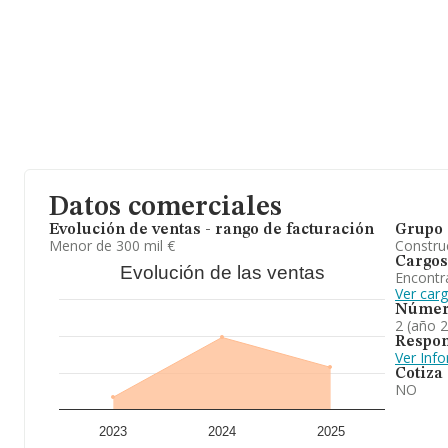
En base a la información de la que dispone INFORMA sobre 7.236
ámbito nacional alcanza los 1.873 millones de euros y se calcul
mil euros entre todas las compañías. En relación con la informaci
la base de datos INFORMA constan 235 empresas, cuyas ventas 
millones de euros. Con el fin de ampliar la información relativa a
empleados de las empresas es de 3. La media de antigüedad desd
En conclusión, la actividad de
Aisgalicia S.L
es la sociedad tiene 
así como cualquier otra actividad relacionada directa o indirecta
posicionado mejor en el ranking de provincia frente al 2023.
Datos comerciales
Evolución de ventas - rango de facturación
Grupo 
Menor de 300 mil €
Construc
Cargos
Evolución de las ventas
Encontr
Ver carg
Númer
2 (año 
Respon
Ver Inf
Cotiza
NO
2023
2024
2025