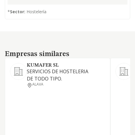
*
Sector:
Hostelería
Empresas similares
Empresas similares
KUMAFER SL
S
SERVICIOS DE HOSTELERIA
L
DE TODO TIPO.
d
ALAVA
l
A
S
d
a