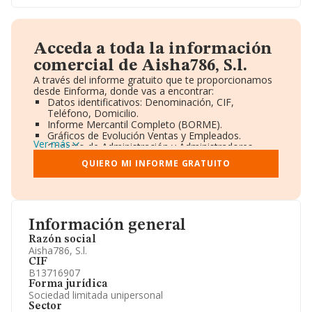
Acceda a toda la información
comercial de Aisha786, S.l.
A través del informe gratuito que te proporcionamos
desde Einforma, donde vas a encontrar:
Datos identificativos: Denominación, CIF,
Teléfono, Domicilio.
Informe Mercantil Completo (BORME).
Gráficos de Evolución Ventas y Empleados.
Ver más
Consejo de Administración y Administradores.
Directivos y Ejecutivos.
QUIERO MI INFORME GRATUITO
Accionistas.
Participaciones y Vinculaciones en otras empresas.
Artículos de prensa publicados sobre la empresa.
Información oficial y registral complementaria.
Información general
Razón social
Aisha786, S.l.
CIF
B13716907
Forma jurídica
Sociedad limitada unipersonal
Sector