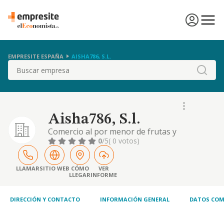
EMPRESITE ESPAÑA
AISHA786, S.L.
Buscar
Aisha786, S.l.
Comercio al por menor de frutas y
hortalizas, ya sean frescas, preparadas y/o
0
/5
( 0 votos)
conservadas. comercio al por menor de pan,
pastelería, confitería y similares y de leche y
productos. servicios de mudanza para
LLAMAR
SITIO WEB
CÓMO
VER
LLEGAR
INFORME
empresas y hogares, así como servicio de
guardamuebles. prestación de servicios de
comida a cl
DIRECCIÓN Y CONTACTO
INFORMACIÓN GENERAL
DATOS COM