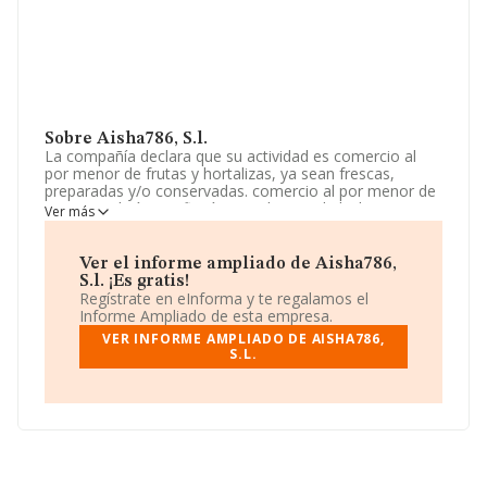
Sobre Aisha786, S.l.
La compañía declara que su actividad es comercio al
por menor de frutas y hortalizas, ya sean frescas,
preparadas y/o conservadas. comercio al por menor de
pan, pastelería, confitería y similares y de leche y
Ver más
productos. servicios de mudanza para empresas y
hogares, así como servicio de guardamuebles.
prestación de servicios de comida a cl. La empresa es
Ver el informe ampliado de Aisha786,
una Sociedad Limitada. Su CNAE corresponde a 5630
S.l. ¡Es gratis!
con código 'Establecimientos de bebidas'. La sociedad
Regístrate en eInforma y te regalamos el
no tiene actividad en mercados exteriores.
Informe Ampliado de esta empresa.
VER INFORME AMPLIADO DE AISHA786,
Según los datos a disposición de INFORMA, ha tenido
S.L.
un número de empleados por debajo de la media de
sector.
Dentro del ranking de empresas elaborado por
INFORMA, atendiendo a los niveles de facturación,
podemos decir de la compañía que: se ha posicionado
en el puesto 6.393 del ranking sectorial, tienen mejor
posición las siguientes empresas del sector: