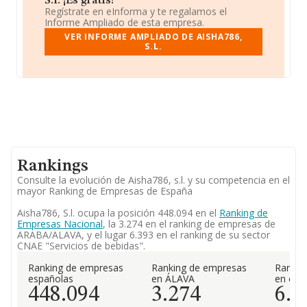
S.l. ¡Es gratis!
Regístrate en eInforma y te regalamos el
Informe Ampliado de esta empresa.
VER INFORME AMPLIADO DE AISHA786,
S.L.
Rankings
Consulte la evolución de Aisha786, s.l. y su competencia en el
mayor Ranking de Empresas de España
Aisha786, S.l. ocupa la posición 448.094 en el
Ranking de
Empresas Nacional
, la 3.274 en el ranking de empresas de
ARABA/ALAVA, y el lugar 6.393 en el ranking de su sector
CNAE "Servicios de bebidas".
Ranking de empresas
Ranking de empresas
Rankin
españolas
en ÁLAVA
en el 
448.094
3.274
6.3