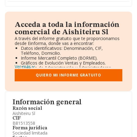
Acceda a toda la información
comercial de Aishiteiru Sl
A través del informe gratuito que te proporcionamos
desde Einforma, donde vas a encontrar:
Datos identificativos: Denominación, CIF,
Teléfono, Domicilio.
Informe Mercantil Completo (BORME).
Gráficos de Evolución Ventas y Empleados.
Ver más
Consejo de Administración y Administradores.
Directivos y Ejecutivos.
QUIERO MI INFORME GRATUITO
Accionistas.
Participaciones y Vinculaciones en otras empresas.
Artículos de prensa publicados sobre la empresa.
Información oficial y registral complementaria.
Información general
Razón social
Aishiteiru Sl
CIF
B81513558
Forma jurídica
Sociedad limitada