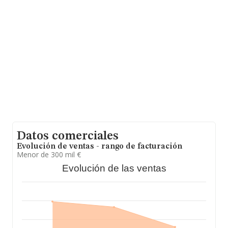
ámbito nacional alcanza los 14.911 millones de euros y
el promedio de la facturación de ventas entre todas las
compañías asciende a los 418 mil euros, encontrándose
la facturación de la empresa por encima del promedio.
Teniendo en cuenta la información sobre Madrid, en la
base de datos INFORMA constan 8478 empresas, cuyas
ventas han obtenido los 6.530 millones de euros.
Finalmente, para completar los datos de sector, en
2025, la antigüedad desde la constitución es de 12 años.
Los empleados de media son 2.
Datos comerciales
Evolución de ventas - rango de facturación
Menor de 300 mil €
Evolución de las ventas