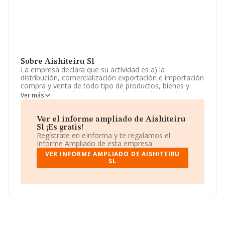
Sobre Aishiteiru Sl
La empresa declara que su actividad es a) la
distribución, comercialización exportación e importación
compra y venta de todo tipo de productos, bienes y
mercaderias. b) la representación de todo tipo de
Ver más
personas fisicas o juridicas. La empresa está registrada
como Sociedad Limitada. Tiene CNAE: 4619 -
'Intermediarios del comercio de productos diversos'. No
Ver el informe ampliado de Aishiteiru
realiza actividad de importación y/o exportación.
Sl ¡Es gratis!
Regístrate en eInforma y te regalamos el
Para comunicarse con sus oficinas, el número de
Informe Ampliado de esta empresa.
teléfono es 913612280 y su email es
VER INFORME AMPLIADO DE AISHITEIRU
financiero@contenidosev.com
.
SL
La empresa
Aishiteiru S.L
, con número de
identificación fiscal B81513558, tiene domicilio fiscal en
Calle General Diaz Porlier núm. 105 Piso 1 Iz, (28006),
Madrid, Madrid.
Con los datos a disposición de INFORMA sobre 35.598
empresas pertenecientes al sector, la facturación en el