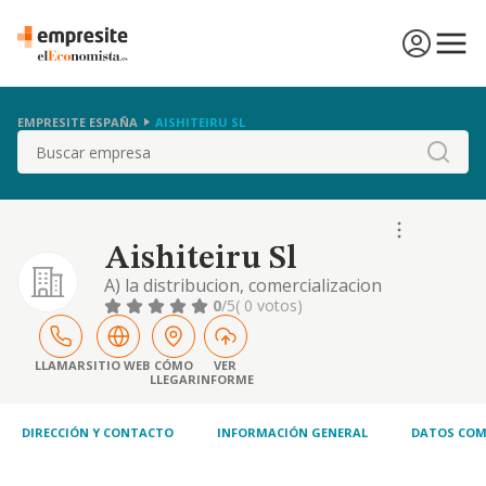
EMPRESITE ESPAÑA
AISHITEIRU SL
Buscar
Aishiteiru Sl
A) la distribucion, comercializacion
exportacion e importacion compra y venta
0
/5
( 0 votos)
de todo tipo de productos, bienes y
mercaderias. b) la representacion de todo
tipo de personas fisicas o juridicas.
LLAMAR
SITIO WEB
CÓMO
VER
LLEGAR
INFORME
DIRECCIÓN Y CONTACTO
INFORMACIÓN GENERAL
DATOS COM