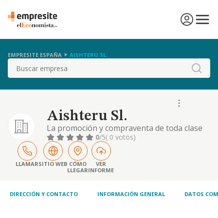
EMPRESITE ESPAÑA
AISHTERU SL.
Buscar
Aishteru Sl.
La promoción y compraventa de toda clase
de suelo, cualyiera que sea su calificación y
0
/5
( 0 votos)
destino urbanístico, así como su parce ción y
urbanización. la compraventa de terrenos
rústicos y la explotación de fincas agrícolas,
LLAMAR
SITIO WEB
CÓMO
VER
LLEGAR
INFORME
y forestales, así como su parcelación,
trans:ormación, reforestación, comerci
DIRECCIÓN Y CONTACTO
INFORMACIÓN GENERAL
DATOS COM