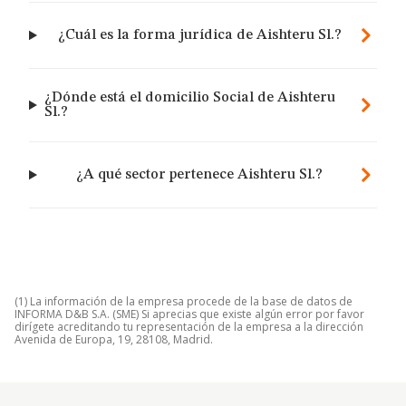
¿Cuál es la forma jurídica de Aishteru Sl.?
¿Dónde está el domicilio Social de Aishteru
Sl.?
¿A qué sector pertenece Aishteru Sl.?
(1) La información de la empresa procede de la base de datos de
INFORMA D&B S.A. (SME) Si aprecias que existe algún error por favor
dirígete acreditando tu representación de la empresa a la dirección
Avenida de Europa, 19, 28108, Madrid.