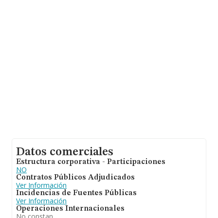
facturación alcanza la cifra de 4.318 millones de euros y
se estima que el promedio de la facturación entre todas
las empresas es de 79 mil euros. Respecto a la
información de la provincia (hablamos de Madrid), en la
base de datos INFORMA constan 11818 empresas,
cuyas ventas han alcanzado los 1.763 millones de euros.
Como información adicional de interés, la antigüedad
desde la constitución es de 7 años. Los empleados de
media son 1.
Datos comerciales
Estructura corporativa - Participaciones
NO
Contratos Públicos Adjudicados
Ver Información
Incidencias de Fuentes Públicas
Ver Información
Operaciones Internacionales
No constan