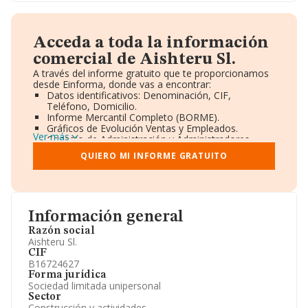
Acceda a toda la información
comercial de Aishteru Sl.
A través del informe gratuito que te proporcionamos
desde Einforma, donde vas a encontrar:
Datos identificativos: Denominación, CIF,
Teléfono, Domicilio.
Informe Mercantil Completo (BORME).
Gráficos de Evolución Ventas y Empleados.
Ver más
Consejo de Administración y Administradores.
Directivos y Ejecutivos.
QUIERO MI INFORME GRATUITO
Accionistas.
Participaciones y Vinculaciones en otras empresas.
Artículos de prensa publicados sobre la empresa.
Información oficial y registral complementaria.
Información general
Razón social
Aishteru Sl.
CIF
B16724627
Forma jurídica
Sociedad limitada unipersonal
Sector
Construcción y actividades