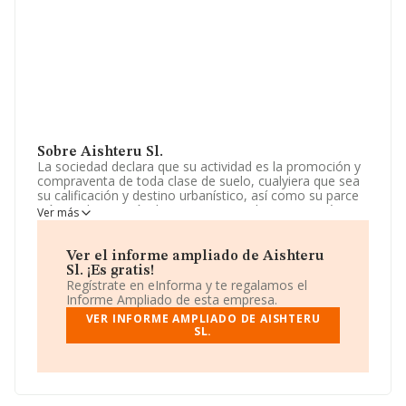
Sobre Aishteru Sl.
La sociedad declara que su actividad es la promoción y
compraventa de toda clase de suelo, cualyiera que sea
su calificación y destino urbanístico, así como su parce
ción y urbanización. la compraventa de terrenos rústicos
Ver más
y la explotación de fincas agrícolas, y forestales, así
como su parcelación, trans:ormación, reforestación,
comerci. La empresa es una Sociedad Limitada. Clasifica
Ver el informe ampliado de Aishteru
su actividad CNAE como 'Agentes de la propiedad
Sl. ¡Es gratis!
inmobiliaria', código 6831. La sociedad no tiene
Regístrate en eInforma y te regalamos el
actividad en mercados exteriores.
Informe Ampliado de esta empresa.
VER INFORME AMPLIADO DE AISHTERU
La empresa española
Aishteru S.L
, NIF B16724627,
SL.
tiene su domicilio social establecido en Calle Lagasca
núm. 56 Piso 1, (28001), Madrid, Madrid.
En base a la información de la que dispone INFORMA
sobre 54.122 compañías, en el ámbito nacional la