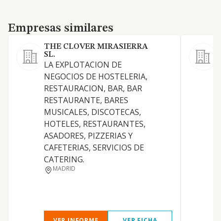
Empresas similares
Empresas similares
THE CLOVER MIRASIERRA
SL.
LA EXPLOTACION DE
NEGOCIOS DE HOSTELERIA,
RESTAURACION, BAR, BAR
S
RESTAURANTE, BARES
MUSICALES, DISCOTECAS,
HOTELES, RESTAURANTES,
C
ASADORES, PIZZERIAS Y
C
CAFETERIAS, SERVICIOS DE
T
CATERING.
MADRID
VER INFORME
VER FICHA