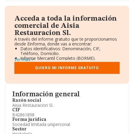
Acceda a toda la información
comercial de Aisia
Restauracion Sl.
A través del informe gratuito que te proporcionamos
desde Einforma, donde vas a encontrar:
Datos identificativos: Denominación, CIF,
Teléfono, Domicilio.
Informe Mercantil Completo (BORME).
Ver más
Gráficos de Evolución Ventas y Empleados.
Consejo de Administración y Administradores.
QUIERO MI INFORME GRATUITO
Directivos y Ejecutivos.
Accionistas.
Participaciones y Vinculaciones en otras empresas.
Artículos de prensa publicados sobre la empresa.
Información oficial y registral complementaria.
Información general
Razón social
Aisia Restauracion Sl.
CIF
B42861898
Forma jurídica
Sociedad limitada unipersonal
Sector
Hostelería