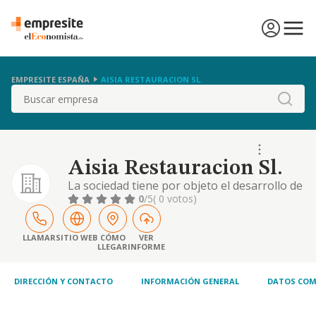
EMPRESITE ESPAÑA
AISIA RESTAURACION SL.
Buscar
Aisia Restauracion Sl.
La sociedad tiene por objeto el desarrollo de
las actividades correspondientes a los
0
/5
( 0 votos)
siguientes códigos y descripciones de la
clasificación nacional de actividades
económicas: actividad principal: 56.30 /
LLAMAR
SITIO WEB
CÓMO
VER
LLEGAR
INFORME
establecimientos de bebidas otras
actividades: 56.29 / otros servicios de
comidas, etc
DIRECCIÓN Y CONTACTO
INFORMACIÓN GENERAL
DATOS COM