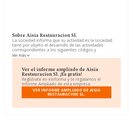
Sobre Aisia Restauracion Sl.
La sociedad informa que su actividad es la sociedad
tiene por objeto el desarrollo de las actividades
correspondientes a los siguientes códigos y
descripciones de la clasificación nacional de actividades
Ver más
económicas: actividad principal: 56.30 / establecimientos
de bebidas otras actividades: 56.29 / otros servicios de
comidas, etc. La empresa aparece inscrita en el Registro
Ver el informe ampliado de Aisia
Mercantil como Sociedad Limitada. Su actividad CNAE
Restauracion Sl. ¡Es gratis!
es 'Establecimientos de bebidas' con código 5630. La
Regístrate en eInforma y te regalamos el
compañía no tiene actividad en mercados exteriores.
Informe Ampliado de esta empresa.
VER INFORME AMPLIADO DE AISIA
La empresa
Aisia Restauración S.L
, B42861898, se
RESTAURACION SL.
encuentra en Carretera De Alcalá Km 3 3, (28816), en el
municipio de Camarma De Esteruelas, Madrid.
Con los datos a disposición de INFORMA sobre 66.566
empresas pertenecientes al sector, en el ámbito
nacional la facturación alcanza la cifra de 5.524 millones
de euros y se calcula un promedio de facturación de 82
mil euros entre todas las compañías. Teniendo en