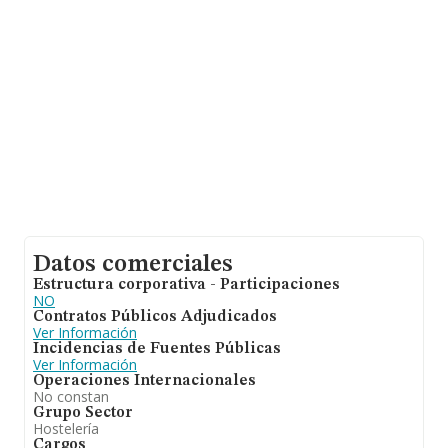
cuenta la información sobre Madrid, en la base de datos
de INFORMA aparecen 12241 empresas, cuyas ventas
han obtenido los 1.011 millones de euros. Por último,
con el fin de ampliar la información relativa al ámbito de
la empresa, la antigüedad alcanza los 16 años desde la
constitución. La media de empleados de las empresas
es de 2.
Datos comerciales
Estructura corporativa - Participaciones
NO
Contratos Públicos Adjudicados
Ver Información
Incidencias de Fuentes Públicas
Ver Información
Operaciones Internacionales
No constan
Grupo Sector
Hostelería
Cargos