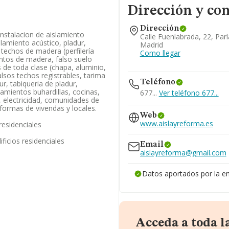
Dirección y con
Dirección
instalacion de aislamiento
Calle Fuenlabrada, 22, Parl
slamiento acústico, pladur,
Madrid
 techos de madera (perfilería
Como llegar
entos de madera, falso suelo
 de toda clase (chapa, aluminio,
alsos techos registrables, tarima
Teléfono
ur, tabiqueria de pladur,
lamientos buhardillas, cocinas,
677...
Ver teléfono 677...
a, electricidad, comunidades de
eformas de vivendas y locales.
Web
www.aislayreforma.es
residenciales
ficios residenciales
Email
aislayreforma@gmail.com
Datos aportados por la e
Acceda a toda 