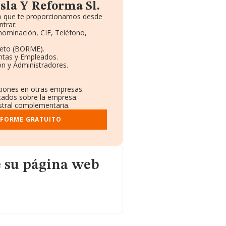
sla Y Reforma Sl.
to que te proporcionamos desde
trar:
enominación, CIF, Teléfono,
leto (BORME).
ntas y Empleados.
n y Administradores.
aciones en otras empresas.
icados sobre la empresa.
istral complementaria.
NFORME GRATUITO
 web
 su página web