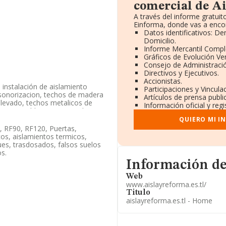
comercial de Ai
A través del informe gratui
Einforma, donde vas a encon
Datos identificativos: D
Domicilio.
Informe Mercantil Comp
Gráficos de Evolución Ve
Consejo de Administració
Directivos y Ejecutivos.
Accionistas.
 instalación de aislamiento
Participaciones y Vincul
insonorizacion, techos de madera
Artículos de prensa publ
 elevado, techos metalicos de
Información oficial y reg
s registrables, tarima, rodapies,
lamientos buhardillas, cocinas,
QUIERO MI I
, aislamientos y reformas de
, RF90, RF120, Puertas,
Limitada. Su CNAE corresponde a
cos, aislamientos termicos,
cados exteriores.
ues, trasdosados, falsos suelos
os.
n disponible en INFORMA, ha
Informacion de su página
Información de
 sector.
Web
www.aislayreforma.es.tl/
Titulo
o fiscal en Calle Fuenlabrada
aislayreforma.es.tl - Home
8.948 empresas, a nivel nacional