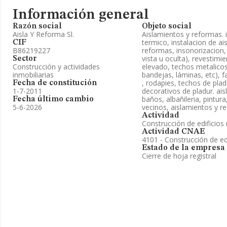
Información general
Razón social
Objeto social
Aisla Y Reforma Sl.
Aislamientos y reformas. 
termico, instalacion de ai
CIF
B86219227
reformas, insonorizacion,
vista u oculta), revestimi
Sector
Construcción y actividades
elevado, techos metalicos
inmobiliarias
bandejas, láminas, etc), f
, rodapies, techos de plad
Fecha de constitución
1-7-2011
decorativos de pladur. ais
baños, albañileria, pintur
Fecha último cambio
5-6-2026
vecinos, aislamientos y r
Actividad
Construcción de edificios 
Actividad CNAE
4101 - Construcción de edi
Estado de la empresa
Cierre de hoja registral