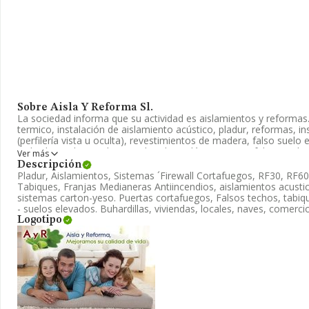
Sobre Aisla Y Reforma Sl.
La sociedad informa que su actividad es aislamientos y reformas.
termico, instalación de aislamiento acústico, pladur, reformas, 
(perfilería vista u oculta), revestimientos de madera, falso suelo
toda clase (chapa, aluminio, bandejas, láminas, etc), falsos techo
Ver más
techos de pladur, tabiqueria de pladur, decorativos de pladur. ais
Descripción
baños, albañileria, pintura, electricidad, comunidades de vecinos
Pladur, Aislamientos, Sistemas ´Firewall Cortafuegos, RF30, RF60
vivendas y locales. La empresa está registrada como Sociedad 
Tabiques, Franjas Medianeras Antiincendios, aislamientos acusti
4101 con código '%cnae%'. La sociedad no tiene actividad en mer
sistemas carton-yeso. Puertas cortafuegos, Falsos techos, tabiq
- suelos elevados. Buhardillas, viviendas, locales, naves, comerci
La plantilla permanece igual y teniendo en cuenta la informació
Logotipo
dispuesto de un número de empleados por debajo de la media de
Puedes visitar su sitio web:
www.aislayreforma.es.tl
.
La empresa
Aisla y Reforma S.L
, CIF B86219227, tiene domicili
núm. 22 Piso 1, (28981), Parla, Madrid.
En relación con el sector y disponiendo de los datos de hasta 18