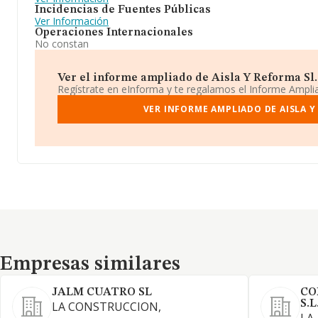
Incidencias de Fuentes Públicas
Ver Información
Operaciones Internacionales
No constan
Ver el informe ampliado de Aisla Y Reforma Sl. 
Regístrate en eInforma y te regalamos el Informe Ampl
VER INFORME AMPLIADO DE AISLA Y
Empresas similares
Empresas similares
JALM CUATRO SL
CO
S.L
LA CONSTRUCCION,