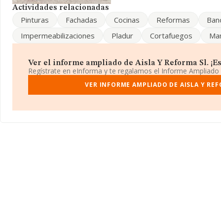
la facturación asciende a 36.783 millones de euros y en 2015 la 
Actividades relacionadas
entre todas las compañías alcanza los 194 mil euros. Respecto a 
Pinturas
Fachadas
Cocinas
Reformas
Ban
(hablamos de Madrid), en la base de datos INFORMA constan 26
2015 de hasta 6.109 millones de euros. Con el fin de ampliar la in
Impermeabilizaciones
Pladur
Cortafuegos
Man
compañías, la media de empleados de las empresas es de 2; la m
constitución es de 17 años.
Ver el informe ampliado de Aisla Y Reforma Sl. ¡Es 
Regístrate en eInforma y te regalamos el Informe Ampliado
VER INFORME AMPLIADO DE AISLA Y REF