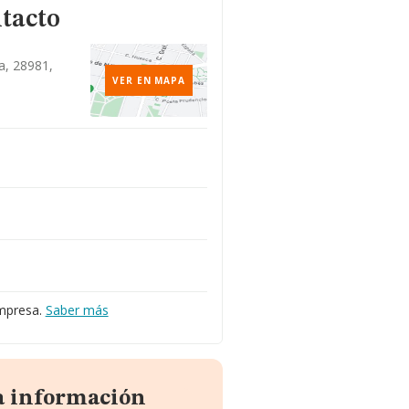
tacto
a, 28981,
VER EN MAPA
mpresa.
Saber más
la información