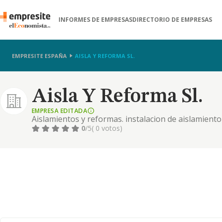
INFORMES DE EMPRESAS
DIRECTORIO DE EMPRESAS
EMPRESITE ESPAÑA
AISLA Y REFORMA SL.
Aisla Y Reforma Sl.
EMPRESA EDITADA
Aislamientos y reformas. instalacion de aislamiento 
reformas, insonorizacion, techos de madera (perfile
0
/5
( 0 votos)
elevado, techos metalicos de toda clase (chapa, alum
tarima , rodapies, techos de pladur, tabiqueria de p
cocinas, baños, albañileria, pintura, electricidad,
y locales.