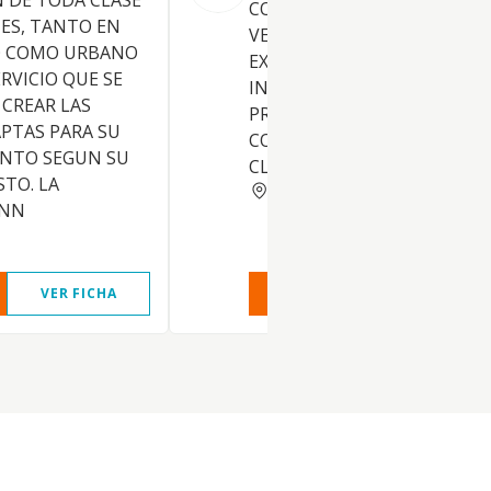
 DE TODA CLASE
CONSTRUCCION, COMPRA,
NES, TANTO EN
VENTA, ARRENDAMIENTO Y
O COMO URBANO
EXPLOTACION DE TODA CLA
RVICIO QUE SE
INMUEBLES, LA REALIZACIO
 CREAR LAS
PROYECTOS DE OBRAS Y
PTAS PARA SU
CONSTRUCCIONES DE TODA
NTO SEGUN SU
CLASE
STO. LA
MADRID
ENN
VER FICHA
VER INFORME
VER FIC