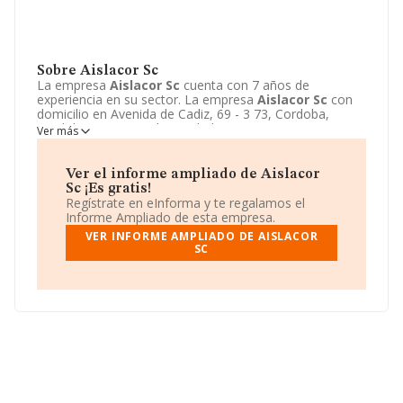
Sobre Aislacor Sc
La empresa
Aislacor Sc
cuenta con 7 años de
experiencia en su sector. La empresa
Aislacor Sc
con
domicilio en Avenida de Cadiz, 69 - 3 73, Cordoba,
Cordoba. Su principal actividad CNAE es 4333 -
Ver más
Revestimiento de suelos y paredes. La empresa
Aislacor Sc
está inscrita como Sociedad civil.
Ver el informe ampliado de Aislacor
Sc ¡Es gratis!
Regístrate en eInforma y te regalamos el
Informe Ampliado de esta empresa.
VER INFORME AMPLIADO DE AISLACOR
SC