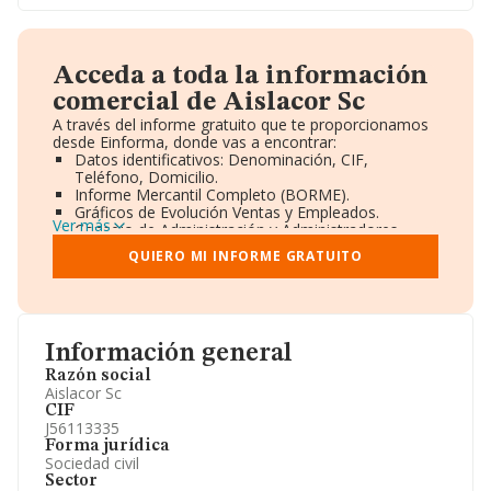
Acceda a toda la información
comercial de Aislacor Sc
A través del informe gratuito que te proporcionamos
desde Einforma, donde vas a encontrar:
Datos identificativos: Denominación, CIF,
Teléfono, Domicilio.
Informe Mercantil Completo (BORME).
Gráficos de Evolución Ventas y Empleados.
Ver más
Consejo de Administración y Administradores.
Directivos y Ejecutivos.
QUIERO MI INFORME GRATUITO
Accionistas.
Participaciones y Vinculaciones en otras empresas.
Artículos de prensa publicados sobre la empresa.
Información oficial y registral complementaria.
Información general
Razón social
Aislacor Sc
CIF
J56113335
Forma jurídica
Sociedad civil
Sector