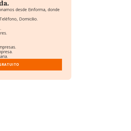
da.
cionamos desde Einforma, donde
Teléfono, Domicilio.
.
res.
empresas.
mpresa.
aria.
 GRATUITO