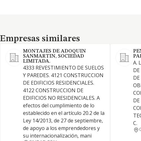
Empresas similares
Empresas similares
MONTAJES DE ADOQUIN
PE
SANMARTIN, SOCIEDAD
PA
LIMITADA.
A.
4333 REVESTIMIENTO DE SUELOS
DE
Y PAREDES. 4121 CONSTRUCCION
DE
DE EDIFICIOS RESIDENCIALES.
OBR
4122 CONSTRUCCION DE
CO
EDIFICIOS NO RESIDENCIALES. A
DE
efectos del cumplimiento de lo
CO
establecido en el artículo 20.2 de la
TE
Ley 14/2013, de 27 de septiembre,
C.
de apoyo a los emprendedores y
su internacionalización, mani