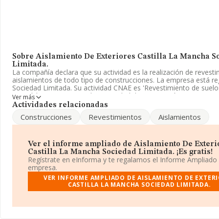
Sobre Aislamiento De Exteriores Castilla La Mancha S
Limitada.
La compañía declara que su actividad es la realización de revesti
aislamientos de todo tipo de construcciones. La empresa está r
Sociedad Limitada. Su actividad CNAE es 'Revestimiento de suelo
con código 4333. No realiza actividad de importación y/o exporta
Ver más
Actividades relacionadas
Atendiendo a los datos disponibles en INFORMA, ese número ha
Construcciones
Revestimientos
Aislamientos
encima de la media de sector.
La empresa
Aislamiento de Exteriores Castilla La Mancha 
Limitada
, con número de identificación fiscal B13393269, se en
Ver el informe ampliado de Aislamiento De Exteri
Calle Gregorio Prieto núm. 5, (13710), en el municipio de Argamas
Castilla La Mancha Sociedad Limitada. ¡Es gratis!
provincia de Ciudad Real, Castilla-la Mancha.
Regístrate en eInforma y te regalamos el Informe Ampliado
empresa.
En relación con el sector y disponiendo de los datos de hasta 7.
VER INFORME AMPLIADO DE AISLAMIENTO DE EXTER
la facturación en el ámbito nacional alcanza los 1.852 millones d
CASTILLA LA MANCHA SOCIEDAD LIMITADA.
calcula un promedio de facturación de 257 mil euros entre todas
En relación con la información de la provincia de Ciudad Real, en 
datos de INFORMA aparecen 89 empresas, cuyas ventas han obt
millones de euros. Por último, con el fin de ampliar la información