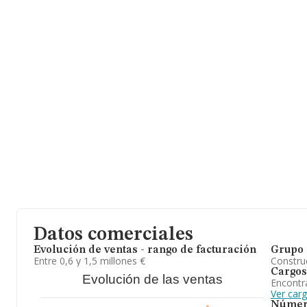
ámbito de la empresa, la antigüedad desde la constitución es de
media de empleados es de 3.
Datos comerciales
Evolución de ventas - rango de facturación
Grupo 
Entre 0,6 y 1,5 millones €
Construc
Cargos
Evolución de las ventas
Encontr
Ver car
Númer