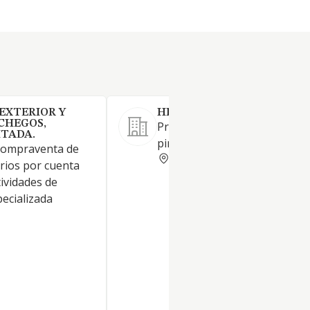
EXTERIOR Y
HIJOS DE J CARDOSO SL
CHEGOS,
Producción y distribución de 
ITADA.
pintado.
Compraventa de
CIUDAD REAL
rios por cuenta
tividades de
ecializada