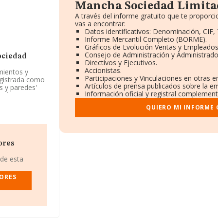
Mancha Sociedad Limita
A través del informe gratuito que te propor
vas a encontrar:
Datos identificativos: Denominación, CIF, 
Informe Mercantil Completo (BORME).
Gráficos de Evolución Ventas y Empleados
Consejo de Administración y Administrado
ociedad
Directivos y Ejecutivos.
Accionistas.
mientos y
Participaciones y Vinculaciones en otras 
egistrada como
Artículos de prensa publicados sobre la e
s y paredes'
Información oficial y registral complement
ción.
QUIERO MI INFORME
 estado por
Sociedad
cuentra en
ores
illa De Alba,
 de esta
198 empresas,
IORES
e euros y se
 las compañías.
la base de
enido los 15
 relativa al