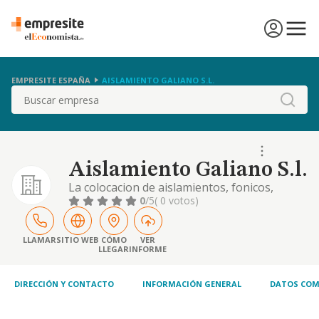
EMPRESITE ESPAÑA
AISLAMIENTO GALIANO S.L.
Buscar
Aislamiento Galiano S.l.
La colocacion de aislamientos, fonicos,
termicos, acusticos de cualquier clase y para
0
/5
( 0 votos)
cualquier tipo de obras. la
impermeabilizacion en todo tipo de edificios
y construcciones por cualquier
LLAMAR
SITIO WEB
CÓMO
VER
LLEGAR
INFORME
procedimiento
DIRECCIÓN Y CONTACTO
INFORMACIÓN GENERAL
DATOS COM