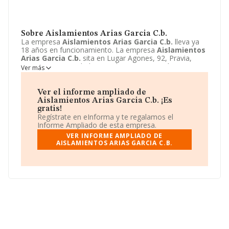
Sobre Aislamientos Arias Garcia C.b.
La empresa
Aislamientos Arias Garcia C.b.
lleva ya
18 años en funcionamiento. La empresa
Aislamientos
Arias Garcia C.b.
sita en Lugar Agones, 92, Pravia,
Asturias. La actividad CNAE de esta compañía es 4324 -
Ver más
Otras instalaciones en obras de construcción. La
emprea
Aislamientos Arias Garcia C.b.
se registra
como Comunidad de bienes.
Ver el informe ampliado de
Aislamientos Arias Garcia C.b. ¡Es
gratis!
Regístrate en eInforma y te regalamos el
Informe Ampliado de esta empresa.
VER INFORME AMPLIADO DE
AISLAMIENTOS ARIAS GARCIA C.B.