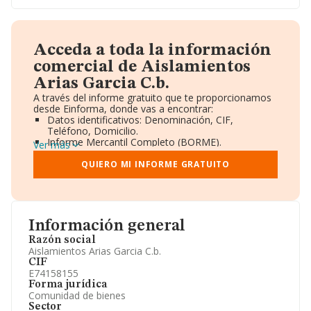
Acceda a toda la información
comercial de Aislamientos
Arias Garcia C.b.
A través del informe gratuito que te proporcionamos
desde Einforma, donde vas a encontrar:
Datos identificativos: Denominación, CIF,
Teléfono, Domicilio.
Informe Mercantil Completo (BORME).
Ver más
Gráficos de Evolución Ventas y Empleados.
Consejo de Administración y Administradores.
QUIERO MI INFORME GRATUITO
Directivos y Ejecutivos.
Accionistas.
Participaciones y Vinculaciones en otras empresas.
Artículos de prensa publicados sobre la empresa.
Información oficial y registral complementaria.
Información general
Razón social
Aislamientos Arias Garcia C.b.
CIF
E74158155
Forma jurídica
Comunidad de bienes
Sector