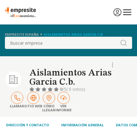
EMPRESITE ESPAÑA
AISLAMIENTOS ARIAS GARCIA C.B.
Buscar
Aislamientos Arias
Garcia C.b.
0
/5
( 0 votos)
LLAMAR
SITIO WEB
CÓMO
VER
LLEGAR
INFORME
DIRECCIÓN Y CONTACTO
INFORMACIÓN GENERAL
DATOS COM