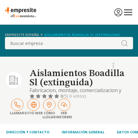
EMPRESITE ESPAÑA
AISLAMIENTOS BOADILLA SL (EXTINGUIDA)
Buscar
Aislamientos Boadilla
Sl (extinguida)
Fabricacion, montaje, comercializacion y
aplicacion de aislamientos e
0
/5
( 0 votos)
impermeabilizaciones de todo tipo.
LLAMAR
SITIO WEB
CÓMO
VER
LLEGAR
INFORME
DIRECCIÓN Y CONTACTO
INFORMACIÓN GENERAL
DATOS COM