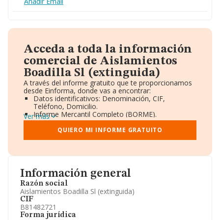
Añadir Email
Acceda a toda la información
comercial de Aislamientos
Boadilla Sl (extinguida)
A través del informe gratuito que te proporcionamos
desde Einforma, donde vas a encontrar:
Datos identificativos: Denominación, CIF,
Teléfono, Domicilio.
Informe Mercantil Completo (BORME).
Ver más
Gráficos de Evolución Ventas y Empleados.
Consejo de Administración y Administradores.
QUIERO MI INFORME GRATUITO
Directivos y Ejecutivos.
Accionistas.
Participaciones y Vinculaciones en otras empresas.
Artículos de prensa publicados sobre la empresa.
Información oficial y registral complementaria.
Información general
Razón social
Aislamientos Boadilla Sl (extinguida)
CIF
B81482721
Forma jurídica