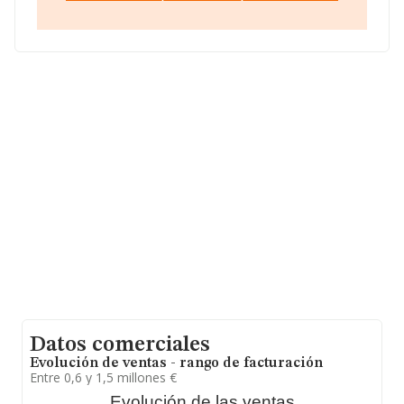
La compañía
Aislamientos Boadilla S.L (extinguida)
,
con NIF B81482721, está situada en Calle De Trujillo
núm. 4 Ed Giraldo Ii, (28660), Boadilla Del Monte,
Madrid.
En base a la información de la que dispone INFORMA
sobre 13.870 compañías, la facturación en el ámbito
nacional alcanza los 4.510 millones de euros y el
promedio de la facturación de ventas entre todas las
compañías asciende a los 325 mil euros, la empresa ha
triplicado el promedio. Respecto a la información de la
provincia (hablamos de Madrid), en la base de datos de
INFORMA aparecen 2893 empresas, cuyas ventas en
2013 han alcanzado los 1.688 millones de euros. Como
información adicional de interés, la media de empleados
es de 3. La antigüedad desde la constitución es de 17
años.
Datos comerciales
Evolución de ventas - rango de facturación
Entre 0,6 y 1,5 millones €
Evolución de las ventas