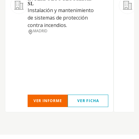
SL
i
Instalación y mantenimiento
m
de sistemas de protección
g
contra incendios.
MADRID
VER INFORME
VER FICHA