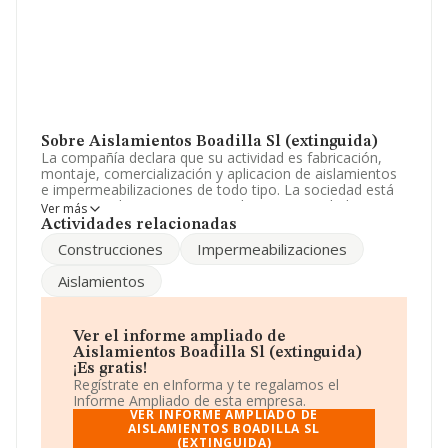
Sobre Aislamientos Boadilla Sl (extinguida)
La compañía declara que su actividad es fabricación,
montaje, comercialización y aplicacion de aislamientos
e impermeabilizaciones de todo tipo. La sociedad está
inscrita en el Registro Mercantil como Sociedad
Ver más
Limitada. Clasifica su actividad CNAE como '%cnae%',
Actividades relacionadas
código 4324. La empresa no tiene actividad en
Construcciones
Impermeabilizaciones
mercados exteriores.
Aislamientos
De acuerdo con la Recomendación 2003/361/CE de la
Comisión, de 6 de mayo de 2003, sobre la definición de
microempresas, pequeñas y medianas empresas, la
compañía reúne los requisitos de una microempresa.
Ver el informe ampliado de
Teniendo en cuenta la información disponible en
Aislamientos Boadilla Sl (extinguida)
INFORMA, ha dispuesto de un número de empleados
¡Es gratis!
por encima de la media de sector.
Regístrate en eInforma y te regalamos el
Informe Ampliado de esta empresa.
Para ponerse en contacto con sus oficinas, la empresa
VER INFORME AMPLIADO DE
facilita el número de teléfono 916321256.
AISLAMIENTOS BOADILLA SL
(EXTINGUIDA)