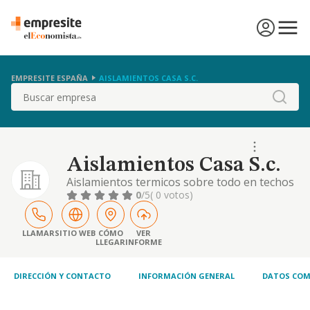
EMPRESITE ESPAÑA
AISLAMIENTOS CASA S.C.
Buscar
Aislamientos Casa S.c.
Aislamientos termicos sobre todo en techos
y paredes.
0
/5
( 0 votos)
LLAMAR
SITIO WEB
CÓMO
VER
LLEGAR
INFORME
DIRECCIÓN Y CONTACTO
INFORMACIÓN GENERAL
DATOS COM