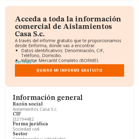
Acceda a toda la información
comercial de Aislamientos
Casa S.c.
A través del informe gratuito que te proporcionamos
desde Einforma, donde vas a encontrar:
Datos identificativos: Denominación, CIF,
Teléfono, Domicilio.
Informe Mercantil Completo (BORME).
Ver más
Gráficos de Evolución Ventas y Empleados.
Consejo de Administración y Administradores.
QUIERO MI INFORME GRATUITO
Directivos y Ejecutivos.
Accionistas.
Participaciones y Vinculaciones en otras empresas.
Artículos de prensa publicados sobre la empresa.
Información oficial y registral complementaria.
Información general
Razón social
Aislamientos Casa S.c.
CIF
J32194482
Forma jurídica
Sociedad civil
Sector
Construcción y actividades