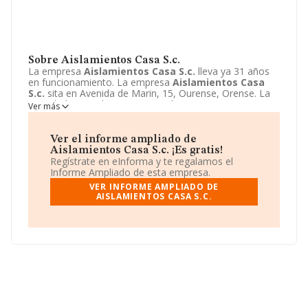
Sobre Aislamientos Casa S.c.
La empresa
Aislamientos Casa S.c.
lleva ya 31 años
en funcionamiento. La empresa
Aislamientos Casa
S.c.
sita en Avenida de Marin, 15, Ourense, Orense. La
actividad CNAE de esta compañía es 4324 - Otras
Ver más
instalaciones en obras de construcción. La emprea
Aislamientos Casa S.c.
se registra como Sociedad
civil.
Ver el informe ampliado de
Aislamientos Casa S.c. ¡Es gratis!
Regístrate en eInforma y te regalamos el
Informe Ampliado de esta empresa.
VER INFORME AMPLIADO DE
AISLAMIENTOS CASA S.C.