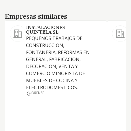
Empresas similares
Empresas similares
INSTALACIONES
QUINTELA SL
PEQUENOS TRABAJOS DE
A
CONSTRUCCION,
t
FONTANERIA, REFORMAS EN
p
GENERAL, FABRICACION,
y
DECORACION, VENTA Y
a
COMERCIO MINORISTA DE
p
MUEBLES DE COCINA Y
"
ELECTRODOMESTICOS.
i
ORENSE
e
o
c
i
c