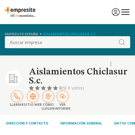
EMPRESITE ESPAÑA
AISLAMIENTOS CHICLASUR S.C.
Buscar
Aislamientos Chiclasur
S.c.
0
/5
( 0 votos)
LLAMAR
SITIO WEB
CÓMO
VER
LLEGAR
INFORME
DIRECCIÓN Y CONTACTO
INFORMACIÓN GENERAL
DATOS COM