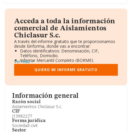
Acceda a toda la información
comercial de Aislamientos
Chiclasur S.c.
A través del informe gratuito que te proporcionamos
desde Einforma, donde vas a encontrar:
Datos identificativos: Denominación, CIF,
Teléfono, Domicilio.
Informe Mercantil Completo (BORME).
Ver más
Gráficos de Evolución Ventas y Empleados.
Consejo de Administración y Administradores.
QUIERO MI INFORME GRATUITO
Directivos y Ejecutivos.
Accionistas.
Participaciones y Vinculaciones en otras empresas.
Artículos de prensa publicados sobre la empresa.
Información oficial y registral complementaria.
Información general
Razón social
Aislamientos Chiclasur S.c.
CIF
J13982277
Forma jurídica
Sociedad civil
Sector