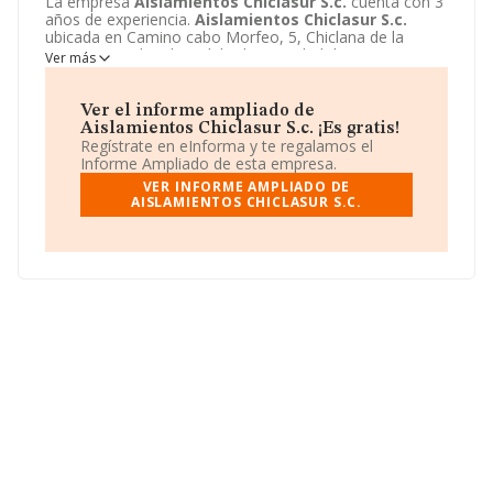
La empresa
Aislamientos Chiclasur S.c.
cuenta con 3
años de experiencia.
Aislamientos Chiclasur S.c.
ubicada en Camino cabo Morfeo, 5, Chiclana de la
Frontera, Cadiz. El modelo de sociedad de
Ver más
Aislamientos Chiclasur S.c.
es Sociedad civil.
Ver el informe ampliado de
Aislamientos Chiclasur S.c. ¡Es gratis!
Regístrate en eInforma y te regalamos el
Informe Ampliado de esta empresa.
VER INFORME AMPLIADO DE
AISLAMIENTOS CHICLASUR S.C.