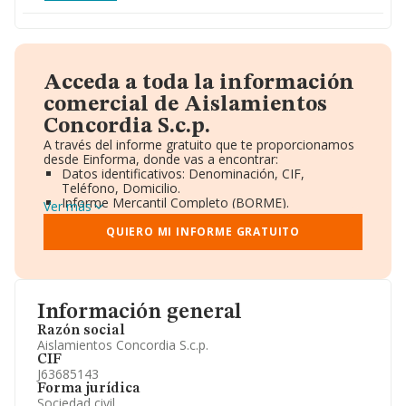
Acceda a toda la información
comercial de Aislamientos
Concordia S.c.p.
A través del informe gratuito que te proporcionamos
desde Einforma, donde vas a encontrar:
Datos identificativos: Denominación, CIF,
Teléfono, Domicilio.
Informe Mercantil Completo (BORME).
Ver más
Gráficos de Evolución Ventas y Empleados.
Consejo de Administración y Administradores.
QUIERO MI INFORME GRATUITO
Directivos y Ejecutivos.
Accionistas.
Participaciones y Vinculaciones en otras empresas.
Artículos de prensa publicados sobre la empresa.
Información oficial y registral complementaria.
Información general
Razón social
Aislamientos Concordia S.c.p.
CIF
J63685143
Forma jurídica
Sociedad civil