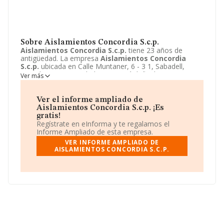
Sobre Aislamientos Concordia S.c.p.
Aislamientos Concordia S.c.p.
tiene 23 años de
antigüedad. La empresa
Aislamientos Concordia
S.c.p.
ubicada en Calle Muntaner, 6 - 3 1, Sabadell,
Barcelona. Su actividad CNAE está definida como 4399 -
Ver más
Otras actividades de construcción especializada n.c.o.p..
La forma jurídica de
Aislamientos Concordia S.c.p.
es
Sociedad civil.
Ver el informe ampliado de
Aislamientos Concordia S.c.p. ¡Es
gratis!
Regístrate en eInforma y te regalamos el
Informe Ampliado de esta empresa.
VER INFORME AMPLIADO DE
AISLAMIENTOS CONCORDIA S.C.P.