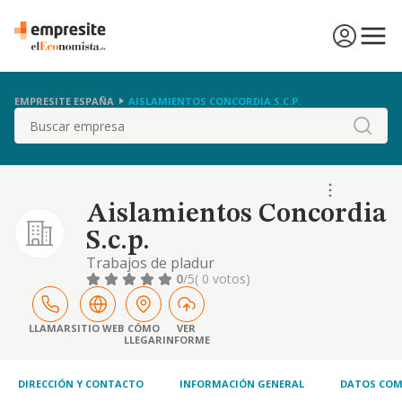
EMPRESITE ESPAÑA
AISLAMIENTOS CONCORDIA S.C.P.
Buscar
Aislamientos Concordia
S.c.p.
Trabajos de pladur
0
/5
( 0 votos)
LLAMAR
SITIO WEB
CÓMO
VER
LLEGAR
INFORME
DIRECCIÓN Y CONTACTO
INFORMACIÓN GENERAL
DATOS COM